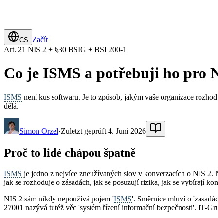
Začít
CS
Art. 21 NIS 2 + §30 BSIG + BSI 200-1
Co je ISMS a potřebuji ho pro 
ISMS
není kus softwaru. Je to způsob, jakým vaše organizace rozhodu
dělá.
Simon Orzel
·
Zuletzt geprüft 4. Juni 2026
Proč to lidé chápou špatně
ISMS
je jedno z nejvíce zneužívaných slov v konverzacích o NIS 2. N
jak se rozhoduje o zásadách, jak se posuzují rizika, jak se vybírají kon
NIS 2 sám nikdy nepoužívá pojem '
ISMS
'. Směrnice mluví o 'zásadác
27001 nazývá tutéž věc 'systém řízení informační bezpečnosti'. IT-Gr