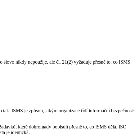
o slovo nikdy nepoužije, ale čl. 21(2) vyžaduje přesně to, co ISMS
to tak. ISMS je způsob, jakým organizace řídí informační bezpečnost:
et požadavků, které dohromady popisují přesně to, co ISMS dělá. ISO
a je identická.