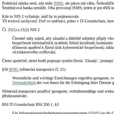
Praktická otázka není, zda máte
ISMS
, ale jakou má váhu. Šedesátičl
Šestitisícová banka nemůže. Oba provozují ISMS; jeden je jen těžší n
Kde to NIS 2 vyžaduje, aniž by to pojmenovala
Tři textová zachycení. Dvě ve směrnici, jedno v IT-Grundschutz, kter
Čl. 21(1) a 21(2) NIS 2
Členské státy zajistí, aby zásadní a důležité subjekty přijaly vh
bezpečnosti informačních systémů; řešení incidentů; kontinuitu
účinnosti opatření k řízení rizik kybernetické bezpečnosti; zákl
vícefaktorového ověřování.
Čteno společně, deset bodů popisuje systém řízení. 'Zásady', 'postupy',
§30
BSIG
(německá transpozice čl. 21)
Wesentliche und wichtige Einrichtungen ergreifen geeignete,
Vertraulichkeit
der von ihnen für die Erbringung ihrer Dienste
Německá transpozice používá 'geeignete, verhältnismäßige und wirksa
přezkoumáváte.
BSI IT-Grundschutz BSI 200-1, §3
Ein Informationssicherheitsmanagementsystem (
ISMS
) ist di