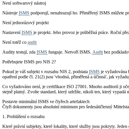
Není softwarový nástroj
Nástroje
ISMS
podporují, nenahrazují ho. Přiměřený ISMS můžete pro
Není jednorázový projekt
Nastavení
ISMS
je projekt. Jeho provoz je průběžná práce. Roční př
Není totéž co
audit
Audity testují, zda
ISMS
funguje. Netvoří ISMS.
Audit
bez podkladov
Potřebujete ISMS pro NIS 2?
Pokud je váš subjekt v rozsahu NIS 2, podstata
ISMS
je vyžadována b
opatření podle čl. 21(2) jsou 'vhodná, přiměřená a účinná', jak vyžad
Co vyžadováno není, je certifikace ISO 27001. Mnoho auditorů ji oče
stejně platný. Zvolte standard, který udržíte, nikoli ten, který vypadá 
Postavte minimální ISMS ve čtyřech artefaktech
Čtyři dokumenty jsou absolutní minimum pro šedesátičlenný Mittelsta
1. Prohlášení o rozsahu
Které právní subjekty, které lokality, které služby jsou pokryty. Jed