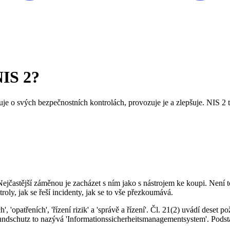
NIS 2?
je o svých bezpečnostních kontrolách, provozuje je a zlepšuje. NIS 2 t
ejčastější záměnou je zacházet s ním jako s nástrojem ke koupi. Není 
troly, jak se řeší incidenty, jak se to vše přezkoumává.
h', 'opatřeních', 'řízení rizik' a 'správě a řízení'. Čl. 21(2) uvádí des
undschutz to nazývá 'Informationssicherheitsmanagementsystem'. Podstat