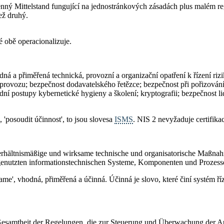
enný Mittelstand fungující na jednostránkových zásadách plus malém re
ež druhý.
é obě operacionalizuje.
odná a přiměřená technická, provozní a organizační opatření k řízení rizi
 provozu; bezpečnost dodavatelského řetězce; bezpečnost při pořizování
adní postupy kybernetické hygieny a školení; kryptografii; bezpečnost l
 'posoudit účinnost', to jsou slovesa
ISMS
. NIS 2 nevyžaduje certifik
 verhältnismäßige und wirksame technische und organisatorische Maßn
 genutzten informationstechnischen Systeme, Komponenten und Prozess
me', vhodná, přiměřená a účinná. Účinná je slovo, které činí systém ří
e Gesamtheit der Regelungen, die zur Steuerung und Überwachung der A