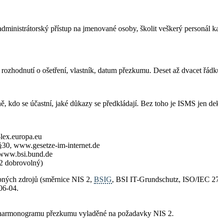
it administrátorský přístup na jmenované osoby, školit veškerý personál
 rozhodnutí o ošetření, vlastník, datum přezkumu. Deset až dvacet řádk
ě, kdo se účastní, jaké důkazy se předkládají. Bez toho je ISMS jen de
lex.europa.eu
 §30, www.gesetze-im-internet.de
 www.bsi.bund.de
 2 dobrovolný)
upných zdrojů (směrnice NIS 2,
BSIG
, BSI IT-Grundschutz, ISO/IEC 27
06-04.
ik a harmonogramu přezkumu vyladěné na požadavky NIS 2.