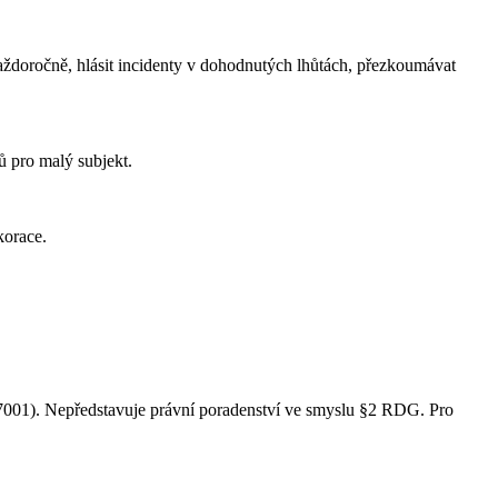
 každoročně, hlásit incidenty v dohodnutých lhůtách, přezkoumávat
ů pro malý subjekt.
korace.
001). Nepředstavuje právní poradenství ve smyslu §2 RDG. Pro