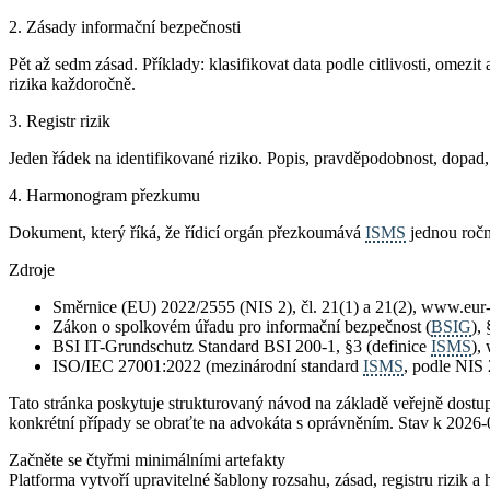
2. Zásady informační bezpečnosti
Pět až sedm zásad. Příklady: klasifikovat data podle citlivosti, omez
rizika každoročně.
3. Registr rizik
Jeden řádek na identifikované riziko. Popis, pravděpodobnost, dopad,
4. Harmonogram přezkumu
Dokument, který říká, že řídicí orgán přezkoumává
ISMS
jednou ročn
Zdroje
Směrnice (EU) 2022/2555 (NIS 2), čl. 21(1) a 21(2), www.eur-
Zákon o spolkovém úřadu pro informační bezpečnost (
BSIG
),
BSI IT-Grundschutz Standard BSI 200-1, §3 (definice
ISMS
),
ISO/IEC 27001:2022 (mezinárodní standard
ISMS
, podle NIS
Tato stránka poskytuje strukturovaný návod na základě veřejně dost
konkrétní případy se obraťte na advokáta s oprávněním. Stav k 2026-
Začněte se čtyřmi minimálními artefakty
Platforma vytvoří upravitelné šablony rozsahu, zásad, registru riz