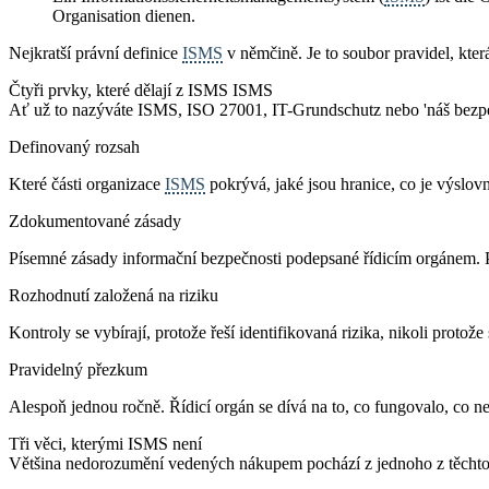
Organisation dienen.
Nejkratší právní definice
ISMS
v němčině. Je to soubor pravidel, která
Čtyři prvky, které dělají z ISMS ISMS
Ať už to nazýváte ISMS, ISO 27001, IT-Grundschutz nebo 'náš bezpeč
Definovaný rozsah
Které části organizace
ISMS
pokrývá, jaké jsou hranice, co je výslo
Zdokumentované zásady
Písemné zásady informační bezpečnosti podepsané řídicím orgánem. Pr
Rozhodnutí založená na riziku
Kontroly se vybírají, protože řeší identifikovaná rizika, nikoli protože
Pravidelný přezkum
Alespoň jednou ročně. Řídicí orgán se dívá na to, co fungovalo, co ne
Tři věci, kterými ISMS není
Většina nedorozumění vedených nákupem pochází z jednoho z těchto