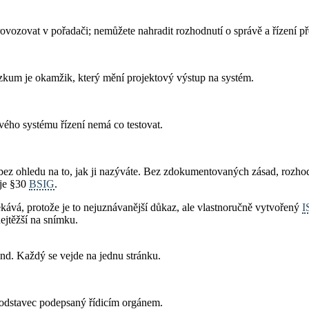
vozovat v pořadači; nemůžete nahradit rozhodnutí o správě a řízení p
ezkum je okamžik, který mění projektový výstup na systém.
ého systému řízení nemá co testovat.
ez ohledu na to, jak ji nazýváte. Bez zdokumentovaných zásad, rozhod
uje §30
BSIG
.
kává, protože je to nejuznávanější důkaz, ale vlastnoručně vytvořený
I
nejtěžší na snímku.
nd. Každý se vejde na jednu stránku.
en odstavec podepsaný řídicím orgánem.