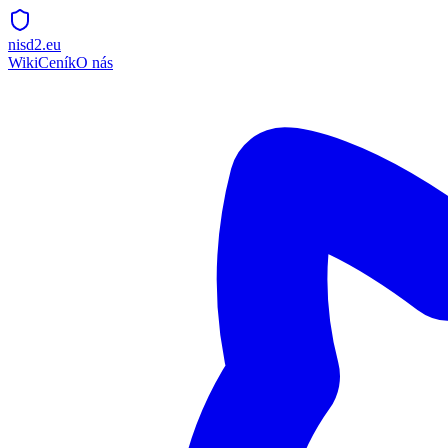
nisd2.eu
Wiki
Ceník
O nás