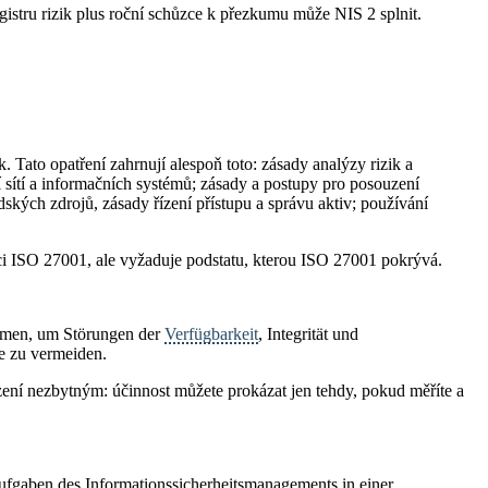
gistru rizik plus roční schůzce k přezkumu může NIS 2 splnit.
k. Tato opatření zahrnují alespoň toto: zásady analýzy rizik a
 sítí a informačních systémů; zásady a postupy pro posouzení
idských zdrojů, zásady řízení přístupu a správu aktiv; používání
aci ISO 27001, ale vyžaduje podstatu, kterou ISO 27001 pokrývá.
ahmen, um Störungen der
Verfügbarkeit
, Integrität und
e zu vermeiden.
zení nezbytným: účinnost můžete prokázat jen tehdy, pokud měříte a
ufgaben des Informationssicherheitsmanagements in einer