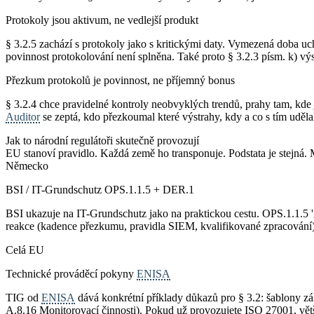
Protokoly jsou aktivum, ne vedlejší produkt
§ 3.2.5 zachází s protokoly jako s kritickými daty. Vymezená doba u
povinnost protokolování není splněna. Také proto § 3.2.3 písm. k) výs
Přezkum protokolů je povinnost, ne příjemný bonus
§ 3.2.4 chce pravidelné kontroly neobvyklých trendů, prahy tam, kde 
Auditor
se zeptá, kdo přezkoumal které výstrahy, kdy a co s tím uděla
Jak to národní regulátoři skutečně provozují
EU stanoví pravidlo. Každá země ho transponuje. Podstata je stejná. M
Německo
BSI / IT-Grundschutz OPS.1.1.5 + DER.1
BSI ukazuje na IT-Grundschutz jako na praktickou cestu. OPS.1.1.5 'P
reakce (kadence přezkumu, pravidla SIEM, kvalifikované zpracován
Celá EU
Technické prováděcí pokyny
ENISA
TIG od
ENISA
dává konkrétní příklady důkazů pro § 3.2: šablony z
A.8.16 Monitorovací činnosti). Pokud už provozujete ISO 27001, větš