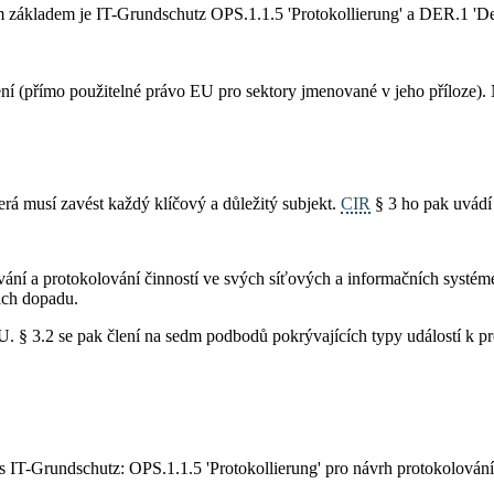
m základem je IT-Grundschutz OPS.1.1.5 'Protokollierung' a DER.1 'De
ení (přímo použitelné právo EU pro sektory jmenované v jeho příloze)
erá musí zavést každý klíčový a důležitý subjekt.
CIR
§ 3 ho pak uvádí
vání a protokolování činností ve svých síťových a informačních systéme
jich dopadu.
U. § 3.2 se pak člení na sedm podbodů pokrývajících typy událostí k p
es IT-Grundschutz: OPS.1.1.5 'Protokollierung' pro návrh protokolování