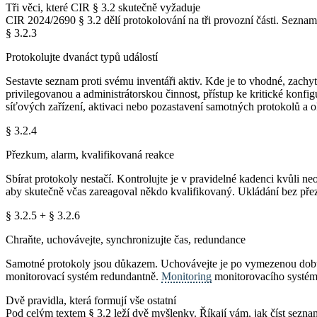
Tři věci, které CIR § 3.2 skutečně vyžaduje
CIR 2024/2690 § 3.2 dělí protokolování na tři provozní části. Seznam
§ 3.2.3
Protokolujte dvanáct typů událostí
Sestavte seznam proti svému inventáři aktiv. Kde je to vhodné, zachy
privilegovanou a administrátorskou činnost, přístup ke kritické konfi
síťových zařízení, aktivaci nebo pozastavení samotných protokolů a ok
§ 3.2.4
Přezkum, alarm, kvalifikovaná reakce
Sbírat protokoly nestačí. Kontrolujte je v pravidelné kadenci kvůli 
aby skutečně včas zareagoval někdo kvalifikovaný. Ukládání bez pře
§ 3.2.5 + § 3.2.6
Chraňte, uchovávejte, synchronizujte čas, redundance
Samotné protokoly jsou důkazem. Uchovávejte je po vymezenou dobu, 
monitorovací systém redundantně.
Monitoring
monitorovacího systému
Dvě pravidla, která formují vše ostatní
Pod celým textem § 3.2 leží dvě myšlenky. Říkají vám, jak číst seznam 