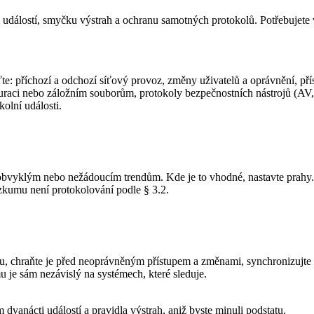
 událostí, smyčku výstrah a ochranu samotných protokolů. Potřebujete 
ťte: příchozí a odchozí síťový provoz, změny uživatelů a oprávnění, př
guraci nebo záložním souborům, protokoly bezpečnostních nástrojů (AV, 
olní události.
neobvyklým nebo nežádoucím trendům. Kde je to vhodné, nastavte prahy.
zkumu není protokolování podle § 3.2.
chraňte je před neoprávněným přístupem a změnami, synchronizujte čas
 je sám nezávislý na systémech, které sleduje.
dvanácti událostí a pravidla výstrah, aniž byste minuli podstatu.