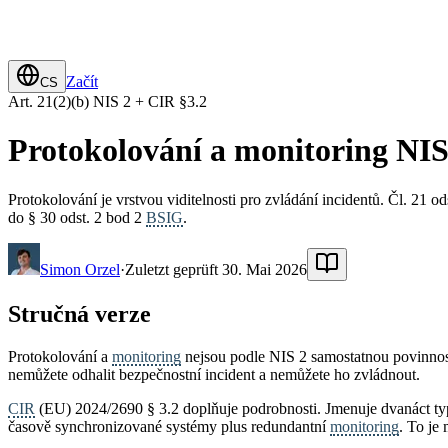
Začít
CS
Art. 21(2)(b) NIS 2 + CIR §3.2
Protokolování a monitoring NIS 2
Protokolování je vrstvou viditelnosti pro zvládání incidentů. Čl. 21 ods
do § 30 odst. 2 bod 2
BSIG
.
Simon Orzel
·
Zuletzt geprüft 30. Mai 2026
Stručná verze
Protokolování a
monitoring
nejsou podle NIS 2 samostatnou povinností.
nemůžete odhalit bezpečnostní incident a nemůžete ho zvládnout.
CIR
(EU) 2024/2690 § 3.2 doplňuje podrobnosti. Jmenuje dvanáct typů
časově synchronizované systémy plus redundantní
monitoring
. To je