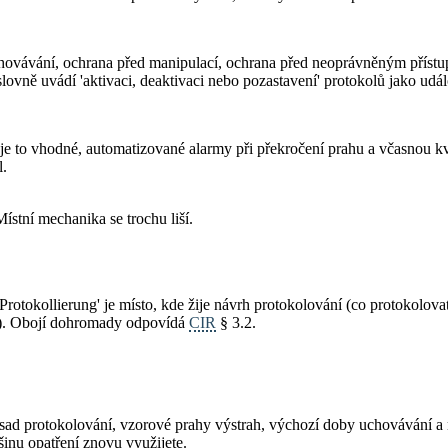
chovávání, ochrana před manipulací, ochrana před neoprávněným přístu
lovně uvádí 'aktivaci, deaktivaci nebo pozastavení' protokolů jako udál
je to vhodné, automatizované alarmy při překročení prahu a včasnou kv
l.
ístní mechanika se trochu liší.
rotokollierung' je místo, kde žije návrh protokolování (co protokolova
í). Obojí dohromady odpovídá
CIR
§ 3.2.
ásad protokolování, vzorové prahy výstrah, výchozí doby uchovávání 
inu opatření znovu využijete.