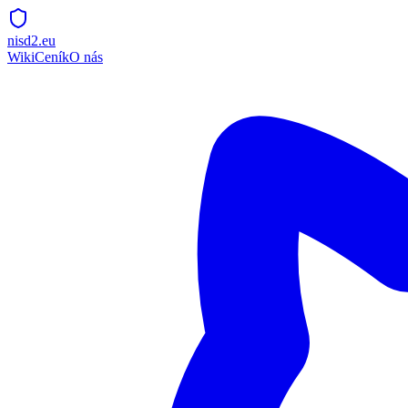
nisd2.eu
Wiki
Ceník
O nás