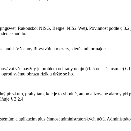
gingswet, Rakousko: NISG, Belgie: NIS2-Wet). Povinnost podle § 3.2 j
adence auditů.
a audit. Všechny tři vytvářejí mezery, které auditor najde.
vávat vše navždy je problém ochrany údajů (čl. 5 odst. 1 písm. e) 
oproti svému obrazu rizik a držte se ho.
elný přezkum, prahy tam, kde je to vhodné, automatizované alarmy při 
lňuje § 3.2.4.
ystémům a aplikacím plus činnost administrátorských účtů. Administrátoři