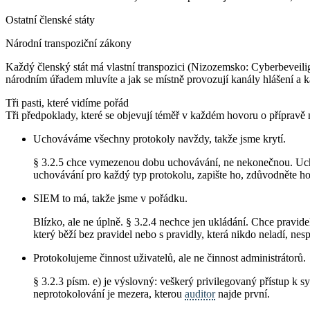
Ostatní členské státy
Národní transpoziční zákony
Každý členský stát má vlastní transpozici (Nizozemsko: Cyberbeveili
národním úřadem mluvíte a jak se místně provozují kanály hlášení a k
Tři pasti, které vidíme pořád
Tři předpoklady, které se objevují téměř v každém hovoru o přípravě n
Uchováváme všechny protokoly navždy, takže jsme krytí.
§ 3.2.5 chce vymezenou dobu uchovávání, ne nekonečnou. Ucho
uchovávání pro každý typ protokolu, zapište ho, zdůvodněte ho 
SIEM to má, takže jsme v pořádku.
Blízko, ale ne úplně. § 3.2.4 nechce jen ukládání. Chce pravid
který běží bez pravidel nebo s pravidly, která nikdo neladí, nesp
Protokolujeme činnost uživatelů, ale ne činnost administrátorů.
§ 3.2.3 písm. e) je výslovný: veškerý privilegovaný přístup k s
neprotokolování je mezera, kterou
auditor
najde první.