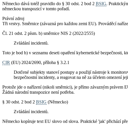
Německo dává totéž pravidlo do § 30 odst. 2 bod 2
BSIG
. Praktický
německou transpozicí v tomto pořadí.
Právní zdroj
Tři vrstvy. Směrnice (závazná pro každou zemi EU). Prováděcí naříz
Čl. 21 odst. 2 písm. b) směrnice NIS 2 (2022/2555)
Zvládání incidentů.
Toto je bod b) v seznamu deseti opatření kybernetické bezpečnosti, kt
CIR
(EU) 2024/2690, příloha § 3.2.1
Dotčené subjekty stanoví postupy a použijí nástroje k monitoro
bezpečnostní incidenty, a reagovat na ně za účelem omezení je
Protože jde o nařízení (nikoli směrnici), je přímo závazným právem E
Žádná národní transpozice není potřeba.
§ 30 odst. 2 bod 2
BSIG
(Německo)
Zvládání incidentů.
Německo kopíruje text EU slovo od slova. Praktické 'jak' přichází př