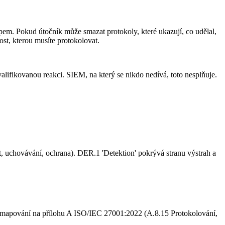
pem. Pokud útočník může smazat protokoly, které ukazují, co udělal,
ost, kterou musíte protokolovat.
alifikovanou reakci. SIEM, na který se nikdo nedívá, toto nesplňuje.
t, uchovávání, ochrana). DER.1 'Detektion' pokrývá stranu výstrah a
a mapování na přílohu A ISO/IEC 27001:2022 (A.8.15 Protokolování,