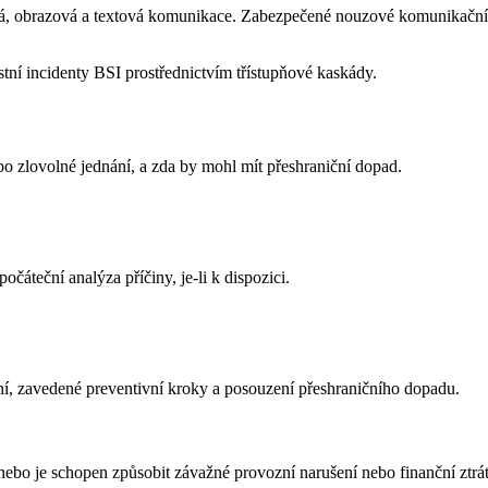
á, obrazová a textová komunikace. Zabezpečené nouzové komunikační 
tní incidenty BSI prostřednictvím třístupňové kaskády.
ebo zlovolné jednání, a zda by mohl mít přeshraniční dopad.
áteční analýza příčiny, je-li k dispozici.
ření, zavedené preventivní kroky a posouzení přeshraničního dopadu.
ebo je schopen způsobit závažné provozní narušení nebo finanční ztrát