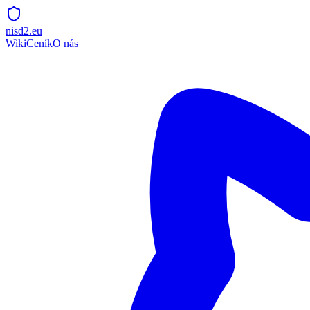
nisd2.eu
Wiki
Ceník
O nás