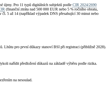
é újmy. Pro 11 typů digitálních subjektů podle
CIR 2024/2690
CIR
(finanční ztráta nad 500 000 EUR nebo 5 % ročního obratu,
 v čl. 5 až 14 (například výpadek DNS přesahující 30 minut nebo
. Lhůtu pro první důkazy stanoví BSI při registraci (přibližně 2028).
oli nařídit předložení důkazů na základě výběru podle rizika.
ezřením na nesoulad.