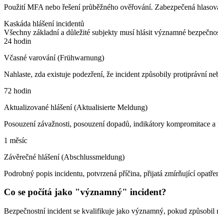
Použití MFA nebo řešení průběžného ověřování. Zabezpečená hlasov
Kaskáda hlášení incidentů
Všechny základní a důležité subjekty musí hlásit významné bezpečnos
24 hodin
Včasné varování (Frühwarnung)
Nahlaste, zda existuje podezření, že incident způsobily protiprávní n
72 hodin
Aktualizované hlášení (Aktualisierte Meldung)
Posouzení závažnosti, posouzení dopadů, indikátory kompromitace a poč
1 měsíc
Závěrečné hlášení (Abschlussmeldung)
Podrobný popis incidentu, potvrzená příčina, přijatá zmírňující opat
Co se počítá jako "významný" incident?
Bezpečnostní incident se kvalifikuje jako významný, pokud způsobil n