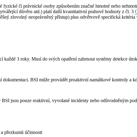
iné fyzické či právnické osoby způsobením značné hmotné nebo nehmotn
tvářející důvěru atd.) platí další kvantitativní prahové hodnoty z čl. 3
pěšný zlovolný neoprávněný přístup) plus odvětvově specifická kritéria
cí každé 3 roky. Musí do svých opatření zahrnout systémy detekce útoků
 dokumentaci. BSI může provádět proaktivní namátkové kontroly a kdyk
 BSI jsou pouze reaktivní, vyvolané incidenty nebo odůvodněným pod
 a přezkumů účinnosti