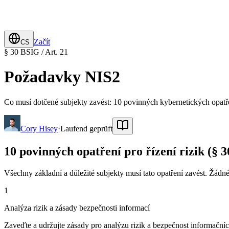
Začít
CS
§ 30 BSIG / Art. 21
Požadavky NIS2
Co musí dotčené subjekty zavést: 10 povinných kybernetických opatře
Cory Hisey
·
Laufend geprüft
10 povinných opatření pro řízení rizik (§ 30
Všechny základní a důležité subjekty musí tato opatření zavést. Žádn
1
Analýza rizik a zásady bezpečnosti informací
Zaveďte a udržujte zásady pro analýzu rizik a bezpečnost informačníc