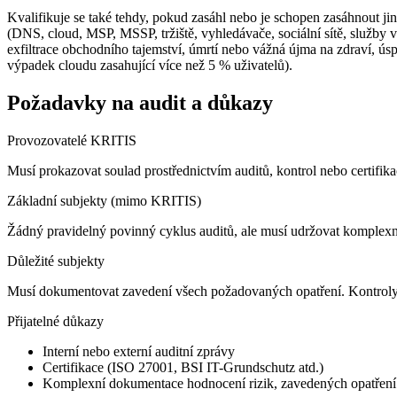
Kvalifikuje se také tehdy, pokud zasáhl nebo je schopen zasáhnout j
(DNS, cloud, MSP, MSSP, tržiště, vyhledávače, sociální sítě, služby vy
exfiltrace obchodního tajemství, úmrtí nebo vážná újma na zdraví, ús
výpadek cloudu zasahující více než 5 % uživatelů).
Požadavky na audit a důkazy
Provozovatelé KRITIS
Musí prokazovat soulad prostřednictvím auditů, kontrol nebo certifika
Základní subjekty (mimo KRITIS)
Žádný pravidelný povinný cyklus auditů, ale musí udržovat komplexní
Důležité subjekty
Musí dokumentovat zavedení všech požadovaných opatření. Kontroly
Přijatelné důkazy
Interní nebo externí auditní zprávy
Certifikace (ISO 27001, BSI IT-Grundschutz atd.)
Komplexní dokumentace hodnocení rizik, zavedených opatření