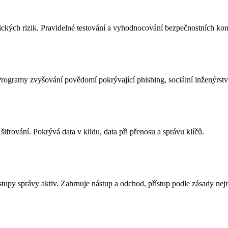
ických rizik. Pravidelné testování a vyhodnocování bezpečnostních kon
ogramy zvyšování povědomí pokrývající phishing, sociální inženýrství
ifrování. Pokrývá data v klidu, data při přenosu a správu klíčů.
tupy správy aktiv. Zahrnuje nástup a odchod, přístup podle zásady nejm