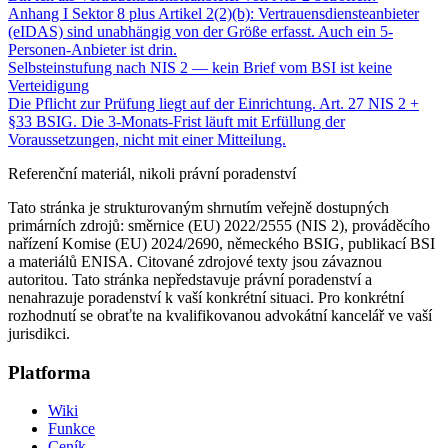
Anhang I Sektor 8 plus Artikel 2(2)(b): Vertrauensdiensteanbieter
(eIDAS) sind unabhängig von der Größe erfasst. Auch ein 5-
Personen-Anbieter ist drin.
Selbsteinstufung nach NIS 2 — kein Brief vom BSI ist keine
Verteidigung
Die Pflicht zur Prüfung liegt auf der Einrichtung. Art. 27 NIS 2 +
§33 BSIG. Die 3-Monats-Frist läuft mit Erfüllung der
Voraussetzungen, nicht mit einer Mitteilung.
Referenční materiál, nikoli právní poradenství
Tato stránka je strukturovaným shrnutím veřejně dostupných
primárních zdrojů: směrnice (EU) 2022/2555 (NIS 2), prováděcího
nařízení Komise (EU) 2024/2690, německého BSIG, publikací BSI
a materiálů ENISA. Citované zdrojové texty jsou závaznou
autoritou. Tato stránka nepředstavuje právní poradenství a
nenahrazuje poradenství k vaší konkrétní situaci. Pro konkrétní
rozhodnutí se obraťte na kvalifikovanou advokátní kancelář ve vaší
jurisdikci.
Platforma
Wiki
Funkce
Ceník