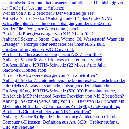
elektronische Kommunikationsnetze und -dienste. Unabhängig von
der Größe für bestimmte Anbieter.
Wer ist von NIS 2 betroffen? Der vollständige Test
Artikel 2 NIS 2: Sektor (Anhang I oder II) plus Größe (KMU-
Schwelle) plus Ausnahmen unabhängig von der Größe plus
Sonderfälle. Der ganze Anwendungsbereichstest.
Bin ich als Energieversorger von NIS 2 betroffen?
Anhang I Sektor 1: Strom, Gas, Wärme, Öl, Wasserstoff. Wann ein
Erzeuger, Versorger oder Netzbetreiber unter NIS 2 fällt.
Größenprüfung plus EnWG-Carve-out.
Bin ich als Trinkwasserversorger von NIS 2 betroffen?
Anhang I Sektor 6: Wer Trinkwasser liefert oder verteilt.
Größenprüfung, KRITIS-Schwelle (22 Mio. m³ pro Jahr),
Stadtwerk-Konstellation.
Bin ich als Abwasserentsorger von NIS 2 betroffen?
Anhang I Sektor 7: Unternehmen, die kommunales, häusliches oder
industrielles Abwasser sammeln, entsorgen oder behandeln.
Größenprüfung, KRITIS-Schwelle (500.000 Einwohnerwerte).
Bin ich als MSP (Managed Service Provider) von NIS 2 betroffen?
Anhang I Sektor 9 (Verwaltung von IKT-Diensten B2B): wann ein
MSP unter NIS 2 fällt, Definition aus Art. 6(40), Größenprüfung.
Bin ich als Cloud-Anbieter von NIS 2 betroffen?
Anhang I Sektor 8 (digitale Infrastruktur): Anbieter von Cloud-
Computing-Diensten. Definition aus Art. 6(30), Größenprüfung,
CIR-Anwendung.