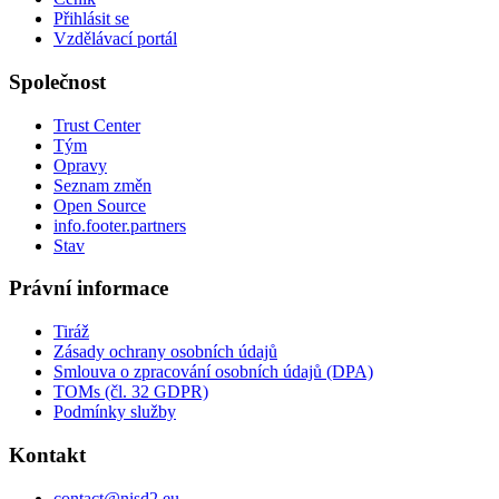
Přihlásit se
Vzdělávací portál
Společnost
Trust Center
Tým
Opravy
Seznam změn
Open Source
info.footer.partners
Stav
Právní informace
Tiráž
Zásady ochrany osobních údajů
Smlouva o zpracování osobních údajů (DPA)
TOMs (čl. 32 GDPR)
Podmínky služby
Kontakt
contact@nisd2.eu