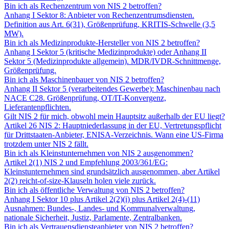
Bin ich als Rechenzentrum von NIS 2 betroffen?
Anhang I Sektor 8: Anbieter von Rechenzentrumsdiensten.
Definition aus Art. 6(31), Größenprüfung, KRITIS-Schwelle (3,5
MW).
Bin ich als Medizinprodukte-Hersteller von NIS 2 betroffen?
Anhang I Sektor 5 (kritische Medizinprodukte) oder Anhang II
Sektor 5 (Medizinprodukte allgemein). MDR/IVDR-Schnittmenge,
Größenprüfung.
Bin ich als Maschinenbauer von NIS 2 betroffen?
Anhang II Sektor 5 (verarbeitendes Gewerbe): Maschinenbau nach
NACE C28. Größenprüfung, OT/IT-Konvergenz,
Lieferantenpflichten.
Gilt NIS 2 für mich, obwohl mein Hauptsitz außerhalb der EU liegt?
Artikel 26 NIS 2: Hauptniederlassung in der EU, Vertretungspflicht
für Drittstaaten-Anbieter, ENISA-Verzeichnis. Wann eine US-Firma
trotzdem unter NIS 2 fällt.
Bin ich als Kleinstunternehmen von NIS 2 ausgenommen?
Artikel 2(1) NIS 2 und Empfehlung 2003/361/EG:
Kleinstunternehmen sind grundsätzlich ausgenommen, aber Artikel
2(2) reicht-of-size-Klauseln holen viele zurück.
Bin ich als öffentliche Verwaltung von NIS 2 betroffen?
Anhang I Sektor 10 plus Artikel 2(2)(i) plus Artikel 2(4)-(11)
Ausnahmen: Bundes-, Landes- und Kommunalverwaltung,
nationale Sicherheit, Justiz, Parlamente, Zentralbanken.
Bin ich als Vertrauensdiensteanbieter von NIS 2 betroffen?