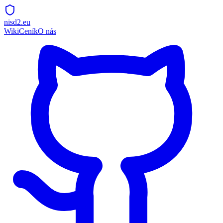
nisd2.eu
Wiki
Ceník
O nás