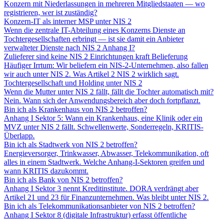
Konzern mit Niederlassungen in mehreren Mitgliedstaaten — wo
registrieren, wer ist zuständig?
Konzern-IT als interner MSP unter NIS 2
Wenn die zentrale IT-Abteilung eines Konzerns Dienste an
Tochtergesellschaften erbringt — ist sie damit ein Anbieter
verwalteter Dienste nach NIS 2 Anhang I?
Zulieferer sind keine NIS 2 Einrichtungen kraft Belieferung
Häufiger Irrtum: Wir beliefern ein NIS-2-Unternehmen, also fallen
wir auch unter NIS 2. Was Artikel 2 NIS 2 wirklich sagt.
Tochtergesellschaft und Holding unter NIS 2
Wenn die Mutter unter NIS 2 fällt, fällt die Tochter automatisch mit?
Nein. Wann sich der Anwendungsbereich aber doch fortpflanzt.
Bin ich als Krankenhaus von NIS 2 betroffen?
Anhang I Sektor 5: Wann ein Krankenhaus, eine Klinik oder ein
MVZ unter NIS 2 fällt. Schwellenwerte, Sonderregeln, KRITIS-
Überlapp.
Bin ich als Stadtwerk von NIS 2 betroffen?
Energieversorger, Trinkwasser, Abwasser, Telekommunikation, oft
alles in einem Stadtwerk. Welche Anhang-I-Sektoren greifen und
wann KRITIS dazukommt.
Bin ich als Bank von NIS 2 betroffen?
Anhang I Sektor 3 nennt Kreditinstitute. DORA verdrängt aber
Artikel 21 und 23 für Finanzunternehmen. Was bleibt unter NIS 2.
Bin ich als Telekommunikationsanbieter von NIS 2 betroffen?
Anhang I Sektor 8 (digitale Infrastruktur) erfasst öffentliche