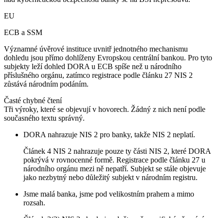
EU
ECB a SSM
Významné úvěrové instituce uvnitř jednotného mechanismu
dohledu jsou přímo dohlíženy Evropskou centrální bankou. Pro tyto
subjekty leží dohled DORA u ECB spíše než u národního
příslušného orgánu, zatímco registrace podle článku 27 NIS 2
zůstává národním podáním.
Časté chybné čtení
Tři výroky, které se objevují v hovorech. Žádný z nich není podle
současného textu správný.
DORA nahrazuje NIS 2 pro banky, takže NIS 2 neplatí.
Článek 4 NIS 2 nahrazuje pouze ty části NIS 2, které DORA
pokrývá v rovnocenné formě. Registrace podle článku 27 u
národního orgánu mezi ně nepatří. Subjekt se stále objevuje
jako nezbytný nebo důležitý subjekt v národním registru.
Jsme malá banka, jsme pod velikostním prahem a mimo
rozsah.