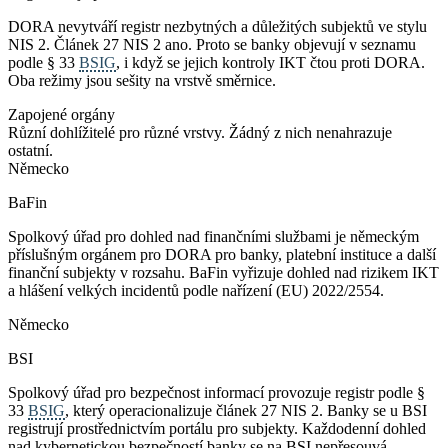
DORA nevytváří registr nezbytných a důležitých subjektů ve stylu
NIS 2. Článek 27 NIS 2 ano. Proto se banky objevují v seznamu
podle § 33
BSIG
, i když se jejich kontroly IKT čtou proti DORA.
Oba režimy jsou sešity na vrstvě směrnice.
Zapojené orgány
Různí dohlížitelé pro různé vrstvy. Žádný z nich nenahrazuje
ostatní.
Německo
BaFin
Spolkový úřad pro dohled nad finančními službami je německým
příslušným orgánem pro DORA pro banky, platební instituce a další
finanční subjekty v rozsahu. BaFin vyřizuje dohled nad rizikem IKT
a hlášení velkých incidentů podle nařízení (EU) 2022/2554.
Německo
BSI
Spolkový úřad pro bezpečnost informací provozuje registr podle §
33
BSIG
, který operacionalizuje článek 27 NIS 2. Banky se u BSI
registrují prostřednictvím portálu pro subjekty. Každodenní dohled
nad kybernetickou bezpečností banky se na BSI nepřesouvá.