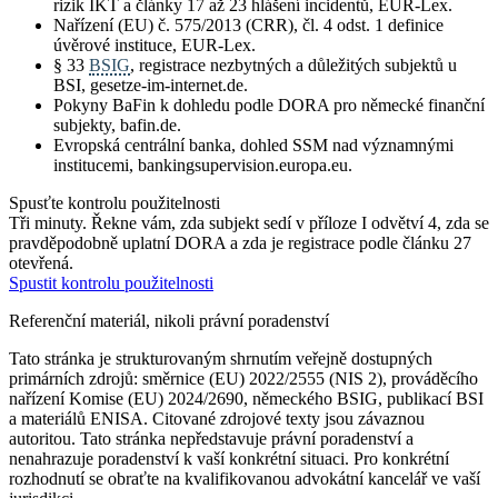
rizik IKT a články 17 až 23 hlášení incidentů, EUR-Lex.
Nařízení (EU) č. 575/2013 (CRR), čl. 4 odst. 1 definice
úvěrové instituce, EUR-Lex.
§ 33
BSIG
, registrace nezbytných a důležitých subjektů u
BSI, gesetze-im-internet.de.
Pokyny BaFin k dohledu podle DORA pro německé finanční
subjekty, bafin.de.
Evropská centrální banka, dohled SSM nad významnými
institucemi, bankingsupervision.europa.eu.
Spusťte kontrolu použitelnosti
Tři minuty. Řekne vám, zda subjekt sedí v příloze I odvětví 4, zda se
pravděpodobně uplatní DORA a zda je registrace podle článku 27
otevřená.
Spustit kontrolu použitelnosti
Referenční materiál, nikoli právní poradenství
Tato stránka je strukturovaným shrnutím veřejně dostupných
primárních zdrojů: směrnice (EU) 2022/2555 (NIS 2), prováděcího
nařízení Komise (EU) 2024/2690, německého BSIG, publikací BSI
a materiálů ENISA. Citované zdrojové texty jsou závaznou
autoritou. Tato stránka nepředstavuje právní poradenství a
nenahrazuje poradenství k vaší konkrétní situaci. Pro konkrétní
rozhodnutí se obraťte na kvalifikovanou advokátní kancelář ve vaší