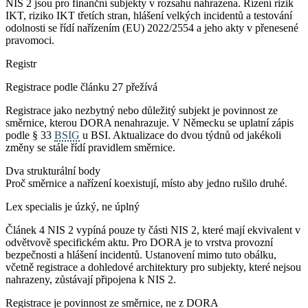
NIS 2 jsou pro finanční subjekty v rozsahu nahrazena. Řízení rizik
IKT, riziko IKT třetích stran, hlášení velkých incidentů a testování
odolnosti se řídí nařízením (EU) 2022/2554 a jeho akty v přenesené
pravomoci.
Registr
Registrace podle článku 27 přežívá
Registrace jako nezbytný nebo důležitý subjekt je povinnost ze
směrnice, kterou DORA nenahrazuje. V Německu se uplatní zápis
podle § 33
BSIG
u BSI. Aktualizace do dvou týdnů od jakékoli
změny se stále řídí pravidlem směrnice.
Dva strukturální body
Proč směrnice a nařízení koexistují, místo aby jedno rušilo druhé.
Lex specialis je úzký, ne úplný
Článek 4 NIS 2 vypíná pouze ty části NIS 2, které mají ekvivalent v
odvětvově specifickém aktu. Pro DORA je to vrstva provozní
bezpečnosti a hlášení incidentů. Ustanovení mimo tuto obálku,
včetně registrace a dohledové architektury pro subjekty, které nejsou
nahrazeny, zůstávají připojena k NIS 2.
Registrace je povinnost ze směrnice, ne z DORA