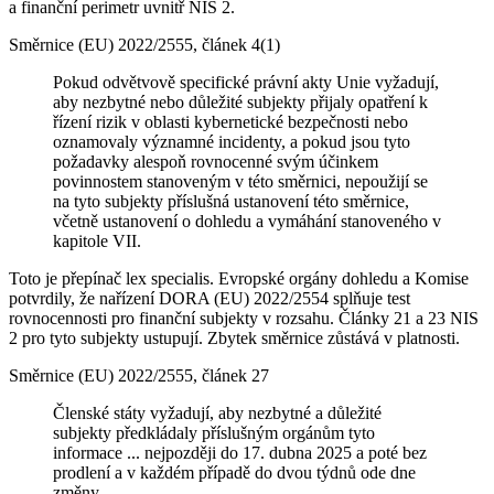
a finanční perimetr uvnitř NIS 2.
Směrnice (EU) 2022/2555, článek 4(1)
Pokud odvětvově specifické právní akty Unie vyžadují,
aby nezbytné nebo důležité subjekty přijaly opatření k
řízení rizik v oblasti kybernetické bezpečnosti nebo
oznamovaly významné incidenty, a pokud jsou tyto
požadavky alespoň rovnocenné svým účinkem
povinnostem stanoveným v této směrnici, nepoužijí se
na tyto subjekty příslušná ustanovení této směrnice,
včetně ustanovení o dohledu a vymáhání stanoveného v
kapitole VII.
Toto je přepínač lex specialis. Evropské orgány dohledu a Komise
potvrdily, že nařízení DORA (EU) 2022/2554 splňuje test
rovnocennosti pro finanční subjekty v rozsahu. Články 21 a 23 NIS
2 pro tyto subjekty ustupují. Zbytek směrnice zůstává v platnosti.
Směrnice (EU) 2022/2555, článek 27
Členské státy vyžadují, aby nezbytné a důležité
subjekty předkládaly příslušným orgánům tyto
informace ... nejpozději do 17. dubna 2025 a poté bez
prodlení a v každém případě do dvou týdnů ode dne
změny.