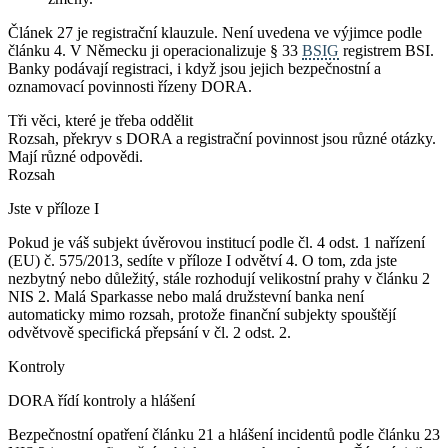
Článek 27 je registrační klauzule. Není uvedena ve výjimce podle
článku 4. V Německu ji operacionalizuje § 33
BSIG
registrem BSI.
Banky podávají registraci, i když jsou jejich bezpečnostní a
oznamovací povinnosti řízeny DORA.
Tři věci, které je třeba oddělit
Rozsah, překryv s DORA a registrační povinnost jsou různé otázky.
Mají různé odpovědi.
Rozsah
Jste v příloze I
Pokud je váš subjekt úvěrovou institucí podle čl. 4 odst. 1 nařízení
(EU) č. 575/2013, sedíte v příloze I odvětví 4. O tom, zda jste
nezbytný nebo důležitý, stále rozhodují velikostní prahy v článku 2
NIS 2. Malá Sparkasse nebo malá družstevní banka není
automaticky mimo rozsah, protože finanční subjekty spouštějí
odvětvově specifická přepsání v čl. 2 odst. 2.
Kontroly
DORA řídí kontroly a hlášení
Bezpečnostní opatření článku 21 a hlášení incidentů podle článku 23