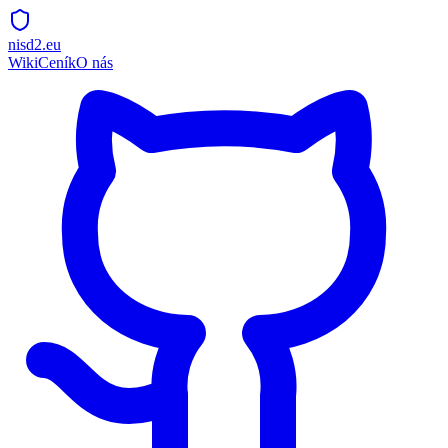
nisd2.eu
Wiki
Ceník
O nás