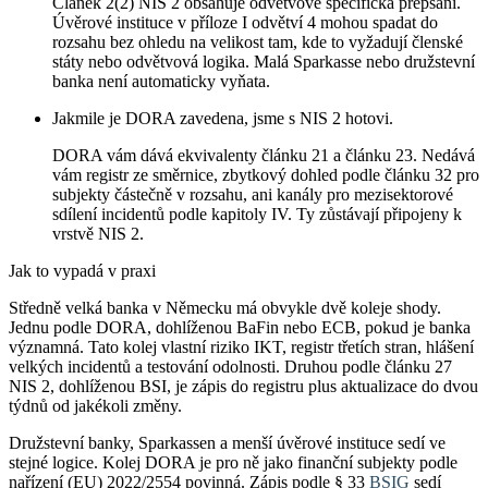
Článek 2(2) NIS 2 obsahuje odvětvově specifická přepsání.
Úvěrové instituce v příloze I odvětví 4 mohou spadat do
rozsahu bez ohledu na velikost tam, kde to vyžadují členské
státy nebo odvětvová logika. Malá Sparkasse nebo družstevní
banka není automaticky vyňata.
Jakmile je DORA zavedena, jsme s NIS 2 hotovi.
DORA vám dává ekvivalenty článku 21 a článku 23. Nedává
vám registr ze směrnice, zbytkový dohled podle článku 32 pro
subjekty částečně v rozsahu, ani kanály pro mezisektorové
sdílení incidentů podle kapitoly IV. Ty zůstávají připojeny k
vrstvě NIS 2.
Jak to vypadá v praxi
Středně velká banka v Německu má obvykle dvě koleje shody.
Jednu podle DORA, dohlíženou BaFin nebo ECB, pokud je banka
významná. Tato kolej vlastní riziko IKT, registr třetích stran, hlášení
velkých incidentů a testování odolnosti. Druhou podle článku 27
NIS 2, dohlíženou BSI, je zápis do registru plus aktualizace do dvou
týdnů od jakékoli změny.
Družstevní banky, Sparkassen a menší úvěrové instituce sedí ve
stejné logice. Kolej DORA je pro ně jako finanční subjekty podle
nařízení (EU) 2022/2554 povinná. Zápis podle § 33
BSIG
sedí