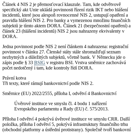
Článek 4 NIS 2 je přemosťovací klauzule. Tam, kde odvětvově
specifický akt Unie ukládá povinnosti řízení rizik IKT nebo hlášení
incidentů, které jsou alespoň rovnocenné NIS 2, ustupují opatření a
pravidla hlášení NIS 2. Pro banky a vymezenou množinu finančních
subjektů je tímto aktem DORA. Článek 21 (bezpečnostní opatření) a
článek 23 (hlášení incidentů) NIS 2 jsou nahrazeny ekvivalenty v
DORA.
Jedna povinnost podle NIS 2 není článkem 4 nahrazena: registrační
povinnost v článku 27. Členské státy stále shromažďují seznam
nezbytných a důležitých subjektů, včetně bank. V Německu jde o
zápis podle § 33
BSIG
v registru BSI. Vrstva směrnice zachovává
počet nedotčený i tam, kde kontroly řídí DORA.
Právní kotva
Tři texty, které rámují bankovnictví podle NIS 2.
Směrnice (EU) 2022/2555, příloha I, odvětví 4 Bankovnictví
Úvěrové instituce ve smyslu čl. 4 bodu 1 nařízení
Evropského parlamentu a Rady (EU) č. 575/2013.
Příloha I odvětví 4 pokrývá úvěrové instituce ve smyslu CRR. Další
položka, příloha I odvětví 5, pokrývá infrastruktury finančního trhu
(obchodní platformy a ústřední protistrany). Společně tvoří bankovní