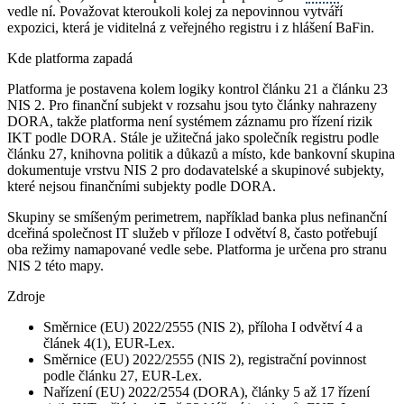
vedle ní. Považovat kteroukoli kolej za nepovinnou vytváří
expozici, která je viditelná z veřejného registru i z hlášení BaFin.
Kde platforma zapadá
Platforma je postavena kolem logiky kontrol článku 21 a článku 23
NIS 2. Pro finanční subjekt v rozsahu jsou tyto články nahrazeny
DORA, takže platforma není systémem záznamu pro řízení rizik
IKT podle DORA. Stále je užitečná jako společník registru podle
článku 27, knihovna politik a důkazů a místo, kde bankovní skupina
dokumentuje vrstvu NIS 2 pro dodavatelské a skupinové subjekty,
které nejsou finančními subjekty podle DORA.
Skupiny se smíšeným perimetrem, například banka plus nefinanční
dceřiná společnost IT služeb v příloze I odvětví 8, často potřebují
oba režimy namapované vedle sebe. Platforma je určena pro stranu
NIS 2 této mapy.
Zdroje
Směrnice (EU) 2022/2555 (NIS 2), příloha I odvětví 4 a
článek 4(1), EUR-Lex.
Směrnice (EU) 2022/2555 (NIS 2), registrační povinnost
podle článku 27, EUR-Lex.
Nařízení (EU) 2022/2554 (DORA), články 5 až 17 řízení