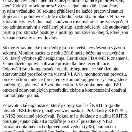
Zdravotnictví čelí napětí mezi bezpečností a klinickým provozem,
které žádný jiný sektor nezažívá ve stejné intenzitě. Uzamčený
systém vyžadující 30 sekund přihlášení na každé pracovní stanici
stojí čas na pohotovosti, kde rozhodují sekundy. Soulad s NIS2 ve
zdravotnictví vyžaduje najít správnou rovnováhu: silné zabezpečení
pro administrativní a vzdálený přístup, zjednodušený, ale auditovaný
přístup pro klinické postupy a postupy nouzového obejití, které jsou
zaznamenávány a revidovány.
Síťové zdravotnické prostředky jsou největší nevyřešenou výzvou
sektoru. Monitor pacienta z roku 2018 může běžet na vestavěném
OS, který výrobce již nezáplatuje. Certifikace FDA/MDR znamená,
že nemůžete upravit software prostředku bez recertifikace.
Odpovědí jsou kompenzační opatření: segmentace sítě (izolujte
zdravotnické prostředky na vlastní VLAN), monitorování provozu,
omezená komunikace (prostředky komunikují jen se systémy, které
potřebují) a plánování životního cyklu. Vše zdokumentujte. BSI
omezení zdravotnických prostředků chápe a kompenzační opatření
hodnotí jako platná.
Zdravotnické organizace, které již byly součástí KRITIS (podle
původní BSI-KritisV), mají výrazný náskok. Požadavky KRITIS se
s NIS2 podstatně překrývají. Pokud máte doklady z auditu KRITIS,
použijte je jako základ a rozšiřte je o další požadavky NIS2:
formální dokumentaci odpovědnosti vedení (§38), hodnocení
bezpečnosti dodavatelského řetězce a konkrétní lhůty pro ohlašování