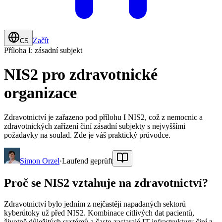
Začít
CS
Příloha I: zásadní subjekt
NIS2 pro zdravotnické
organizace
Zdravotnictví je zařazeno pod přílohu I NIS2, což z nemocnic a
zdravotnických zařízení činí zásadní subjekty s nejvyššími
požadavky na soulad. Zde je váš praktický průvodce.
Simon Orzel
·
Laufend geprüft
Proč se NIS2 vztahuje na zdravotnictví?
Zdravotnictví bylo jedním z nejčastěji napadaných sektorů
kyberútoky už před NIS2. Kombinace citlivých dat pacientů,
životně důležitých systémů a často zastaralé IT infrastruktury činí z