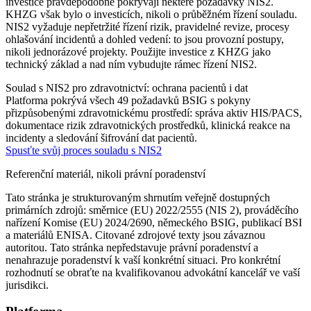
investice pravděpodobně pokrývají některé požadavky NIS2.
KHZG však bylo o investicích, nikoli o průběžném řízení souladu.
NIS2 vyžaduje nepřetržité řízení rizik, pravidelné revize, procesy
ohlašování incidentů a dohled vedení: to jsou provozní postupy,
nikoli jednorázové projekty. Použijte investice z KHZG jako
technický základ a nad ním vybudujte rámec řízení NIS2.
Soulad s NIS2 pro zdravotnictví: ochrana pacientů i dat
Platforma pokrývá všech 49 požadavků BSIG s pokyny
přizpůsobenými zdravotnickému prostředí: správa aktiv HIS/PACS,
dokumentace rizik zdravotnických prostředků, klinická reakce na
incidenty a sledování šifrování dat pacientů.
Spusťte svůj proces souladu s NIS2
Referenční materiál, nikoli právní poradenství
Tato stránka je strukturovaným shrnutím veřejně dostupných
primárních zdrojů: směrnice (EU) 2022/2555 (NIS 2), prováděcího
nařízení Komise (EU) 2024/2690, německého BSIG, publikací BSI
a materiálů ENISA. Citované zdrojové texty jsou závaznou
autoritou. Tato stránka nepředstavuje právní poradenství a
nenahrazuje poradenství k vaší konkrétní situaci. Pro konkrétní
rozhodnutí se obraťte na kvalifikovanou advokátní kancelář ve vaší
jurisdikci.