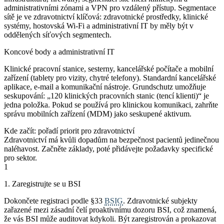
administrativními zónami a VPN pro vzdálený přístup. Segmentace
sítě je ve zdravotnictví klíčová: zdravotnické prostředky, klinické
systémy, hostovská Wi-Fi a administrativní IT by měly být v
oddělených síťových segmentech.
Koncové body a administrativní IT
Klinické pracovní stanice, sesterny, kancelářské počítače a mobilní
zařízení (tablety pro vizity, chytré telefony). Standardní kancelářské
aplikace, e-mail a komunikační nástroje. Grundschutz umožňuje
seskupování: „120 klinických pracovních stanic (tencí klienti)“ je
jedna položka. Pokud se používá pro klinickou komunikaci, zahrňte
správu mobilních zařízení (MDM) jako seskupené aktivum.
Kde začít: pořadí priorit pro zdravotnictví
Zdravotnictví má kvůli dopadům na bezpečnost pacientů jedinečnou
naléhavost. Začněte základy, poté přidávejte požadavky specifické
pro sektor.
1
1. Zaregistrujte se u BSI
Dokončete registraci podle §33
BSIG
. Zdravotnické subjekty
zařazené mezi zásadní čelí proaktivnímu dozoru BSI, což znamená,
že vás BSI může auditovat kdykoli. Být zaregistrován a prokazovat