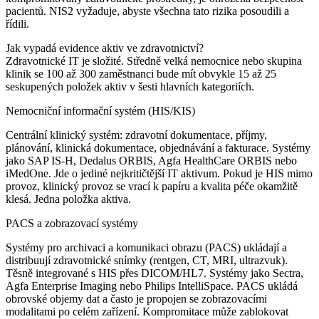
pacientů. NIS2 vyžaduje, abyste všechna tato rizika posoudili a
řídili.
Jak vypadá evidence aktiv ve zdravotnictví?
Zdravotnické IT je složité. Středně velká nemocnice nebo skupina
klinik se 100 až 300 zaměstnanci bude mít obvykle 15 až 25
seskupených položek aktiv v šesti hlavních kategoriích.
Nemocniční informační systém (HIS/KIS)
Centrální klinický systém: zdravotní dokumentace, příjmy,
plánování, klinická dokumentace, objednávání a fakturace. Systémy
jako SAP IS-H, Dedalus ORBIS, Agfa HealthCare ORBIS nebo
iMedOne. Jde o jediné nejkritičtější IT aktivum. Pokud je HIS mimo
provoz, klinický provoz se vrací k papíru a kvalita péče okamžitě
klesá. Jedna položka aktiva.
PACS a zobrazovací systémy
Systémy pro archivaci a komunikaci obrazu (PACS) ukládají a
distribuují zdravotnické snímky (rentgen, CT, MRI, ultrazvuk).
Těsně integrované s HIS přes DICOM/HL7. Systémy jako Sectra,
Agfa Enterprise Imaging nebo Philips IntelliSpace. PACS ukládá
obrovské objemy dat a často je propojen se zobrazovacími
modalitami po celém zařízení. Kompromitace může zablokovat