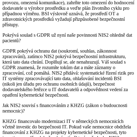
provozu, omezená komunikace), zahrňte toto omezení do hodnocení
dodavatele u výrobce prostředku a veďte plán životního cyklu pro
případnou výměnu. BSI výslovně uznává, že prostředí OT a
zdravotnických prostředků vyžadují přizpůsobené bezpečnostní
přístupy.
Pokrývá soulad s GDPR už nyní naše povinnosti NIS2 ohledně dat
pacientů?
GDPR pokrývá ochranu dat (soukromí, souhlas, zákonnost
zpracování), zatímco NIS2 pokrývá bezpečnostní infrastrukturu,
která tato data chrání. Doplňují se, ale nenahrazují. Váš soulad s
GDPR znamená, že rozumíte tokům dat a máte záznamy o
zpracování, což pomáhá. NIS2 přidává: systematické řízení rizik pro
IT systémy zpracovávající tato data, ohlašování incidentů BSI
(nikoli jen úřadu pro ochranu osobních údajů), bezpečnost
dodavatelského řetězce u IT dodavatelů a odpovědnost vedení za
opatření kybernetické bezpečnosti.
Jak NIS2 souvisí s financováním z KHZG (zákon o budoucnosti
nemocnic)?
KHZG financovalo modernizaci IT v německých nemocnicích
včetně investic do bezpečnosti IT. Pokud vaše nemocnice obdržela
financování z KHZG na projekty kybernetické bezpečnosti, tyto