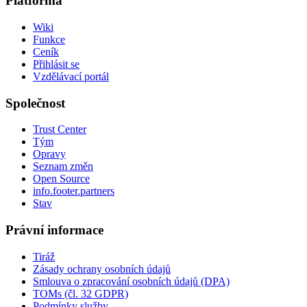
Platforma
Wiki
Funkce
Ceník
Přihlásit se
Vzdělávací portál
Společnost
Trust Center
Tým
Opravy
Seznam změn
Open Source
info.footer.partners
Stav
Právní informace
Tiráž
Zásady ochrany osobních údajů
Smlouva o zpracování osobních údajů (DPA)
TOMs (čl. 32 GDPR)
Podmínky služby