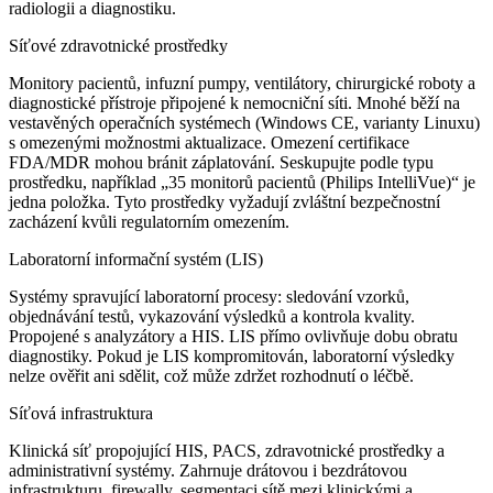
radiologii a diagnostiku.
Síťové zdravotnické prostředky
Monitory pacientů, infuzní pumpy, ventilátory, chirurgické roboty a
diagnostické přístroje připojené k nemocniční síti. Mnohé běží na
vestavěných operačních systémech (Windows CE, varianty Linuxu)
s omezenými možnostmi aktualizace. Omezení certifikace
FDA/MDR mohou bránit záplatování. Seskupujte podle typu
prostředku, například „35 monitorů pacientů (Philips IntelliVue)“ je
jedna položka. Tyto prostředky vyžadují zvláštní bezpečnostní
zacházení kvůli regulatorním omezením.
Laboratorní informační systém (LIS)
Systémy spravující laboratorní procesy: sledování vzorků,
objednávání testů, vykazování výsledků a kontrola kvality.
Propojené s analyzátory a HIS. LIS přímo ovlivňuje dobu obratu
diagnostiky. Pokud je LIS kompromitován, laboratorní výsledky
nelze ověřit ani sdělit, což může zdržet rozhodnutí o léčbě.
Síťová infrastruktura
Klinická síť propojující HIS, PACS, zdravotnické prostředky a
administrativní systémy. Zahrnuje drátovou i bezdrátovou
infrastrukturu, firewally, segmentaci sítě mezi klinickými a