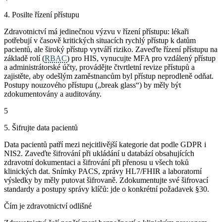
4. Posilte řízení přístupu
Zdravotnictví má jedinečnou výzvu v řízení přístupu: lékaři
potřebují v časově kritických situacích rychlý přístup k datům
pacientů, ale široký přístup vytváří riziko. Zaveďte řízení přístupu na
základě rolí (
RBAC
) pro HIS, vynucujte MFA pro vzdálený přístup
a administrátorské účty, provádějte čtvrtletní revize přístupů a
zajistěte, aby odešlým zaměstnancům byl přístup neprodleně odňat.
Postupy nouzového přístupu („break glass“) by měly být
zdokumentovány a auditovány.
5
5. Šifrujte data pacientů
Data pacientů patří mezi nejcitlivější kategorie dat podle GDPR i
NIS2. Zaveďte šifrování při ukládání u databází obsahujících
zdravotní dokumentaci a šifrování při přenosu u všech toků
klinických dat. Snímky PACS, zprávy HL7/FHIR a laboratorní
výsledky by měly putovat šifrovaně. Zdokumentujte své šifrovací
standardy a postupy správy klíčů: jde o konkrétní požadavek §30.
Čím je zdravotnictví odlišné