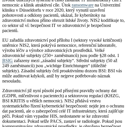
nemocnic a klinik atraktivní cíle. Útok
ransomware
na Univerzitní
kliniku v Düsseldorfu v roce 2020, který vynutil uzavření
pohotovosti a odklony pacientů, ukázal, že kyberútoky na
zdravotnictví mohou přímo ohrozit lidské životy. NIS2 kodifikuje to,
co sektor už ví: bezpečnost IT ve zdravotnictví je bezpečnost
pacientů.
EU zařadila zdravotnictví pod přílohu I (sektory vysoké kritičnosti)
směrnice NIS2, která pokrývá nemocnice, referenční laboratoře,
výrobu léčiv a výrobce zdravotnických prostředků. Velké
zdravotnické subjekty (250+ zaměstnanců) jsou podle §28 odst. 1
BSIG
zařazeny mezi „zásadní subjekty“. Střední subjekty (50 až
249 zaměstnanců) jsou „wichtige Einrichtungen“ (důležité
subjekty). Zásadní subjekty čelí proaktivnímu dozoru BSI: BSI vás
může auditovat kdykoli, aniž by nejprve potřebovalo náznak
nesouladu.
Zdravotnictví již nyní působí pod přísnými pravidly ochrany dat
(GDPR, mlčenlivost o pacientech) a sektorovou regulací (KHZG,
BSI KRITIS u větších nemocnic). NIS2 přidává vrstvu
systematického řízení kybernetické bezpečnosti: nejde jen o ochranu
dat pacientů, ale o zabezpečení celé IT infrastruktury, která zajišťuje
péči. Pokud vám vypadne HIS, nedostanete se ke zdravotní
dokumentaci. Pokud selže PACS, zastaví se radiologie. Pokud jsou
kompromitovány zdravotnické prostředky, je ohrožena bezpečnost