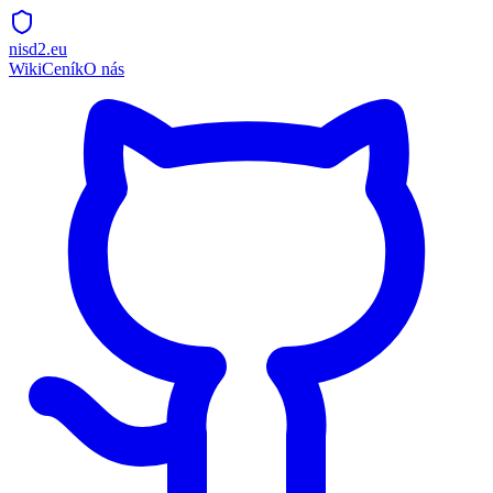
nisd2.eu
Wiki
Ceník
O nás