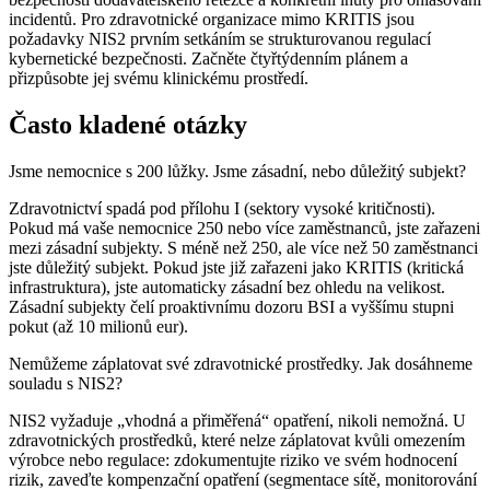
incidentů. Pro zdravotnické organizace mimo KRITIS jsou
požadavky NIS2 prvním setkáním se strukturovanou regulací
kybernetické bezpečnosti. Začněte čtyřtýdenním plánem a
přizpůsobte jej svému klinickému prostředí.
Často kladené otázky
Jsme nemocnice s 200 lůžky. Jsme zásadní, nebo důležitý subjekt?
Zdravotnictví spadá pod přílohu I (sektory vysoké kritičnosti).
Pokud má vaše nemocnice 250 nebo více zaměstnanců, jste zařazeni
mezi zásadní subjekty. S méně než 250, ale více než 50 zaměstnanci
jste důležitý subjekt. Pokud jste již zařazeni jako KRITIS (kritická
infrastruktura), jste automaticky zásadní bez ohledu na velikost.
Zásadní subjekty čelí proaktivnímu dozoru BSI a vyššímu stupni
pokut (až 10 milionů eur).
Nemůžeme záplatovat své zdravotnické prostředky. Jak dosáhneme
souladu s NIS2?
NIS2 vyžaduje „vhodná a přiměřená“ opatření, nikoli nemožná. U
zdravotnických prostředků, které nelze záplatovat kvůli omezením
výrobce nebo regulace: zdokumentujte riziko ve svém hodnocení
rizik, zaveďte kompenzační opatření (segmentace sítě, monitorování