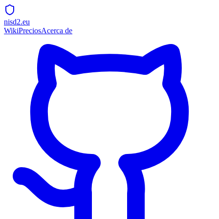
nisd2.eu
Wiki
Precios
Acerca de