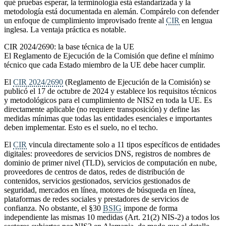
qué pruebas esperar, la terminología está estandarizada y la
metodología está documentada en alemán. Compárelo con defender
un enfoque de cumplimiento improvisado frente al
CIR
en lengua
inglesa. La ventaja práctica es notable.
CIR 2024/2690: la base técnica de la UE
El Reglamento de Ejecución de la Comisión que define el mínimo
técnico que cada Estado miembro de la UE debe hacer cumplir.
El
CIR 2024/2690
(Reglamento de Ejecución de la Comisión) se
publicó el 17 de octubre de 2024 y establece los requisitos técnicos
y metodológicos para el cumplimiento de NIS2 en toda la UE. Es
directamente aplicable (no requiere transposición) y define las
medidas mínimas que todas las entidades esenciales e importantes
deben implementar. Esto es el suelo, no el techo.
El
CIR
vincula directamente solo a 11 tipos específicos de entidades
digitales: proveedores de servicios DNS, registros de nombres de
dominio de primer nivel (TLD), servicios de computación en nube,
proveedores de centros de datos, redes de distribución de
contenidos, servicios gestionados, servicios gestionados de
seguridad, mercados en línea, motores de búsqueda en línea,
plataformas de redes sociales y prestadores de servicios de
confianza. No obstante, el §30
BSIG
impone de forma
independiente las mismas 10 medidas (Art. 21(2) NIS-2) a todos los