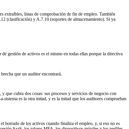
tes extraíbles, listas de comprobación de fin de empleo. También
.12 (clasificación) y A.7.10 (soportes de almacenamiento). Si ya
e gestión de activos es el mismo en todas ellas porque la directiva
a brecha que un auditor encontrará.
e, y que cubra dos cosas: sus procesos y servicios de negocio con
o-a-sistema es la otra mitad, y es la mitad que los auditores comprueban
 borrado de los activos cuando finaliza el empleo, y, si eso no es
 sesión SaaS, los tokens MFA, los dispositivos móviles y los perfiles