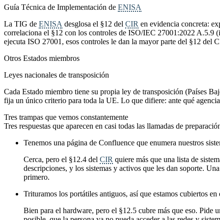
Guía Técnica de Implementación de
ENISA
La TIG de
ENISA
desglosa el §12 del
CIR
en evidencia concreta: exp
correlaciona el §12 con los controles de ISO/IEC 27001:2022 A.5.9 (in
ejecuta ISO 27001, esos controles le dan la mayor parte del §12 del 
Otros Estados miembros
Leyes nacionales de transposición
Cada Estado miembro tiene su propia ley de transposición (Países Baj
fija un único criterio para toda la UE. Lo que difiere: ante qué agencia
Tres trampas que vemos constantemente
Tres respuestas que aparecen en casi todas las llamadas de preparació
Tenemos una página de Confluence que enumera nuestros siste
Cerca, pero el §12.4 del
CIR
quiere más que una lista de sistem
descripciones, y los sistemas y activos que les dan soporte. Una
primero.
Trituramos los portátiles antiguos, así que estamos cubiertos en
Bien para el hardware, pero el §12.5 cubre más que eso. Pide un
posible, que la persona ya no pueda acceder a las redes y sistem