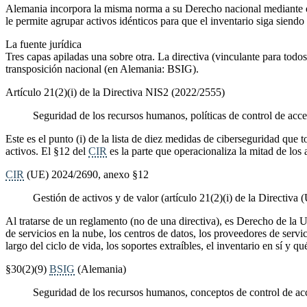
Alemania incorpora la misma norma a su Derecho nacional mediante 
le permite agrupar activos idénticos para que el inventario siga siendo
La fuente jurídica
Tres capas apiladas una sobre otra. La directiva (vinculante para tod
transposición nacional (en Alemania: BSIG).
Artículo 21(2)(i) de la Directiva NIS2 (2022/2555)
Seguridad de los recursos humanos, políticas de control de acce
Este es el punto (i) de la lista de diez medidas de ciberseguridad que 
activos. El §12 del
CIR
es la parte que operacionaliza la mitad de los 
CIR
(UE) 2024/2690, anexo §12
Gestión de activos y de valor (artículo 21(2)(i) de la Directiva
Al tratarse de un reglamento (no de una directiva), es Derecho de la 
de servicios en la nube, los centros de datos, los proveedores de serv
largo del ciclo de vida, los soportes extraíbles, el inventario en sí y q
§30(2)(9)
BSIG
(Alemania)
Seguridad de los recursos humanos, conceptos de control de acc