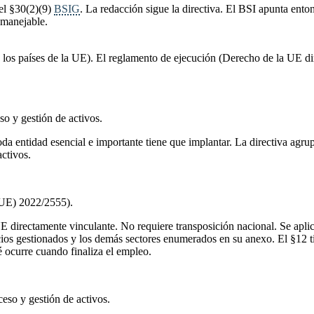
el §30(2)(9)
BSIG
. La redacción sigue la directiva. El BSI apunta ento
 manejable.
os los países de la UE). El reglamento de ejecución (Derecho de la UE d
so y gestión de activos.
toda entidad esencial e importante tiene que implantar. La directiva agru
activos.
 (UE) 2022/2555).
UE directamente vinculante. No requiere transposición nacional. Se apl
icios gestionados y los demás sectores enumerados en su anexo. El §12 t
ué ocurre cuando finaliza el empleo.
eso y gestión de activos.