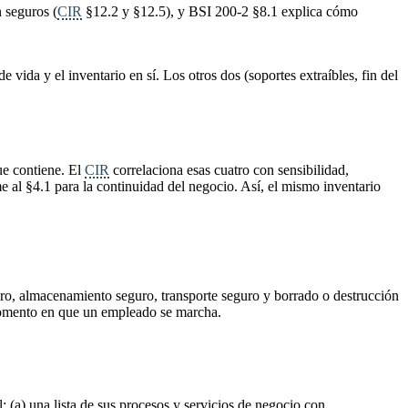
 seguros (
CIR
§12.2 y §12.5), y BSI 200-2 §8.1 explica cómo
 vida y el inventario en sí. Los otros dos (soportes extraíbles, fin del
ue contiene. El
CIR
correlaciona esas cuatro con sensibilidad,
me al §4.1 para la continuidad del negocio. Así, el mismo inventario
uro, almacenamiento seguro, transporte seguro y borrado o destrucción
l momento en que un empleado se marcha.
: (a) una lista de sus procesos y servicios de negocio con