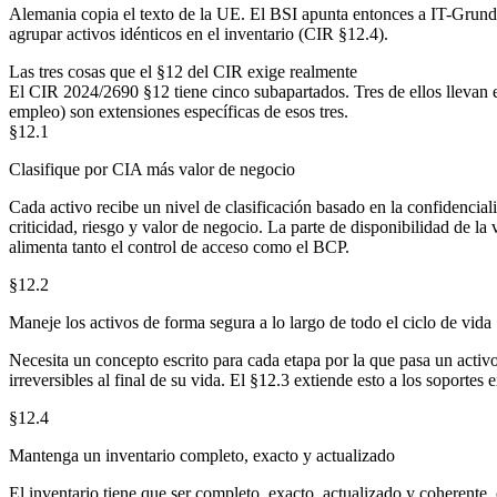
Alemania copia el texto de la UE. El BSI apunta entonces a IT-Grunds
agrupar activos idénticos en el inventario (CIR §12.4).
Las tres cosas que el §12 del CIR exige realmente
El CIR 2024/2690 §12 tiene cinco subapartados. Tres de ellos llevan el 
empleo) son extensiones específicas de esos tres.
§12.1
Clasifique por CIA más valor de negocio
Cada activo recibe un nivel de clasificación basado en la confidencial
criticidad, riesgo y valor de negocio. La parte de disponibilidad de la
alimenta tanto el control de acceso como el BCP.
§12.2
Maneje los activos de forma segura a lo largo de todo el ciclo de vida
Necesita un concepto escrito para cada etapa por la que pasa un activ
irreversibles al final de su vida. El §12.3 extiende esto a los soport
§12.4
Mantenga un inventario completo, exacto y actualizado
El inventario tiene que ser completo, exacto, actualizado y coherente, 