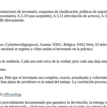
ortaciones de inventario, esquemas de clasificación, políticas de sopor
ventario), A.5.10 (uso aceptable), A.5.11 (devolución de activos), A.5
CIR directamente.
os: Cyberbeveiligingswet, Austria: NISG, Bélgica: NIS2-Wet). El deber d
 nacional se registra y cómo audita el inventario en la práctica.
n de auditoría. Cada una está cerca de la verdad, pero cada una deja un
mas.
as. Pide que el inventario sea completo, exacto, actualizado y coherent
 lista plana de servidores es la mitad del trabajo. La correlación proces
 el
offboarding
.
 procedimiento documentado que garantice la devolución, la entrega o el
as de información. ¿Qué pasa con las cuentas en la nube, los inicios de