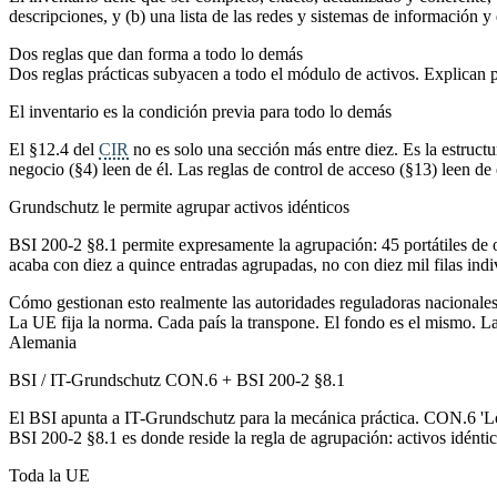
descripciones, y (b) una lista de las redes y sistemas de información y
Dos reglas que dan forma a todo lo demás
Dos reglas prácticas subyacen a todo el módulo de activos. Explican po
El inventario es la condición previa para todo lo demás
El §12.4 del
CIR
no es solo una sección más entre diez. Es la estructu
negocio (§4) leen de él. Las reglas de control de acceso (§13) leen de 
Grundschutz le permite agrupar activos idénticos
BSI 200-2 §8.1 permite expresamente la agrupación: 45 portátiles de
acaba con diez a quince entradas agrupadas, no con diez mil filas indi
Cómo gestionan esto realmente las autoridades reguladoras nacionale
La UE fija la norma. Cada país la transpone. El fondo es el mismo. La
Alemania
BSI / IT-Grundschutz CON.6 + BSI 200-2 §8.1
El BSI apunta a IT-Grundschutz para la mecánica práctica. CON.6 'Lö
BSI 200-2 §8.1 es donde reside la regla de agrupación: activos idént
Toda la UE