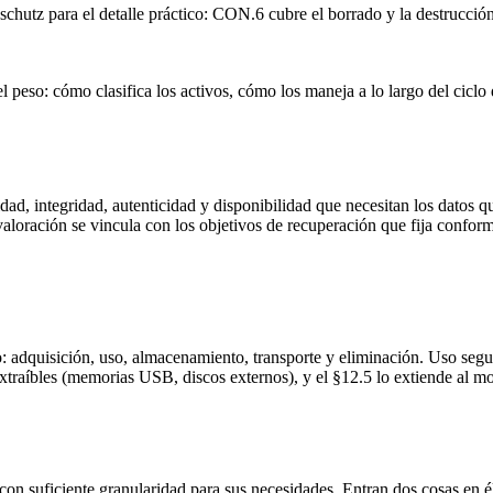
chutz para el detalle práctico: CON.6 cubre el borrado y la destrucción
peso: cómo clasifica los activos, cómo los maneja a lo largo del ciclo de
idad, integridad, autenticidad y disponibilidad que necesitan los datos q
 valoración se vincula con los objetivos de recuperación que fija confor
o: adquisición, uso, almacenamiento, transporte y eliminación. Uso seg
es extraíbles (memorias USB, discos externos), y el §12.5 lo extiende a
con suficiente granularidad para sus necesidades. Entran dos cosas en él