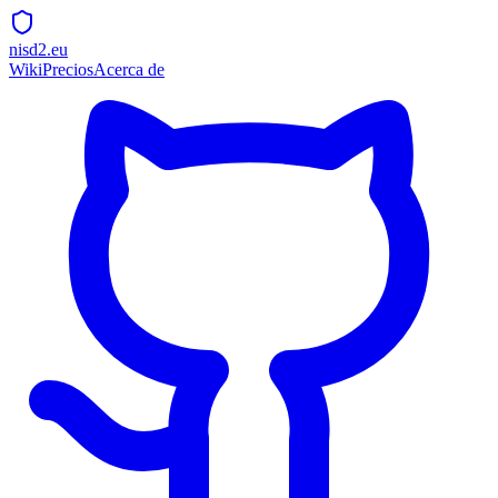
nisd2.eu
Wiki
Precios
Acerca de