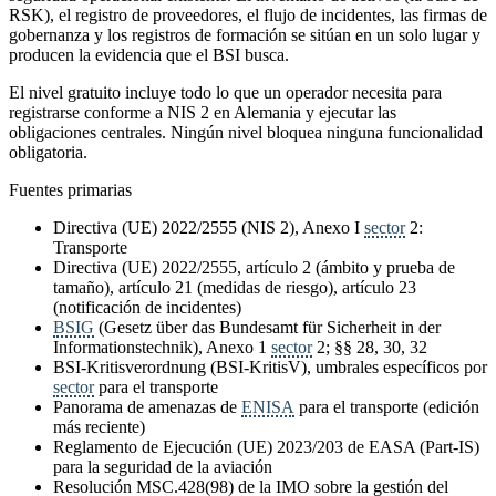
RSK), el registro de proveedores, el flujo de incidentes, las firmas de
gobernanza y los registros de formación se sitúan en un solo lugar y
producen la evidencia que el BSI busca.
El nivel gratuito incluye todo lo que un operador necesita para
registrarse conforme a NIS 2 en Alemania y ejecutar las
obligaciones centrales. Ningún nivel bloquea ninguna funcionalidad
obligatoria.
Fuentes primarias
Directiva (UE) 2022/2555 (NIS 2), Anexo I
sector
2:
Transporte
Directiva (UE) 2022/2555, artículo 2 (ámbito y prueba de
tamaño), artículo 21 (medidas de riesgo), artículo 23
(notificación de incidentes)
BSIG
(Gesetz über das Bundesamt für Sicherheit in der
Informationstechnik), Anexo 1
sector
2; §§ 28, 30, 32
BSI-Kritisverordnung (BSI-KritisV), umbrales específicos por
sector
para el transporte
Panorama de amenazas de
ENISA
para el transporte (edición
más reciente)
Reglamento de Ejecución (UE) 2023/203 de EASA (Part-IS)
para la seguridad de la aviación
Resolución MSC.428(98) de la IMO sobre la gestión del