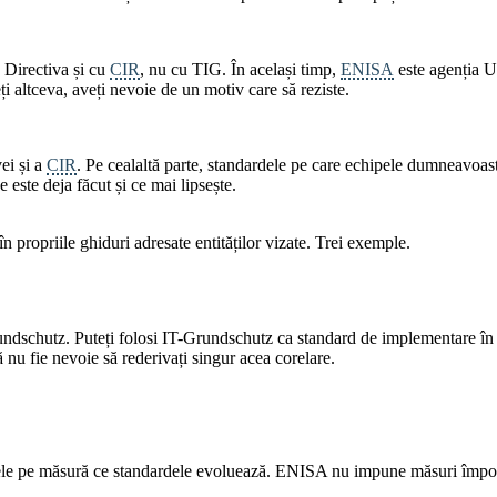
 Directiva și cu
CIR
, nu cu TIG. În același timp,
ENISA
este agenția UE
i altceva, aveți nevoie de un motiv care să reziste.
ei și a
CIR
. Pe cealaltă parte, standardele pe care echipele dumneavoast
ste deja făcut și ce mai lipsește.
n propriile ghiduri adresate entităților vizate. Trei exemple.
rundschutz. Puteți folosi IT-Grundschutz ca standard de implementare î
ă nu fie nevoie să rederivați singur acea corelare.
mbele pe măsură ce standardele evoluează. ENISA nu impune măsuri împotr