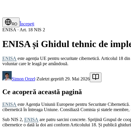
Începeți
RO
ENISA · Art. 18 NIS 2
ENISA și Ghidul tehnic de impl
ENISA
este agenția UE pentru securitate cibernetică. Articolul 18 din 
voluntar care le leagă pe amândouă.
Simon Orzel
·
Zuletzt geprüft 29. Mai 2026
Ce acoperă această pagină
ENISA
este Agenția Uniunii Europene pentru Securitate Cibernetică. A 
cibernetică în întreaga Uniune. Consiliază Comisia și statele membre, 
Sub NIS 2,
ENISA
are patru sarcini concrete. Sprijină Grupul de coop
cibernetice o dată la doi ani conform Articolului 18. Și publică ghidu