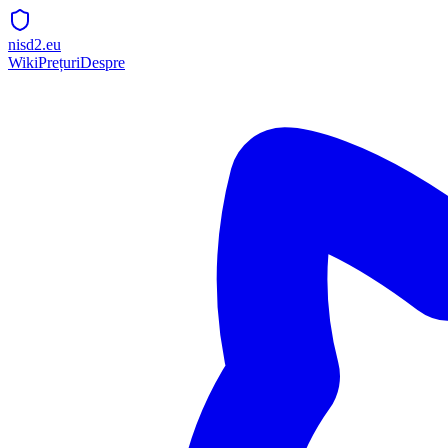
nisd2.eu
Wiki
Prețuri
Despre