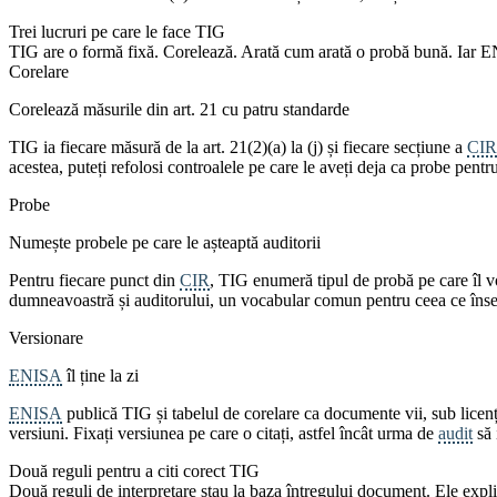
Trei lucruri pe care le face TIG
TIG are o formă fixă. Corelează. Arată cum arată o probă bună. Iar ENISA 
Corelare
Corelează măsurile din art. 21 cu patru standarde
TIG ia fiecare măsură de la art. 21(2)(a) la (j) și fiecare secțiune a
CIR
acestea, puteți refolosi controalele pe care le aveți deja ca probe pentr
Probe
Numește probele pe care le așteaptă auditorii
Pentru fiecare punct din
CIR
, TIG enumeră tipul de probă pe care îl vor
dumneavoastră și auditorului, un vocabular comun pentru ceea ce în
Versionare
ENISA
îl ține la zi
ENISA
publică TIG și tabelul de corelare ca documente vii, sub licenț
versiuni. Fixați versiunea pe care o citați, astfel încât urma de
audit
să 
Două reguli pentru a citi corect TIG
Două reguli de interpretare stau la baza întregului document. Ele explică