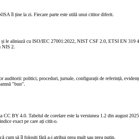
îl ține la zi. Fiecare parte este utilă unui cititor diferit.
și le aliniază cu ISO/IEC 27001:2022, NIST CSF 2.0, ETSI EN 319 40
u NIS 2.
 auditorii: politici, proceduri, jurnale, configurații de referință, eviden
seamnă "bun".
a CC BY 4.0. Tabelul de corelare este la versiunea 1.2 din august 2025. 
indice exact pe care ați citit-o.
 cum să îl folosiți fără a-i atribui prea mult sau prea puțin.