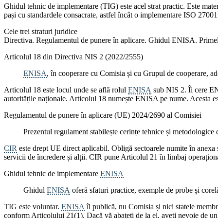
Ghidul tehnic de implementare (TIG) este acel strat practic. Este mater
pași cu standardele consacrate, astfel încât o implementare ISO 2700
Cele trei straturi juridice
Directiva. Regulamentul de punere în aplicare. Ghidul ENISA. Primele două
Articolul 18 din Directiva NIS 2 (2022/2555)
ENISA
, în cooperare cu Comisia și cu Grupul de cooperare, adopt
Articolul 18 este locul unde se află rolul
ENISA
sub NIS 2. Îi cere ENI
autoritățile naționale. Articolul 18 numește ENISA pe nume. Acesta est
Regulamentul de punere în aplicare (UE) 2024/2690 al Comisiei
Prezentul regulament stabilește cerințe tehnice și metodologice 
CIR
este drept UE direct aplicabil. Obligă sectoarele numite în anexa sa
servicii de încredere și alții. CIR pune Articolul 21 în limbaj operațion
Ghidul tehnic de implementare
ENISA
Ghidul
ENISA
oferă sfaturi practice, exemple de probe și corel
TIG este voluntar.
ENISA
îl publică, nu Comisia și nici statele membre
conform Articolului 21(1). Dacă vă abateți de la el, aveți nevoie de un