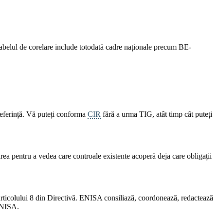
belul de corelare include totodată cadre naționale precum BE-
referință. Vă puteți conforma
CIR
fără a urma TIG, atât timp cât puteți
ea pentru a vedea care controale existente acoperă deja care obligații
rticolului 8 din Directivă. ENISA consiliază, coordonează, redactează
 ENISA.