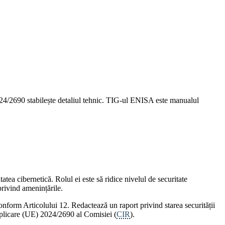
4/2690 stabilește detaliul tehnic. TIG-ul ENISA este manualul
ea cibernetică. Rolul ei este să ridice nivelul de securitate
privind amenințările.
nform Articolului 12. Redactează un raport privind starea securității
 aplicare (UE) 2024/2690 al Comisiei (
CIR
).