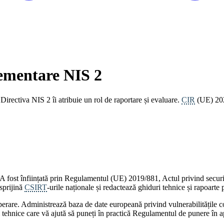
ementare NIS 2
Directiva NIS 2 îi atribuie un rol de raportare și evaluare.
CIR
(UE) 202
fost înființată prin Regulamentul (UE) 2019/881, Actul privind securitat
sprijină
CSIRT
-urile naționale și redactează ghiduri tehnice și rapoarte 
erare. Administrează baza de date europeană privind vulnerabilitățile co
ri tehnice care vă ajută să puneți în practică Regulamentul de punere în