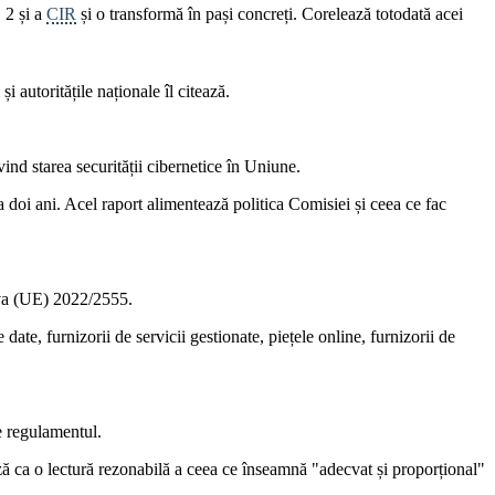
 2 și a
CIR
și o transformă în pași concreți. Corelează totodată acei
 autoritățile naționale îl citează.
ind starea securității cibernetice în Uniune.
a doi ani. Acel raport alimentează politica Comisiei și ceea ce fac
tiva (UE) 2022/2555.
ate, furnizorii de servicii gestionate, piețele online, furnizorii de
e regulamentul.
ează ca o lectură rezonabilă a ceea ce înseamnă "adecvat și proporțional"