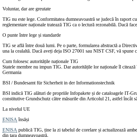
Voluntar, dar are greutate
TIG nu este lege. Conformitatea dumneavoastră se judecă în raport cu
reglementare naționale tratează TIG ca o lectură rezonabilă. Dacă faceț
O punte între lege și standarde
TIG se află între două lumi. Pe o parte, formularea abstractă a Directiv
una la cealaltă. Dacă aveți deja ISO 27001 sau NIST CSF, vă spune ce e
Cum folosesc autoritățile naționale TIG
Statele membre nu impun TIG. Dar autoritățile lor naționale îl citează î
Germania
BSI / Bundesamt für Sicherheit in der Informationstechnik
BSI indică TIG alături de propriile Infopakete și de cataloagele IT-G
constitutive Grundschutz către măsurile din Articolul 21, astfel încât s
La nivelul UE
ENISA
însăși
ENISA
publică TIG, ține la zi tabelul de corelare și actualizează a
din țara dumneavoastră.