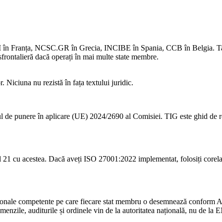
SSI în Franța, NCSC.GR în Grecia, INCIBE în Spania, CCB în Belgia. Ta
rontalieră dacă operați în mai multe state membre.
 Niciuna nu rezistă în fața textului juridic.
l de punere în aplicare (UE) 2024/2690 al Comisiei. TIG este ghid de 
l 21 cu acestea. Dacă aveți ISO 27001:2022 implementat, folosiți corelar
aționale competente pe care fiecare stat membru o desemnează conform A
Amenzile, auditurile și ordinele vin de la autoritatea națională, nu de la