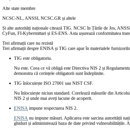
Alte state membre
NCSC-NL, ANSSI, NCSC.GR și altele
Și alte autorități naționale citează TIG. NCSC în Țările de Jos, AN
CyFun, FI-Kybermittari și ES-ENS. Asta ușurează conformitatea transf
Trei afirmații care nu rezistă
Trei afirmații despre ENISA și TIG care apar în materialele furnizorilor.
TIG este obligatoriu.
Nu este. Ceea ce vă obligă este Directiva NIS 2 și Regulamentu
demonstra că cerințele obligatorii sunt îndeplinite.
TIG înlocuiește ISO 27001 sau NIST CSF.
Nu înlocuiește niciun standard. Corelează măsurile din Articolu
NIS 2 și unde mai aveți lacune de acoperit.
ENISA
impune respectarea NIS 2.
ENISA
nu impune măsuri. Aplicarea este sarcina autorității n
ghiduri și administrează baza de date privind vulnerabilitățile. 