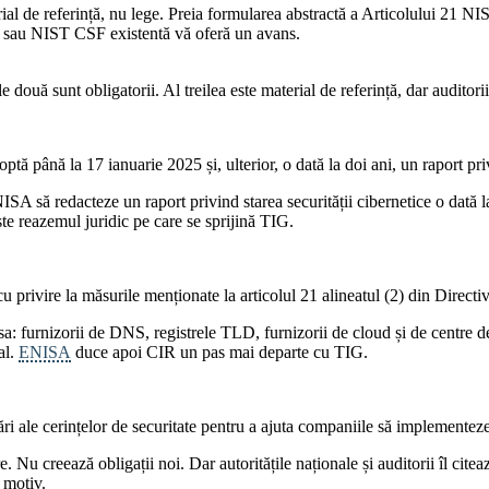
ial de referință, nu lege. Preia formularea abstractă a Articolului 21 NIS
1 sau NIST CSF existentă vă oferă un avans.
 sunt obligatorii. Al treilea este material de referință, dar auditorii și
ă până la 17 ianuarie 2025 și, ulterior, o dată la doi ani, un raport priv
SA să redacteze un raport privind starea securității cibernetice o dată l
e reazemul juridic pe care se sprijină TIG.
cu privire la măsurile menționate la articolul 21 alineatul (2) din Direc
: furnizorii de DNS, registrele TLD, furnizorii de cloud și de centre de d
al.
ENISA
duce apoi CIR un pas mai departe cu TIG.
ări ale cerințelor de securitate pentru a ajuta companiile să implementez
. Nu creează obligații noi. Dar autoritățile naționale și auditorii îl cit
 motiv.