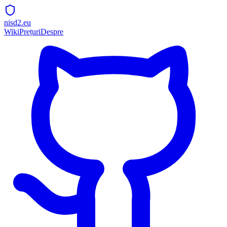
nisd2.eu
Wiki
Prețuri
Despre