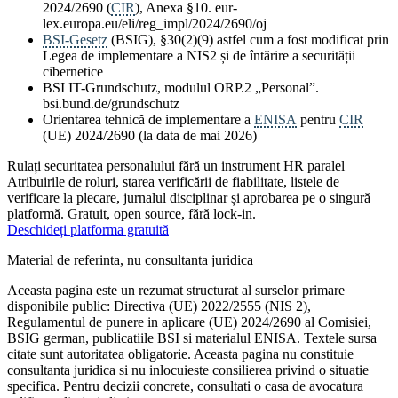
2024/2690 (
CIR
), Anexa §10. eur-
lex.europa.eu/eli/reg_impl/2024/2690/oj
BSI-Gesetz
(BSIG), §30(2)(9) astfel cum a fost modificat prin
Legea de implementare a NIS2 și de întărire a securității
cibernetice
BSI IT-Grundschutz, modulul ORP.2 „Personal”.
bsi.bund.de/grundschutz
Orientarea tehnică de implementare a
ENISA
pentru
CIR
(UE) 2024/2690 (la data de mai 2026)
Rulați securitatea personalului fără un instrument HR paralel
Atribuirile de roluri, starea verificării de fiabilitate, listele de
verificare la plecare, jurnalul disciplinar și aprobarea pe o singură
platformă. Gratuit, open source, fără lock-in.
Deschideți platforma gratuită
Material de referinta, nu consultanta juridica
Aceasta pagina este un rezumat structurat al surselor primare
disponibile public: Directiva (UE) 2022/2555 (NIS 2),
Regulamentul de punere in aplicare (UE) 2024/2690 al Comisiei,
BSIG german, publicatiile BSI si materialul ENISA. Textele sursa
citate sunt autoritatea obligatorie. Aceasta pagina nu constituie
consultanta juridica si nu inlocuieste consilierea privind o situatie
specifica. Pentru decizii concrete, consultati o casa de avocatura