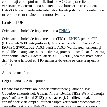
coordonați cu dreptul muncii: limitele AGG asupra criteriilor de
verificare, codeterminarea comitetului de întreprindere conform
BetrVG la verificările antecedentelor. Faceți politica cu comitetul de
întreprindere în încăpere, nu împotriva lui.
La nivelul UE
Orientarea tehnică de implementare a
ENISA
Orientarea tehnică de implementare (TIG) a
ENISA
pentru
CIR
(UE) 2024/2690 cartografiază §10 pe controalele din Anexa A la
ISO/IEC 27001:2022, A.6.1 până la A.6.6 (verificarea, termenii și
condițiile de angajare, conștientizarea, procesul disciplinar, încetarea,
confidențialitatea). Dacă rulați deja ISO 27001, cea mai mare parte
din §10 este la locul ei. TIG numește dovezile pe care le așteaptă
auditorii.
Alte state membre
Legi naționale de transpunere
Fiecare stat membru are propria transpunere (Țările de Jos:
Cyberbeveiligingswet, Austria: NISG, Belgia: NIS2-Wet). Obligația
prevăzută la Articolul 21(2)(i) este aceeași. Ce diferă local:
constrângerile de drept al muncii asupra verificării antecedentelor,
care reflectă AGG și BetrVG din Germania ca formă, dacă nu și în