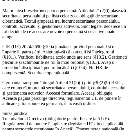
Majoritatea breșelor încep cu o persoană. Articolul 21(2)(i) plasează
securitatea personalului pe lista celor zece obligații de securitate
cibernetică. Textul grupează trei lucruri: securitatea personalului,
controlul accesului și gestionarea activelor. Sunt legate, deoarece un
rol decide de ce acces are nevoie o persoană și ce active poate
atinge.
CIR
(UE) 2024/2690 §10 ia jumătatea privind personalul și o
împarte în patru părți. Asigurați-vă că oamenii își înțeleg rolul
(§10.1). Verificați fiabilitatea acolo unde are sens (§10.2). Gestionați
plecările și schimbările de rol în mod ordonat (§10.3). Aveți o
procedură disciplinară pentru încălcări (§10.4). Nu HR de
complezență. Securitate operațională.
Germania transpune întregul Articol 21(2)(i) prin §30(2)(9)
BSIG
,
care enumeră împreună securitatea personalului, controlul accesului
și gestionarea activelor. Aceeași formulare. Aceeași obligație.
Această pagină parcurge directiva, regulamentul UE de punere în
aplicare și transpunerea germană, în această ordine.
Sursa juridică
Trei niveluri. Directiva (obligatorie pentru fiecare țară UE).
Regulamentul de punere în aplicare (legislație UE direct aplicabilă
pentru sectoarele menționate în Anexă). Transpunerea națională (în