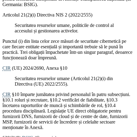
Germania: BSIG).
Articolul 21(2)(i) Directiva NIS 2 (2022/2555)
Securitatea resurselor umane, politicile de control al
accesului și gestionarea activelor.
Punctul (i) din lista celor zece măsuri de securitate cibernetică pe
care fiecare entitate esențială și importantă trebuie să le pună în
practică. Trei obligații împachetate într-un singur paragraf, deoarece
funcționează doar împreună.
CIR
(UE) 2024/2690, Anexa §10
Securitatea resurselor umane (Articolul 21(2)(i) din
Directiva (UE) 2022/2555).
CIR
§10 împarte jumătatea privind personalul în patru subsecțiuni.
§10.1 roluri și recrutare, §10.2 verificări de fiabilitate, §10.3
încetarea raporturilor de muncă și schimbările de rol, §10.4
procedura disciplinară. Legislație UE direct obligatorie pentru
furnizorii DNS, furnizorii de cloud și de centre de date, furnizorii
MSP, furnizorii de servicii de încredere și celelalte sectoare
menționate în Anexă.