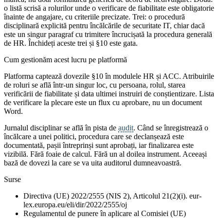
o listă scrisă a rolurilor unde o verificare de fiabilitate este obligatorie
înainte de angajare, cu criteriile precizate. Trei: o procedură
disciplinară explicită pentru încălcările de securitate IT, chiar dacă
este un singur paragraf cu trimitere încrucișată la procedura generală
de HR. Închideți aceste trei și §10 este gata.
Cum gestionăm acest lucru pe platformă
Platforma captează dovezile §10 în modulele HR și ACC. Atribuirile
de roluri se află într-un singur loc, cu persoana, rolul, starea
verificării de fiabilitate și data ultimei instruiri de conștientizare. Lista
de verificare la plecare este un flux cu aprobare, nu un document
Word.
Jurnalul disciplinar se află în pista de
audit
. Când se înregistrează o
încălcare a unei politici, procedura care se declanșează este
documentată, pașii întreprinși sunt aprobați, iar finalizarea este
vizibilă. Fără foaie de calcul. Fără un al doilea instrument. Aceeași
bază de dovezi la care se va uita auditorul dumneavoastră.
Surse
Directiva (UE) 2022/2555 (NIS 2), Articolul 21(2)(i). eur-
lex.europa.eu/eli/dir/2022/2555/oj
Regulamentul de punere în aplicare al Comisiei (UE)