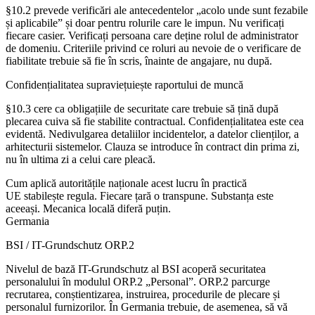
§10.2 prevede verificări ale antecedentelor „acolo unde sunt fezabile
și aplicabile” și doar pentru rolurile care le impun. Nu verificați
fiecare casier. Verificați persoana care deține rolul de administrator
de domeniu. Criteriile privind ce roluri au nevoie de o verificare de
fiabilitate trebuie să fie în scris, înainte de angajare, nu după.
Confidențialitatea supraviețuiește raportului de muncă
§10.3 cere ca obligațiile de securitate care trebuie să țină după
plecarea cuiva să fie stabilite contractual. Confidențialitatea este cea
evidentă. Nedivulgarea detaliilor incidentelor, a datelor clienților, a
arhitecturii sistemelor. Clauza se introduce în contract din prima zi,
nu în ultima zi a celui care pleacă.
Cum aplică autoritățile naționale acest lucru în practică
UE stabilește regula. Fiecare țară o transpune. Substanța este
aceeași. Mecanica locală diferă puțin.
Germania
BSI / IT-Grundschutz ORP.2
Nivelul de bază IT-Grundschutz al BSI acoperă securitatea
personalului în modulul ORP.2 „Personal”. ORP.2 parcurge
recrutarea, conștientizarea, instruirea, procedurile de plecare și
personalul furnizorilor. În Germania trebuie, de asemenea, să vă