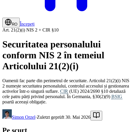
Începeți
RO
Art. 21(2)(i) NIS 2 + CIR §10
Securitatea personalului
conform NIS 2 în temeiul
Articolului 21(2)(i)
Oamenii fac parte din perimetrul de securitate. Articolul 21(2)(i) NIS
2 numește securitatea personalului, controlul accesului și gestionarea
activelor într-o singură suflare.
CIR
(UE) 2024/2690 §10 detaliază
cele patru părți privind personalul. În Germania, §30(2)(9)
BSIG
poartă aceeași obligație.
Simon Orzel
·
Zuletzt geprüft 30. Mai 2026
Pe scurt