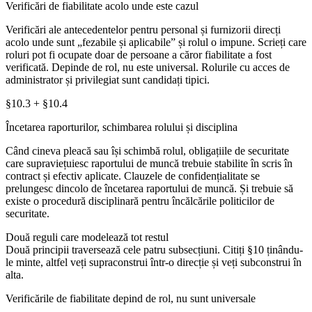
Verificări de fiabilitate acolo unde este cazul
Verificări ale antecedentelor pentru personal și furnizorii direcți
acolo unde sunt „fezabile și aplicabile” și rolul o impune. Scrieți care
roluri pot fi ocupate doar de persoane a căror fiabilitate a fost
verificată. Depinde de rol, nu este universal. Rolurile cu acces de
administrator și privilegiat sunt candidați tipici.
§10.3 + §10.4
Încetarea raporturilor, schimbarea rolului și disciplina
Când cineva pleacă sau își schimbă rolul, obligațiile de securitate
care supraviețuiesc raportului de muncă trebuie stabilite în scris în
contract și efectiv aplicate. Clauzele de confidențialitate se
prelungesc dincolo de încetarea raportului de muncă. Și trebuie să
existe o procedură disciplinară pentru încălcările politicilor de
securitate.
Două reguli care modelează tot restul
Două principii traversează cele patru subsecțiuni. Citiți §10 ținându-
le minte, altfel veți supraconstrui într-o direcție și veți subconstrui în
alta.
Verificările de fiabilitate depind de rol, nu sunt universale