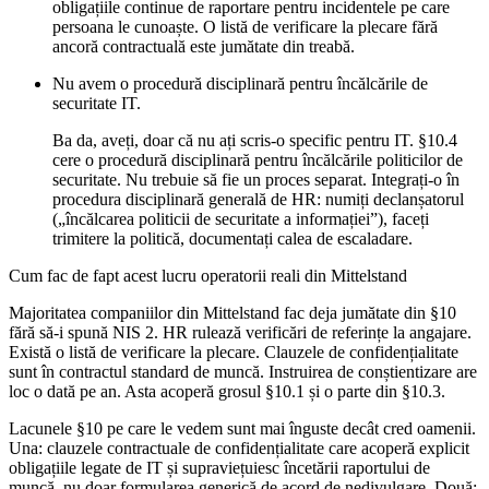
obligațiile continue de raportare pentru incidentele pe care
persoana le cunoaște. O listă de verificare la plecare fără
ancoră contractuală este jumătate din treabă.
Nu avem o procedură disciplinară pentru încălcările de
securitate IT.
Ba da, aveți, doar că nu ați scris-o specific pentru IT. §10.4
cere o procedură disciplinară pentru încălcările politicilor de
securitate. Nu trebuie să fie un proces separat. Integrați-o în
procedura disciplinară generală de HR: numiți declanșatorul
(„încălcarea politicii de securitate a informației”), faceți
trimitere la politică, documentați calea de escaladare.
Cum fac de fapt acest lucru operatorii reali din Mittelstand
Majoritatea companiilor din Mittelstand fac deja jumătate din §10
fără să-i spună NIS 2. HR rulează verificări de referințe la angajare.
Există o listă de verificare la plecare. Clauzele de confidențialitate
sunt în contractul standard de muncă. Instruirea de conștientizare are
loc o dată pe an. Asta acoperă grosul §10.1 și o parte din §10.3.
Lacunele §10 pe care le vedem sunt mai înguste decât cred oamenii.
Una: clauzele contractuale de confidențialitate care acoperă explicit
obligațiile legate de IT și supraviețuiesc încetării raportului de
muncă, nu doar formularea generică de acord de nedivulgare. Două: