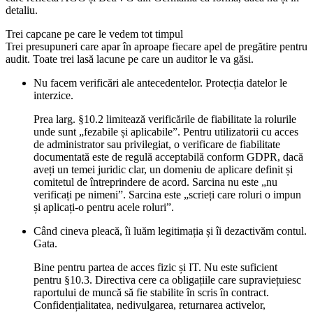
detaliu.
Trei capcane pe care le vedem tot timpul
Trei presupuneri care apar în aproape fiecare apel de pregătire pentru
audit. Toate trei lasă lacune pe care un auditor le va găsi.
Nu facem verificări ale antecedentelor. Protecția datelor le
interzice.
Prea larg. §10.2 limitează verificările de fiabilitate la rolurile
unde sunt „fezabile și aplicabile”. Pentru utilizatorii cu acces
de administrator sau privilegiat, o verificare de fiabilitate
documentată este de regulă acceptabilă conform GDPR, dacă
aveți un temei juridic clar, un domeniu de aplicare definit și
comitetul de întreprindere de acord. Sarcina nu este „nu
verificați pe nimeni”. Sarcina este „scrieți care roluri o impun
și aplicați-o pentru acele roluri”.
Când cineva pleacă, îi luăm legitimația și îi dezactivăm contul.
Gata.
Bine pentru partea de acces fizic și IT. Nu este suficient
pentru §10.3. Directiva cere ca obligațiile care supraviețuiesc
raportului de muncă să fie stabilite în scris în contract.
Confidențialitatea, nedivulgarea, returnarea activelor,