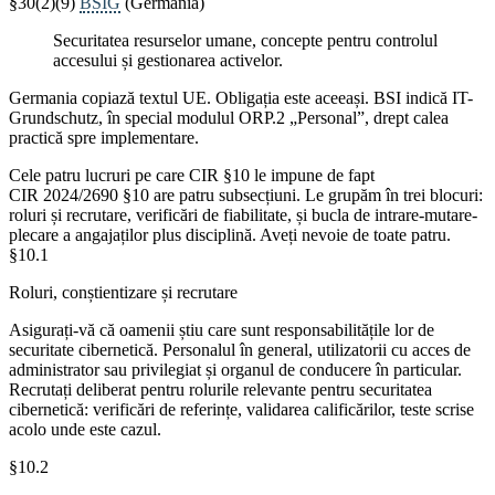
§30(2)(9)
BSIG
(Germania)
Securitatea resurselor umane, concepte pentru controlul
accesului și gestionarea activelor.
Germania copiază textul UE. Obligația este aceeași. BSI indică IT-
Grundschutz, în special modulul ORP.2 „Personal”, drept calea
practică spre implementare.
Cele patru lucruri pe care CIR §10 le impune de fapt
CIR 2024/2690 §10 are patru subsecțiuni. Le grupăm în trei blocuri:
roluri și recrutare, verificări de fiabilitate, și bucla de intrare-mutare-
plecare a angajaților plus disciplină. Aveți nevoie de toate patru.
§10.1
Roluri, conștientizare și recrutare
Asigurați-vă că oamenii știu care sunt responsabilitățile lor de
securitate cibernetică. Personalul în general, utilizatorii cu acces de
administrator sau privilegiat și organul de conducere în particular.
Recrutați deliberat pentru rolurile relevante pentru securitatea
cibernetică: verificări de referințe, validarea calificărilor, teste scrise
acolo unde este cazul.
§10.2