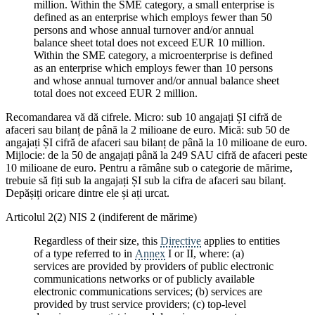
million. Within the SME category, a small enterprise is
defined as an enterprise which employs fewer than 50
persons and whose annual turnover and/or annual
balance sheet total does not exceed EUR 10 million.
Within the SME category, a microenterprise is defined
as an enterprise which employs fewer than 10 persons
and whose annual turnover and/or annual balance sheet
total does not exceed EUR 2 million.
Recomandarea vă dă cifrele. Micro: sub 10 angajați ȘI cifră de
afaceri sau bilanț de până la 2 milioane de euro. Mică: sub 50 de
angajați ȘI cifră de afaceri sau bilanț de până la 10 milioane de euro.
Mijlocie: de la 50 de angajați până la 249 SAU cifră de afaceri peste
10 milioane de euro. Pentru a rămâne sub o categorie de mărime,
trebuie să fiți sub la angajați ȘI sub la cifra de afaceri sau bilanț.
Depășiți oricare dintre ele și ați urcat.
Articolul 2(2) NIS 2 (indiferent de mărime)
Regardless of their size, this
Directive
applies to entities
of a type referred to in
Annex
I or II, where: (a)
services are provided by providers of public electronic
communications networks or of publicly available
electronic communications services; (b) services are
provided by trust service providers; (c) top-level