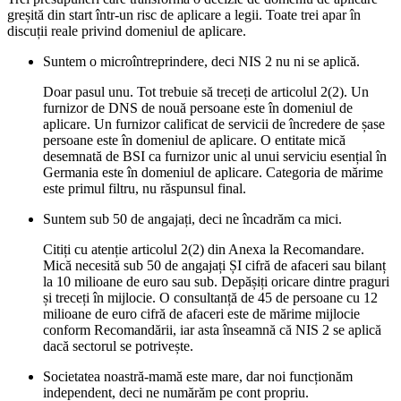
greșită din start într-un risc de aplicare a legii. Toate trei apar în
discuții reale privind domeniul de aplicare.
Suntem o microîntreprindere, deci NIS 2 nu ni se aplică.
Doar pasul unu. Tot trebuie să treceți de articolul 2(2). Un
furnizor de DNS de nouă persoane este în domeniul de
aplicare. Un furnizor calificat de servicii de încredere de șase
persoane este în domeniul de aplicare. O entitate mică
desemnată de BSI ca furnizor unic al unui serviciu esențial în
Germania este în domeniul de aplicare. Categoria de mărime
este primul filtru, nu răspunsul final.
Suntem sub 50 de angajați, deci ne încadrăm ca mici.
Citiți cu atenție articolul 2(2) din Anexa la Recomandare.
Mică necesită sub 50 de angajați ȘI cifră de afaceri sau bilanț
la 10 milioane de euro sau sub. Depășiți oricare dintre praguri
și treceți în mijlocie. O consultanță de 45 de persoane cu 12
milioane de euro cifră de afaceri este de mărime mijlocie
conform Recomandării, iar asta înseamnă că NIS 2 se aplică
dacă sectorul se potrivește.
Societatea noastră-mamă este mare, dar noi funcționăm
independent, deci ne numărăm pe cont propriu.