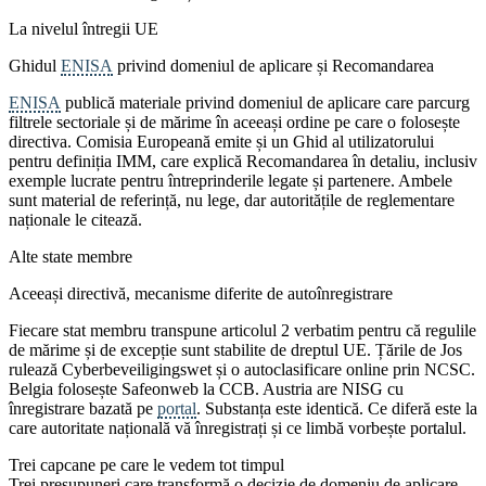
La nivelul întregii UE
Ghidul
ENISA
privind domeniul de aplicare și Recomandarea
ENISA
publică materiale privind domeniul de aplicare care parcurg
filtrele sectoriale și de mărime în aceeași ordine pe care o folosește
directiva. Comisia Europeană emite și un Ghid al utilizatorului
pentru definiția IMM, care explică Recomandarea în detaliu, inclusiv
exemple lucrate pentru întreprinderile legate și partenere. Ambele
sunt material de referință, nu lege, dar autoritățile de reglementare
naționale le citează.
Alte state membre
Aceeași directivă, mecanisme diferite de autoînregistrare
Fiecare stat membru transpune articolul 2 verbatim pentru că regulile
de mărime și de excepție sunt stabilite de dreptul UE. Țările de Jos
rulează Cyberbeveiligingswet și o autoclasificare online prin NCSC.
Belgia folosește Safeonweb la CCB. Austria are NISG cu
înregistrare bazată pe
portal
. Substanța este identică. Ce diferă este la
care autoritate națională vă înregistrați și ce limbă vorbește portalul.
Trei capcane pe care le vedem tot timpul
Trei presupuneri care transformă o decizie de domeniu de aplicare