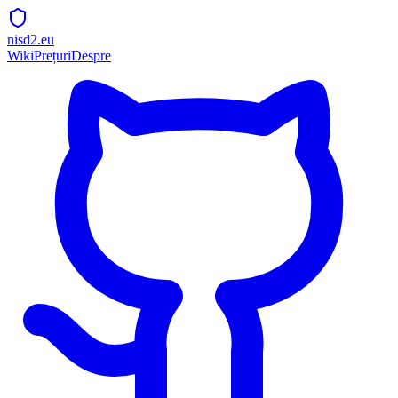
nisd2.eu
Wiki
Prețuri
Despre