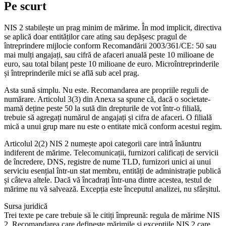
Pe scurt
NIS 2 stabilește un prag minim de mărime. În mod implicit, directiva
se aplică doar entităților care ating sau depășesc pragul de
întreprindere mijlocie conform Recomandării 2003/361/CE: 50 sau
mai mulți angajați, sau cifră de afaceri anuală peste 10 milioane de
euro, sau total bilanț peste 10 milioane de euro. Microîntreprinderile
și întreprinderile mici se află sub acel prag.
Asta sună simplu. Nu este. Recomandarea are propriile reguli de
numărare. Articolul 3(3) din Anexa sa spune că, dacă o societate-
mamă deține peste 50 la sută din drepturile de vot într-o filială,
trebuie să agregați numărul de angajați și cifra de afaceri. O filială
mică a unui grup mare nu este o entitate mică conform acestui regim.
Articolul 2(2) NIS 2 numește apoi categorii care intră înăuntru
indiferent de mărime. Telecomunicații, furnizori calificați de servicii
de încredere, DNS, registre de nume TLD, furnizori unici ai unui
serviciu esențial într-un stat membru, entități de administrație publică
și câteva altele. Dacă vă încadrați într-una dintre acestea, testul de
mărime nu vă salvează. Excepția este începutul analizei, nu sfârșitul.
Sursa juridică
Trei texte pe care trebuie să le citiți împreună: regula de mărime NIS
2, Recomandarea care definește mărimile și excepțiile NIS 2 care