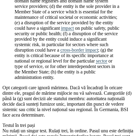
domain name registries and domain name system
service providers; (d) the entity is the sole provider in a
Member State of a service which is essential for the
maintenance of critical societal or economic activities;
(e) a disruption of the service provided by the entity
could have a significant
impact
on public safety, public
security or public health; (f) a disruption of the service
provided by the entity could induce a significant
systemic risk, in particular for sectors where such
disruption could have a
cross-border impact
; (g) the
entity is critical because of its specific importance at
national or regional level for the particular
sector
or
type of service, or for other interdependent sectors in
the Member State; (h) the entity is a public
administration entity.
Opt categorii care ignoră mărimea. Dacă vă încadrați în oricare
dintre ele, pragul de mărime mijlocie nu vă salvează. Categoriile (d)
până la (g) sunt decizii ale statului membru: autoritatea națională
decide dacă sunteți furnizor unic, important din punct de vedere
sistemic sau critic la nivel național sau regional. În Germania, BSI
face acea determinare.
Testul în trei pași
Nu rulați un singur test. Rulați trei, în ordine. Pasul unu este definiția