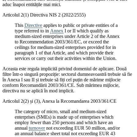
aduc înapoi entitățile mai mici.
Articolul 2(1) Directiva NIS 2 (2022/2555)
This
Directive
applies to public or private entities of a
type referred to in
Annex
I or II which qualify as
medium-sized enterprises under Article 2 of the Annex
to Recommendation 2003/361/EC, or exceed the
ceilings for medium-sized enterprises provided for in
paragraph 1 of that Article, and which provide their
services or carry out their activities within the Union.
Aceasta este regula implicită privind domeniul de aplicare. Două
filtre într-o singură propoziție: sectorul dumneavoastră trebuie să fie
în Anexa I sau II și trebuie să fiți cel puțin de mărime mijlocie
conform Recomandării 2003/361/CE. Sub mărimea mijlocie,
directiva nu se aplică în mod implicit.
Articolul 2(2) și (3), Anexa la Recomandarea 2003/361/CE
The category of micro, small and medium-sized
enterprises (SMEs) is made up of enterprises which
employ fewer than 250 persons and which have an
annual
turnover
not exceeding EUR 50 million, and/or
an annual balance sheet total not exceeding EUR 43