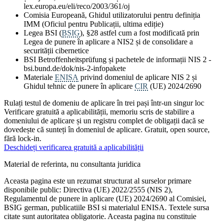
lex.europa.eu/eli/reco/2003/361/oj
Comisia Europeană, Ghidul utilizatorului pentru definiția
IMM (Oficiul pentru Publicații, ultima ediție)
Legea BSI (
BSIG
), §28 astfel cum a fost modificată prin
Legea de punere în aplicare a NIS2 și de consolidare a
securității cibernetice
BSI Betroffenheitsprüfung și pachetele de informații NIS 2 -
bsi.bund.de/dok/nis-2-infopakete
Materiale
ENISA
privind domeniul de aplicare NIS 2 și
Ghidul tehnic de punere în aplicare
CIR
(UE) 2024/2690
Rulați testul de domeniu de aplicare în trei pași într-un singur loc
Verificare gratuită a aplicabilității, memoriu scris de stabilire a
domeniului de aplicare și un registru complet de obligații dacă se
dovedește că sunteți în domeniul de aplicare. Gratuit, open source,
fără lock-in.
Deschideți verificarea gratuită a aplicabilității
Material de referinta, nu consultanta juridica
Aceasta pagina este un rezumat structurat al surselor primare
disponibile public: Directiva (UE) 2022/2555 (NIS 2),
Regulamentul de punere in aplicare (UE) 2024/2690 al Comisiei,
BSIG german, publicatiile BSI si materialul ENISA. Textele sursa
citate sunt autoritatea obligatorie. Aceasta pagina nu constituie