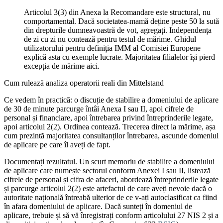
Articolul 3(3) din Anexa la Recomandare este structural, nu
comportamental. Dacă societatea-mamă deține peste 50 la sută
din drepturile dumneavoastră de vot, agregați. Independența
de zi cu zi nu contează pentru testul de mărime. Ghidul
utilizatorului pentru definiția IMM al Comisiei Europene
explică asta cu exemple lucrate. Majoritatea filialelor își pierd
excepția de mărime aici.
Cum rulează analiza operatorii reali din Mittelstand
Ce vedem în practică: o discuție de stabilire a domeniului de aplicare
de 30 de minute parcurge întâi Anexa I sau II, apoi cifrele de
personal și financiare, apoi întrebarea privind întreprinderile legate,
apoi articolul 2(2). Ordinea contează. Trecerea direct la mărime, așa
cum prezintă majoritatea consultanților întrebarea, ascunde domeniul
de aplicare pe care îl aveți de fapt.
Documentați rezultatul. Un scurt memoriu de stabilire a domeniului
de aplicare care numește sectorul conform Anexei I sau II, listează
cifrele de personal și cifra de afaceri, abordează întreprinderile legate
și parcurge articolul 2(2) este artefactul de care aveți nevoie dacă o
autoritate națională întreabă ulterior de ce v-ați autoclasificat ca fiind
în afara domeniului de aplicare. Dacă sunteți în domeniul de
aplicare, trebuie și să vă înregistrați conform articolului 27 NIS 2 și a