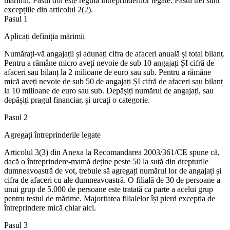
mărimii. Pasul doi este regula întreprinderilor legate. Pasul trei sunt
excepțiile din articolul 2(2).
Pasul 1
Aplicați definiția mărimii
Numărați-vă angajații și adunați cifra de afaceri anuală și total bilanț.
Pentru a rămâne micro aveți nevoie de sub 10 angajați ȘI cifră de
afaceri sau bilanț la 2 milioane de euro sau sub. Pentru a rămâne
mică aveți nevoie de sub 50 de angajați ȘI cifră de afaceri sau bilanț
la 10 milioane de euro sau sub. Depășiți numărul de angajați, sau
depășiți pragul financiar, și urcați o categorie.
Pasul 2
Agregați întreprinderile legate
Articolul 3(3) din Anexa la Recomandarea 2003/361/CE spune că,
dacă o întreprindere-mamă deține peste 50 la sută din drepturile
dumneavoastră de vot, trebuie să agregați numărul lor de angajați și
cifra de afaceri cu ale dumneavoastră. O filială de 30 de persoane a
unui grup de 5.000 de persoane este tratată ca parte a acelui grup
pentru testul de mărime. Majoritatea filialelor își pierd excepția de
întreprindere mică chiar aici.
Pasul 3