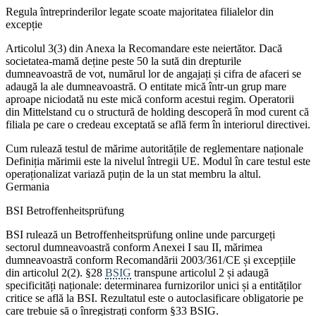
Regula întreprinderilor legate scoate majoritatea filialelor din
excepție
Articolul 3(3) din Anexa la Recomandare este neiertător. Dacă
societatea-mamă deține peste 50 la sută din drepturile
dumneavoastră de vot, numărul lor de angajați și cifra de afaceri se
adaugă la ale dumneavoastră. O entitate mică într-un grup mare
aproape niciodată nu este mică conform acestui regim. Operatorii
din Mittelstand cu o structură de holding descoperă în mod curent că
filiala pe care o credeau exceptată se află ferm în interiorul directivei.
Cum rulează testul de mărime autoritățile de reglementare naționale
Definiția mărimii este la nivelul întregii UE. Modul în care testul este
operaționalizat variază puțin de la un stat membru la altul.
Germania
BSI Betroffenheitsprüfung
BSI rulează un Betroffenheitsprüfung online unde parcurgeți
sectorul dumneavoastră conform Anexei I sau II, mărimea
dumneavoastră conform Recomandării 2003/361/CE și excepțiile
din articolul 2(2). §28
BSIG
transpune articolul 2 și adaugă
specificități naționale: determinarea furnizorilor unici și a entităților
critice se află la BSI. Rezultatul este o autoclasificare obligatorie pe
care trebuie să o înregistrați conform §33 BSIG.