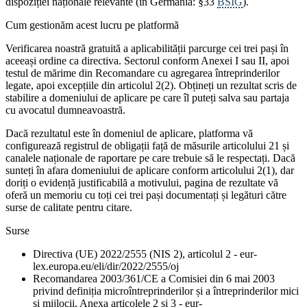
dispoziției naționale relevante (în Germania: §33
BSIG
).
Cum gestionăm acest lucru pe platformă
Verificarea noastră gratuită a aplicabilității parcurge cei trei pași în
aceeași ordine ca directiva. Sectorul conform Anexei I sau II, apoi
testul de mărime din Recomandare cu agregarea întreprinderilor
legate, apoi excepțiile din articolul 2(2). Obțineți un rezultat scris de
stabilire a domeniului de aplicare pe care îl puteți salva sau partaja
cu avocatul dumneavoastră.
Dacă rezultatul este în domeniul de aplicare, platforma vă
configurează registrul de obligații față de măsurile articolului 21 și
canalele naționale de raportare pe care trebuie să le respectați. Dacă
sunteți în afara domeniului de aplicare conform articolului 2(1), dar
doriți o evidență justificabilă a motivului, pagina de rezultate vă
oferă un memoriu cu toți cei trei pași documentați și legături către
surse de calitate pentru citare.
Surse
Directiva (UE) 2022/2555 (NIS 2), articolul 2 - eur-
lex.europa.eu/eli/dir/2022/2555/oj
Recomandarea 2003/361/CE a Comisiei din 6 mai 2003
privind definiția microîntreprinderilor și a întreprinderilor mici
și mijlocii, Anexa articolele 2 și 3 - eur-