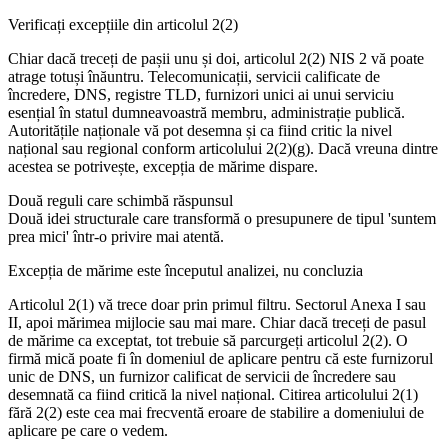
Verificați excepțiile din articolul 2(2)
Chiar dacă treceți de pașii unu și doi, articolul 2(2) NIS 2 vă poate
atrage totuși înăuntru. Telecomunicații, servicii calificate de
încredere, DNS, registre TLD, furnizori unici ai unui serviciu
esențial în statul dumneavoastră membru, administrație publică.
Autoritățile naționale vă pot desemna și ca fiind critic la nivel
național sau regional conform articolului 2(2)(g). Dacă vreuna dintre
acestea se potrivește, excepția de mărime dispare.
Două reguli care schimbă răspunsul
Două idei structurale care transformă o presupunere de tipul 'suntem
prea mici' într-o privire mai atentă.
Excepția de mărime este începutul analizei, nu concluzia
Articolul 2(1) vă trece doar prin primul filtru. Sectorul Anexa I sau
II, apoi mărimea mijlocie sau mai mare. Chiar dacă treceți de pasul
de mărime ca exceptat, tot trebuie să parcurgeți articolul 2(2). O
firmă mică poate fi în domeniul de aplicare pentru că este furnizorul
unic de DNS, un furnizor calificat de servicii de încredere sau
desemnată ca fiind critică la nivel național. Citirea articolului 2(1)
fără 2(2) este cea mai frecventă eroare de stabilire a domeniului de
aplicare pe care o vedem.