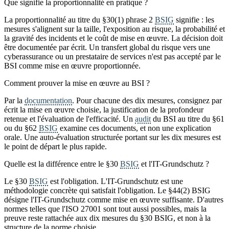
Que signifie la proportionnalité en pratique ?
La proportionnalité au titre du §30(1) phrase 2
BSIG
signifie : les
mesures s'alignent sur la taille, l'exposition au risque, la probabilité et
la gravité des incidents et le coût de mise en œuvre. La décision doit
être documentée par écrit. Un transfert global du risque vers une
cyberassurance ou un prestataire de services n'est pas accepté par le
BSI comme mise en œuvre proportionnée.
Comment prouver la mise en œuvre au BSI ?
Par la
documentation
. Pour chacune des dix mesures, consignez par
écrit la mise en œuvre choisie, la justification de la profondeur
retenue et l'évaluation de l'efficacité. Un
audit
du BSI au titre du §61
ou du §62
BSIG
examine ces documents, et non une explication
orale. Une auto-évaluation structurée portant sur les dix mesures est
le point de départ le plus rapide.
Quelle est la différence entre le §30
BSIG
et l'IT-Grundschutz ?
Le §30
BSIG
est l'obligation. L'IT-Grundschutz est une
méthodologie concrète qui satisfait l'obligation. Le §44(2) BSIG
désigne l'IT-Grundschutz comme mise en œuvre suffisante. D'autres
normes telles que l'ISO 27001 sont tout aussi possibles, mais la
preuve reste rattachée aux dix mesures du §30 BSIG, et non à la
structure de la norme choisie.