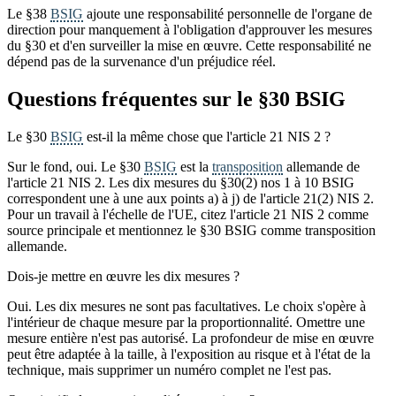
Le §38
BSIG
ajoute une responsabilité personnelle de l'organe de
direction pour manquement à l'obligation d'approuver les mesures
du §30 et d'en surveiller la mise en œuvre. Cette responsabilité ne
dépend pas de la survenance d'un préjudice réel.
Questions fréquentes sur le §30 BSIG
Le §30
BSIG
est-il la même chose que l'article 21 NIS 2 ?
Sur le fond, oui. Le §30
BSIG
est la
transposition
allemande de
l'article 21 NIS 2. Les dix mesures du §30(2) nos 1 à 10 BSIG
correspondent une à une aux points a) à j) de l'article 21(2) NIS 2.
Pour un travail à l'échelle de l'UE, citez l'article 21 NIS 2 comme
source principale et mentionnez le §30 BSIG comme transposition
allemande.
Dois-je mettre en œuvre les dix mesures ?
Oui. Les dix mesures ne sont pas facultatives. Le choix s'opère à
l'intérieur de chaque mesure par la proportionnalité. Omettre une
mesure entière n'est pas autorisé. La profondeur de mise en œuvre
peut être adaptée à la taille, à l'exposition au risque et à l'état de la
technique, mais supprimer un numéro complet ne l'est pas.