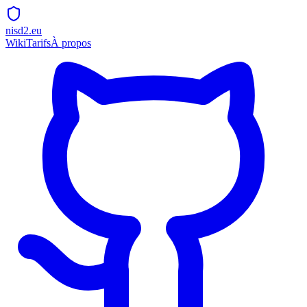
nisd2.eu
Wiki
Tarifs
À propos