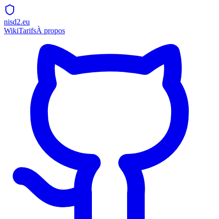
nisd2.eu
Wiki
Tarifs
À propos