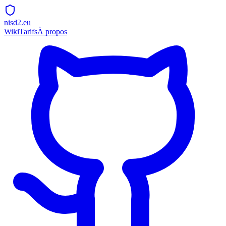
nisd2.eu
Wiki
Tarifs
À propos