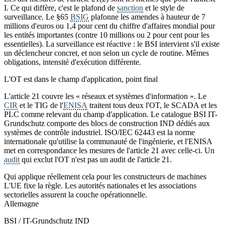
I. Ce qui diffère, c'est le plafond de
sanction
et le style de
surveillance. Le §65
BSIG
plafonne les amendes à hauteur de 7
millions d'euros ou 1,4 pour cent du chiffre d'affaires mondial pour
les entités importantes (contre 10 millions ou 2 pour cent pour les
essentielles). La surveillance est réactive : le BSI intervient s'il existe
un déclencheur concret, et non selon un cycle de routine. Mêmes
obligations, intensité d'exécution différente.
L'OT est dans le champ d'application, point final
L'article 21 couvre les « réseaux et systèmes d'information ». Le
CIR
et le TIG de l'
ENISA
traitent tous deux l'OT, le SCADA et les
PLC comme relevant du champ d'application. Le catalogue BSI IT-
Grundschutz comporte des blocs de construction IND dédiés aux
systèmes de contrôle industriel. ISO/IEC 62443 est la norme
internationale qu'utilise la communauté de l'ingénierie, et l'ENISA
met en correspondance les mesures de l'article 21 avec celle-ci. Un
audit
qui exclut l'OT n'est pas un audit de l'article 21.
Qui applique réellement cela pour les constructeurs de machines
L'UE fixe la règle. Les autorités nationales et les associations
sectorielles assurent la couche opérationnelle.
Allemagne
BSI / IT-Grundschutz IND