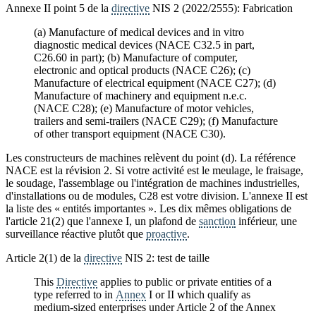
Annexe II point 5 de la
directive
NIS 2 (2022/2555): Fabrication
(a) Manufacture of medical devices and in vitro
diagnostic medical devices (NACE C32.5 in part,
C26.60 in part); (b) Manufacture of computer,
electronic and optical products (NACE C26); (c)
Manufacture of electrical equipment (NACE C27); (d)
Manufacture of machinery and equipment n.e.c.
(NACE C28); (e) Manufacture of motor vehicles,
trailers and semi-trailers (NACE C29); (f) Manufacture
of other transport equipment (NACE C30).
Les constructeurs de machines relèvent du point (d). La référence
NACE est la révision 2. Si votre activité est le meulage, le fraisage,
le soudage, l'assemblage ou l'intégration de machines industrielles,
d'installations ou de modules, C28 est votre division. L'annexe II est
la liste des « entités importantes ». Les dix mêmes obligations de
l'article 21(2) que l'annexe I, un plafond de
sanction
inférieur, une
surveillance réactive plutôt que
proactive
.
Article 2(1) de la
directive
NIS 2: test de taille
This
Directive
applies to public or private entities of a
type referred to in
Annex
I or II which qualify as
medium-sized enterprises under Article 2 of the Annex