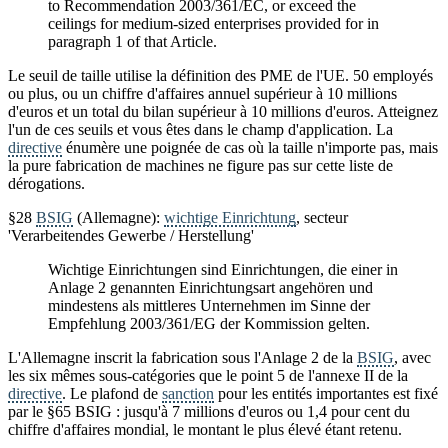
to Recommendation 2003/361/EC, or exceed the
ceilings for medium-sized enterprises provided for in
paragraph 1 of that Article.
Le seuil de taille utilise la définition des PME de l'UE. 50 employés
ou plus, ou un chiffre d'affaires annuel supérieur à 10 millions
d'euros et un total du bilan supérieur à 10 millions d'euros. Atteignez
l'un de ces seuils et vous êtes dans le champ d'application. La
directive
énumère une poignée de cas où la taille n'importe pas, mais
la pure fabrication de machines ne figure pas sur cette liste de
dérogations.
§28
BSIG
(Allemagne):
wichtige Einrichtung
, secteur
'Verarbeitendes Gewerbe / Herstellung'
Wichtige Einrichtungen sind Einrichtungen, die einer in
Anlage 2 genannten Einrichtungsart angehören und
mindestens als mittleres Unternehmen im Sinne der
Empfehlung 2003/361/EG der Kommission gelten.
L'Allemagne inscrit la fabrication sous l'Anlage 2 de la
BSIG
, avec
les six mêmes sous-catégories que le point 5 de l'annexe II de la
directive
. Le plafond de
sanction
pour les entités importantes est fixé
par le §65 BSIG : jusqu'à 7 millions d'euros ou 1,4 pour cent du
chiffre d'affaires mondial, le montant le plus élevé étant retenu.