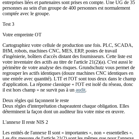
entreprises liées et partenaires sont prises en compte. Une UG de 35
personnes au sein d'un groupe de 400 personnes est normalement
comptée avec le groupe.
Test 3
Votre empreinte OT
Cartographiez votre cellule de production une fois. PLC, SCADA,
IHM, robots, machines CNC, MES, ERP, postes de travail
d'ingénierie, boîtiers d'accès distant des fournisseurs. Cette liste est
votre inventaire des actifs au titre de l'article 21(2)(a). C'est aussi le
périmètre de votre analyse des risques. Grundschutz vous permet de
regrouper les actifs identiques (douze machines CNC identiques en
une entrée avec quantité). L'IT et l'OT sont tous deux dans le champ
d'application. La réponse classique « l'OT est isolé du réseau, donc
il est hors champ » ne survit pas à un
audit
.
Deux règles qui façonnent le reste
Deux règles d'interprétation chapeautent chaque obligation. Elles
déterminent la façon dont un auditeur lira votre mise en œuvre.
L'annexe II reste NIS 2
Les entités de l'annexe II sont « importantes », non « essentielles ».
Les dix mesures de l'article 21(2) sont les mêmes que pour l'annexe