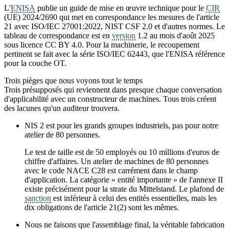
L'
ENISA
publie un guide de mise en œuvre technique pour le
CIR
(UE) 2024/2690 qui met en correspondance les mesures de l'article
21 avec ISO/IEC 27001:2022, NIST CSF 2.0 et d'autres normes. Le
tableau de correspondance est en
version
1.2 au mois d'août 2025
sous licence CC BY 4.0. Pour la machinerie, le recoupement
pertinent se fait avec la série ISO/IEC 62443, que l'ENISA référence
pour la couche OT.
Trois pièges que nous voyons tout le temps
Trois présupposés qui reviennent dans presque chaque conversation
d'applicabilité avec un constructeur de machines. Tous trois créent
des lacunes qu'un auditeur trouvera.
NIS 2 est pour les grands groupes industriels, pas pour notre
atelier de 80 personnes.
Le test de taille est de 50 employés ou 10 millions d'euros de
chiffre d'affaires. Un atelier de machines de 80 personnes
avec le code NACE C28 est carrément dans le champ
d'application. La catégorie « entité importante » de l'annexe II
existe précisément pour la strate du Mittelstand. Le plafond de
sanction
est inférieur à celui des entités essentielles, mais les
dix obligations de l'article 21(2) sont les mêmes.
Nous ne faisons que l'assemblage final, la véritable fabrication