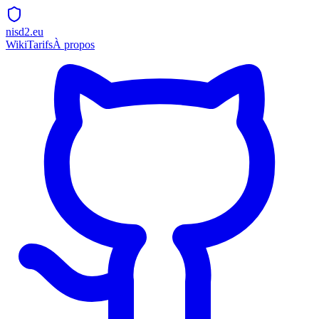
nisd2.eu
Wiki
Tarifs
À propos