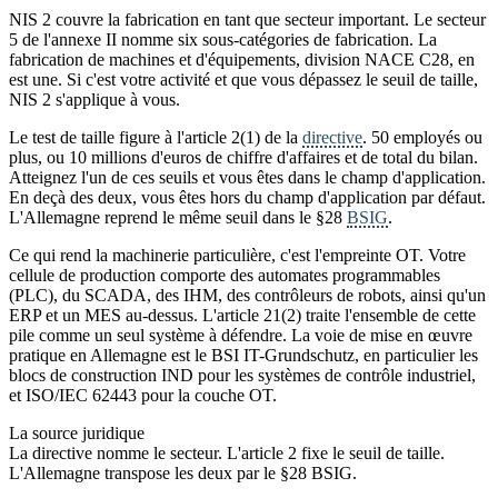
NIS 2 couvre la fabrication en tant que secteur important. Le secteur
5 de l'annexe II nomme six sous-catégories de fabrication. La
fabrication de machines et d'équipements, division NACE C28, en
est une. Si c'est votre activité et que vous dépassez le seuil de taille,
NIS 2 s'applique à vous.
Le test de taille figure à l'article 2(1) de la
directive
. 50 employés ou
plus, ou 10 millions d'euros de chiffre d'affaires et de total du bilan.
Atteignez l'un de ces seuils et vous êtes dans le champ d'application.
En deçà des deux, vous êtes hors du champ d'application par défaut.
L'Allemagne reprend le même seuil dans le §28
BSIG
.
Ce qui rend la machinerie particulière, c'est l'empreinte OT. Votre
cellule de production comporte des automates programmables
(PLC), du SCADA, des IHM, des contrôleurs de robots, ainsi qu'un
ERP et un MES au-dessus. L'article 21(2) traite l'ensemble de cette
pile comme un seul système à défendre. La voie de mise en œuvre
pratique en Allemagne est le BSI IT-Grundschutz, en particulier les
blocs de construction IND pour les systèmes de contrôle industriel,
et ISO/IEC 62443 pour la couche OT.
La source juridique
La directive nomme le secteur. L'article 2 fixe le seuil de taille.
L'Allemagne transpose les deux par le §28 BSIG.