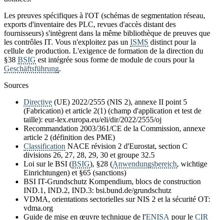
Les preuves spécifiques à l'OT (schémas de segmentation réseau,
exports d'inventaire des PLC, revues d'accès distant des
fournisseurs) s'intègrent dans la même bibliothèque de preuves que
les contrôles IT. Vous n'exploitez pas un
ISMS
distinct pour la
cellule de production. L'exigence de formation de la direction du
§38
BSIG
est intégrée sous forme de module de cours pour la
Geschäftsführung
.
Sources
Directive
(UE) 2022/2555 (NIS 2), annexe II point 5
(Fabrication) et article 2(1) (champ d'application et test de
taille): eur-lex.europa.eu/eli/dir/2022/2555/oj
Recommandation 2003/361/CE de la Commission, annexe
article 2 (définition des PME)
Classification
NACE révision 2 d'Eurostat, section C
divisions 26, 27, 28, 29, 30 et groupe 32.5
Loi sur le BSI (
BSIG
), §28 (
Anwendungsbereich
, wichtige
Einrichtungen) et §65 (sanctions)
BSI IT-Grundschutz Kompendium, blocs de construction
IND.1, IND.2, IND.3: bsi.bund.de/grundschutz
VDMA, orientations sectorielles sur NIS 2 et la sécurité OT:
vdma.org
Guide de mise en œuvre technique de l'
ENISA
pour le
CIR