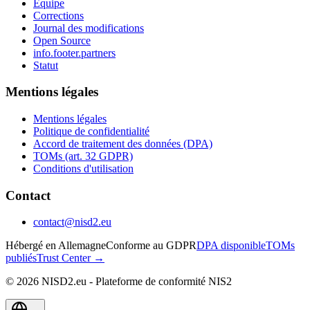
Équipe
Corrections
Journal des modifications
Open Source
info.footer.partners
Statut
Mentions légales
Mentions légales
Politique de confidentialité
Accord de traitement des données (DPA)
TOMs (art. 32 GDPR)
Conditions d'utilisation
Contact
contact@nisd2.eu
Hébergé en Allemagne
Conforme au GDPR
DPA disponible
TOMs
publiés
Trust Center →
©
2026
NISD2.eu - Plateforme de conformité NIS2