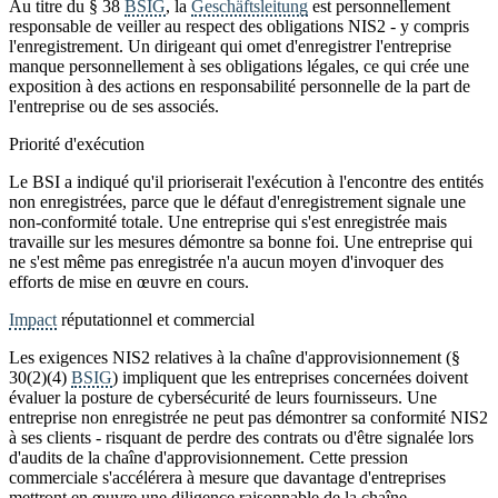
Au titre du § 38
BSIG
, la
Geschäftsleitung
est personnellement
responsable de veiller au respect des obligations NIS2 - y compris
l'enregistrement. Un dirigeant qui omet d'enregistrer l'entreprise
manque personnellement à ses obligations légales, ce qui crée une
exposition à des actions en responsabilité personnelle de la part de
l'entreprise ou de ses associés.
Priorité d'exécution
Le BSI a indiqué qu'il prioriserait l'exécution à l'encontre des entités
non enregistrées, parce que le défaut d'enregistrement signale une
non-conformité totale. Une entreprise qui s'est enregistrée mais
travaille sur les mesures démontre sa bonne foi. Une entreprise qui
ne s'est même pas enregistrée n'a aucun moyen d'invoquer des
efforts de mise en œuvre en cours.
Impact
réputationnel et commercial
Les exigences NIS2 relatives à la chaîne d'approvisionnement (§
30(2)(4)
BSIG
) impliquent que les entreprises concernées doivent
évaluer la posture de cybersécurité de leurs fournisseurs. Une
entreprise non enregistrée ne peut pas démontrer sa conformité NIS2
à ses clients - risquant de perdre des contrats ou d'être signalée lors
d'audits de la chaîne d'approvisionnement. Cette pression
commerciale s'accélérera à mesure que davantage d'entreprises
mettront en œuvre une diligence raisonnable de la chaîne