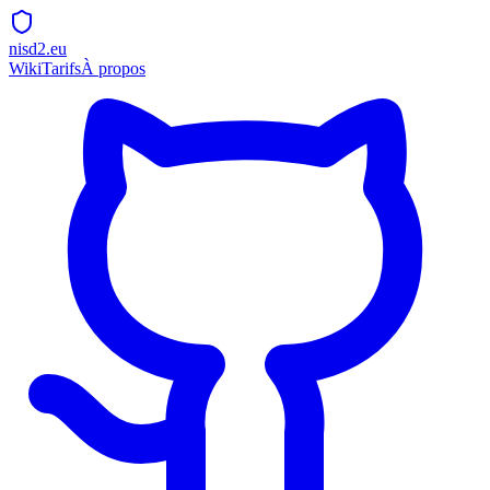
nisd2.eu
Wiki
Tarifs
À propos