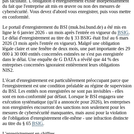
pas facultatif. L'obligation d'enregistrement existe indépendamment
du fait que l'entreprise ait mis en œuvre ou non des mesures de
cybersécurité. Vous devez d'abord vous enregistrer, puis vous mettre
en conformité.
Le portail d'enregistrement du BSI (muk.bsi.bund.de) a été mis en
ligne le 6 janvier 2026 - un mois après l'entrée en vigueur du
BSIG
.
Le délai d'enregistrement au titre du § 33 BSIG était fixé au 6 mars
2026 (3 mois après l'entrée en vigueur). Malgré une obligation
légale claire et une fenêtre de deux mois, une part importante des 29
000 à 30 000 entités concernées estimées ne s'est pas enregistrée
dans le délai. Une enquête de G DATA a révélé que 44 % des
entreprises concernées ignoraient entièrement leurs obligations
NIS2.
L'écart d'enregistrement est particulièrement préoccupant parce que
l'enregistrement est une condition préalable au régime de supervision
du BSI. Les entités non enregistrées ne sont pas invisibles - elles
sont en non-conformité par défaut. Lorsque le BSI engagera une
exécution systématique (qu'il a annoncée pour 2026), les entreprises
non enregistrées encourront des sanctions non seulement pour les
mesures de cybersécurité manquantes, mais aussi pour la violation
de l'obligation d'enregistrement elle-même - une infraction distincte
au titre du § 65
BSIG
.
L'enregistrement en chiffres