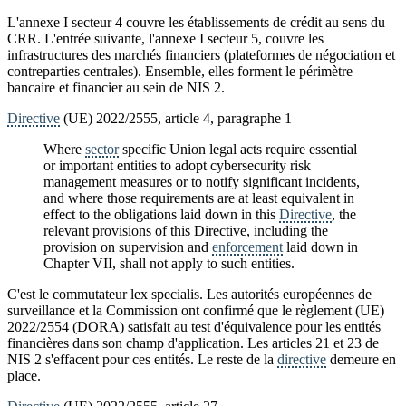
L'annexe I secteur 4 couvre les établissements de crédit au sens du
CRR. L'entrée suivante, l'annexe I secteur 5, couvre les
infrastructures des marchés financiers (plateformes de négociation et
contreparties centrales). Ensemble, elles forment le périmètre
bancaire et financier au sein de NIS 2.
Directive
(UE) 2022/2555, article 4, paragraphe 1
Where
sector
specific Union legal acts require essential
or important entities to adopt cybersecurity risk
management measures or to notify significant incidents,
and where those requirements are at least equivalent in
effect to the obligations laid down in this
Directive
, the
relevant provisions of this Directive, including the
provision on supervision and
enforcement
laid down in
Chapter VII, shall not apply to such entities.
C'est le commutateur lex specialis. Les autorités européennes de
surveillance et la Commission ont confirmé que le règlement (UE)
2022/2554 (DORA) satisfait au test d'équivalence pour les entités
financières dans son champ d'application. Les articles 21 et 23 de
NIS 2 s'effacent pour ces entités. Le reste de la
directive
demeure en
place.