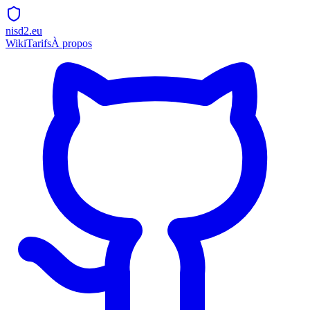
nisd2.eu
Wiki
Tarifs
À propos