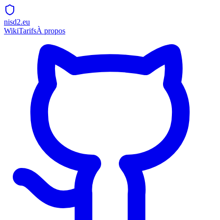
nisd2.eu
Wiki
Tarifs
À propos