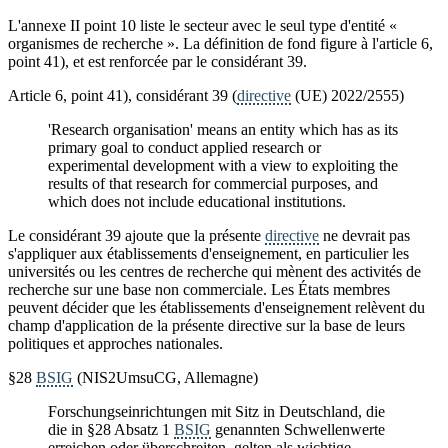
L'annexe II point 10 liste le secteur avec le seul type d'entité «
organismes de recherche ». La définition de fond figure à l'article 6,
point 41), et est renforcée par le considérant 39.
Article 6, point 41), considérant 39 (
directive
(UE) 2022/2555)
'Research organisation' means an entity which has as its
primary goal to conduct applied research or
experimental development with a view to exploiting the
results of that research for commercial purposes, and
which does not include educational institutions.
Le considérant 39 ajoute que la présente
directive
ne devrait pas
s'appliquer aux établissements d'enseignement, en particulier les
universités ou les centres de recherche qui mènent des activités de
recherche sur une base non commerciale. Les États membres
peuvent décider que les établissements d'enseignement relèvent du
champ d'application de la présente directive sur la base de leurs
politiques et approches nationales.
§28
BSIG
(NIS2UmsuCG, Allemagne)
Forschungseinrichtungen mit Sitz in Deutschland, die
die in §28 Absatz 1
BSIG
genannten Schwellenwerte
erreichen oder überschreiten, gelten als wichtige