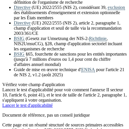
définition de l'organisme de recherche
Directive
(UE) 2022/2555 (NIS 2), considérant 39,
exclusion
des établissements d'enseignement et extension optionnelle
par les États membres
Directive
(UE) 2022/2555 (NIS 2), article 2, paragraphe 1,
champ d'application et seuil de taille via la recommandation
2003/361/CE
BSIG
(Gesetz zur Umsetzung der NIS-2-
Richtlinie
,
NIS2UmsuCG), §28, champ d'application sectoriel incluant
les organismes de recherche
BSIG
§65, fourchette de sanctions pour les entités importantes
(jusqu'à 7 millions d'euros ou 1,4 pour cent du chiffre
d'affaires annuel mondial)
Guide de mise en œuvre technique d'
ENISA
pour l'article 21
de NIS 2, v1.2 (août 2025)
Vérifiez votre champ d'application
Lancez le test d'applicabilité pour voir comment l'annexe II secteur
10, l'article 6, point 41), et le test de taille de l'article 2, paragraphe 1,
s'appliquent à votre organisation.
Lancer le test d'applicabilité
Document de référence, pas un conseil juridique
Cette page est un résumé structuré de sources primaires accessibles