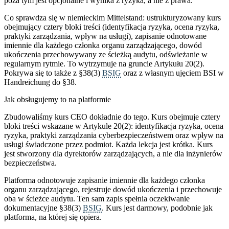
poza tym jest opcjonalne i wynika z ryzyka, a nie z prawa.
Co sprawdza się w niemieckim Mittelstand: ustrukturyzowany kurs
obejmujący cztery bloki treści (identyfikacja ryzyka, ocena ryzyka,
praktyki zarządzania, wpływ na usługi), zapisanie odnotowane
imiennie dla każdego członka organu zarządzającego, dowód
ukończenia przechowywany ze ścieżką audytu, odświeżanie w
regularnym rytmie. To wytrzymuje na gruncie Artykułu 20(2).
Pokrywa się to także z §38(3)
BSIG
oraz z własnym ujęciem BSI w
Handreichung do §38.
Jak obsługujemy to na platformie
Zbudowaliśmy kurs CEO dokładnie do tego. Kurs obejmuje cztery
bloki treści wskazane w Artykule 20(2): identyfikacja ryzyka, ocena
ryzyka, praktyki zarządzania cyberbezpieczeństwem oraz wpływ na
usługi świadczone przez podmiot. Każda lekcja jest krótka. Kurs
jest stworzony dla dyrektorów zarządzających, a nie dla inżynierów
bezpieczeństwa.
Platforma odnotowuje zapisanie imiennie dla każdego członka
organu zarządzającego, rejestruje dowód ukończenia i przechowuje
oba w ścieżce audytu. Ten sam zapis spełnia oczekiwanie
dokumentacyjne §38(3)
BSIG
. Kurs jest darmowy, podobnie jak
platforma, na której się opiera.