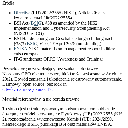
Źródła
Directive
(EU) 2022/2555 (NIS 2), Article 20: eur-
lex.europa.eu/eli/dir/2022/2555/oj
BSI Act (
BSIG
), §38 as amended by the NIS2
Implementation and Cybersecurity Strengthening Act
(NIS2UmsuCG)
BSI Handreichung zur Geschäftsleitungsschulung nach
§38(3)
BSIG
, v1.0, 17 April 2026 (non-binding)
ENISA
NIS 2 materials on management responsibilities:
enisa.europa.eu
IT-Grundschutz ORP.3 (Awareness and Training)
Przeszkol organ zarządzający bez szukania dostawcy
Nasz kurs CEO obejmuje cztery bloki treści wskazane w Artykule
20(2). Dowód zapisania i ukończenia rejestrowany automatycznie.
Darmowy, open source, bez lock-in.
Otwórz darmowy kurs CEO
Materiał referencyjny, a nie porada prawna
Ta strona jest ustrukturyzowanym podsumowaniem publicznie
dostępnych źródeł pierwotnych: Dyrektywy (UE) 2022/2555 (NIS
2), rozporządzenia wykonawczego Komisji (UE) 2024/2690,
niemieckiego BSIG, publikacji BSI oraz materiałów ENISA.