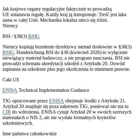
Jak krajowe organy regulacyjne faktycznie to prowadzą
UE ustanawia regułę. Każdy kraj ją transponuje. Treść jest taka
sama w całej Unii. Mechanika lokalna nieco się różni.
Niemcy
BSI / §38(3)
BSIG
Niemcy kopiują brzmienie dyrektywy niemal dosłownie w §38(3)
BSIG
. Handreichung BSI do §38 (kwiecień 2026) to wyłącznie
niewiążący materiał badawczy, a nie program nauczania. BSI nie
prowadzi schematu akredytacji szkoleń z Artykułu 20. Dowód
zapisania na szkolenie plus jego ukończenia to minimum prawne.
Cała UE
ENISA
Technical Implementation Guidance
TIG opracowane przez
ENISA
obejmuje środki z Artykułu 21.
Artykuł 20 znajduje się poza zakresem TIG, ponieważ nie ma tu
CIR
do wdrożenia. ENISA cytuje Artykuł 20 w swoich szerszych
materiałach o NIS 2, ale nie wydała formalnych kryteriów
szkoleniowych.
Inne państwa członkowskie