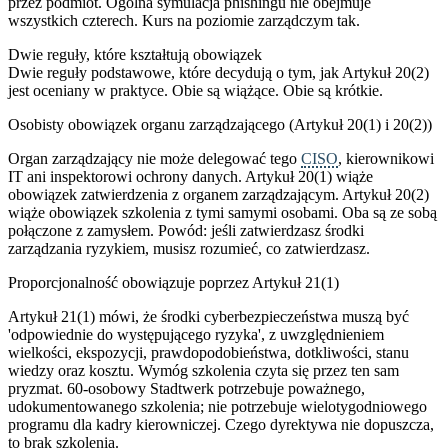
przez podmiot. Ogólna symulacja phishingu nie obejmuje
wszystkich czterech. Kurs na poziomie zarządczym tak.
Dwie reguły, które kształtują obowiązek
Dwie reguły podstawowe, które decydują o tym, jak Artykuł 20(2)
jest oceniany w praktyce. Obie są wiążące. Obie są krótkie.
Osobisty obowiązek organu zarządzającego (Artykuł 20(1) i 20(2))
Organ zarządzający nie może delegować tego
CISO
, kierownikowi
IT ani inspektorowi ochrony danych. Artykuł 20(1) wiąże
obowiązek zatwierdzenia z organem zarządzającym. Artykuł 20(2)
wiąże obowiązek szkolenia z tymi samymi osobami. Oba są ze sobą
połączone z zamysłem. Powód: jeśli zatwierdzasz środki
zarządzania ryzykiem, musisz rozumieć, co zatwierdzasz.
Proporcjonalność obowiązuje poprzez Artykuł 21(1)
Artykuł 21(1) mówi, że środki cyberbezpieczeństwa muszą być
'odpowiednie do występującego ryzyka', z uwzględnieniem
wielkości, ekspozycji, prawdopodobieństwa, dotkliwości, stanu
wiedzy oraz kosztu. Wymóg szkolenia czyta się przez ten sam
pryzmat. 60-osobowy Stadtwerk potrzebuje poważnego,
udokumentowanego szkolenia; nie potrzebuje wielotygodniowego
programu dla kadry kierowniczej. Czego dyrektywa nie dopuszcza,
to brak szkolenia.