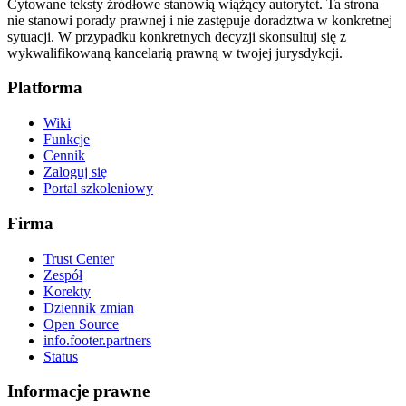
Cytowane teksty źródłowe stanowią wiążący autorytet. Ta strona
nie stanowi porady prawnej i nie zastępuje doradztwa w konkretnej
sytuacji. W przypadku konkretnych decyzji skonsultuj się z
wykwalifikowaną kancelarią prawną w twojej jurysdykcji.
Platforma
Wiki
Funkcje
Cennik
Zaloguj się
Portal szkoleniowy
Firma
Trust Center
Zespół
Korekty
Dziennik zmian
Open Source
info.footer.partners
Status
Informacje prawne