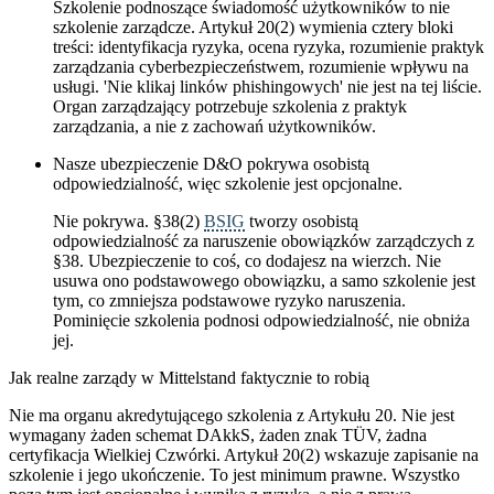
Szkolenie podnoszące świadomość użytkowników to nie
szkolenie zarządcze. Artykuł 20(2) wymienia cztery bloki
treści: identyfikacja ryzyka, ocena ryzyka, rozumienie praktyk
zarządzania cyberbezpieczeństwem, rozumienie wpływu na
usługi. 'Nie klikaj linków phishingowych' nie jest na tej liście.
Organ zarządzający potrzebuje szkolenia z praktyk
zarządzania, a nie z zachowań użytkowników.
Nasze ubezpieczenie D&O pokrywa osobistą
odpowiedzialność, więc szkolenie jest opcjonalne.
Nie pokrywa. §38(2)
BSIG
tworzy osobistą
odpowiedzialność za naruszenie obowiązków zarządczych z
§38. Ubezpieczenie to coś, co dodajesz na wierzch. Nie
usuwa ono podstawowego obowiązku, a samo szkolenie jest
tym, co zmniejsza podstawowe ryzyko naruszenia.
Pominięcie szkolenia podnosi odpowiedzialność, nie obniża
jej.
Jak realne zarządy w Mittelstand faktycznie to robią
Nie ma organu akredytującego szkolenia z Artykułu 20. Nie jest
wymagany żaden schemat DAkkS, żaden znak TÜV, żadna
certyfikacja Wielkiej Czwórki. Artykuł 20(2) wskazuje zapisanie na
szkolenie i jego ukończenie. To jest minimum prawne. Wszystko