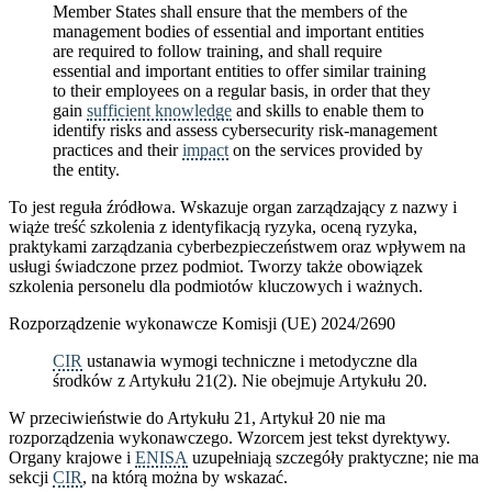
Member States shall ensure that the members of the
management bodies of essential and important entities
are required to follow training, and shall require
essential and important entities to offer similar training
to their employees on a regular basis, in order that they
gain
sufficient knowledge
and skills to enable them to
identify risks and assess cybersecurity risk-management
practices and their
impact
on the services provided by
the entity.
To jest reguła źródłowa. Wskazuje organ zarządzający z nazwy i
wiąże treść szkolenia z identyfikacją ryzyka, oceną ryzyka,
praktykami zarządzania cyberbezpieczeństwem oraz wpływem na
usługi świadczone przez podmiot. Tworzy także obowiązek
szkolenia personelu dla podmiotów kluczowych i ważnych.
Rozporządzenie wykonawcze Komisji (UE) 2024/2690
CIR
ustanawia wymogi techniczne i metodyczne dla
środków z Artykułu 21(2). Nie obejmuje Artykułu 20.
W przeciwieństwie do Artykułu 21, Artykuł 20 nie ma
rozporządzenia wykonawczego. Wzorcem jest tekst dyrektywy.
Organy krajowe i
ENISA
uzupełniają szczegóły praktyczne; nie ma
sekcji
CIR
, na którą można by wskazać.