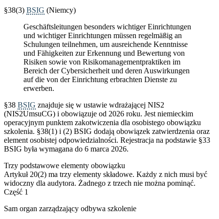
§38(3)
BSIG
(Niemcy)
Geschäftsleitungen besonders wichtiger Einrichtungen
und wichtiger Einrichtungen müssen regelmäßig an
Schulungen teilnehmen, um ausreichende Kenntnisse
und Fähigkeiten zur Erkennung und Bewertung von
Risiken sowie von Risikomanagementpraktiken im
Bereich der Cybersicherheit und deren Auswirkungen
auf die von der Einrichtung erbrachten Dienste zu
erwerben.
§38
BSIG
znajduje się w ustawie wdrażającej NIS2
(NIS2UmsuCG) i obowiązuje od 2026 roku. Jest niemieckim
operacyjnym punktem zakotwiczenia dla osobistego obowiązku
szkolenia. §38(1) i (2) BSIG dodają obowiązek zatwierdzenia oraz
element osobistej odpowiedzialności. Rejestracja na podstawie §33
BSIG była wymagana do 6 marca 2026.
Trzy podstawowe elementy obowiązku
Artykuł 20(2) ma trzy elementy składowe. Każdy z nich musi być
widoczny dla audytora. Żadnego z trzech nie można pominąć.
Część 1
Sam organ zarządzający odbywa szkolenie