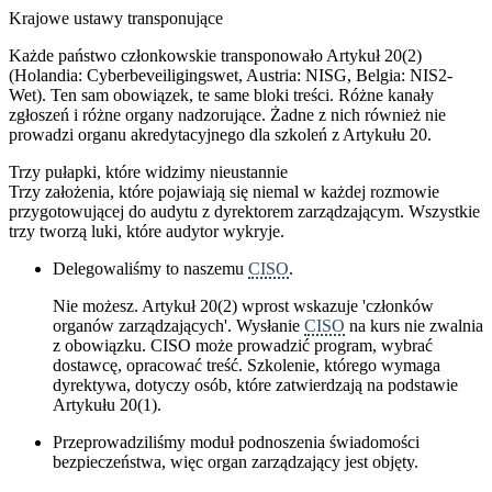
Krajowe ustawy transponujące
Każde państwo członkowskie transponowało Artykuł 20(2)
(Holandia: Cyberbeveiligingswet, Austria: NISG, Belgia: NIS2-
Wet). Ten sam obowiązek, te same bloki treści. Różne kanały
zgłoszeń i różne organy nadzorujące. Żadne z nich również nie
prowadzi organu akredytacyjnego dla szkoleń z Artykułu 20.
Trzy pułapki, które widzimy nieustannie
Trzy założenia, które pojawiają się niemal w każdej rozmowie
przygotowującej do audytu z dyrektorem zarządzającym. Wszystkie
trzy tworzą luki, które audytor wykryje.
Delegowaliśmy to naszemu
CISO
.
Nie możesz. Artykuł 20(2) wprost wskazuje 'członków
organów zarządzających'. Wysłanie
CISO
na kurs nie zwalnia
z obowiązku. CISO może prowadzić program, wybrać
dostawcę, opracować treść. Szkolenie, którego wymaga
dyrektywa, dotyczy osób, które zatwierdzają na podstawie
Artykułu 20(1).
Przeprowadziliśmy moduł podnoszenia świadomości
bezpieczeństwa, więc organ zarządzający jest objęty.