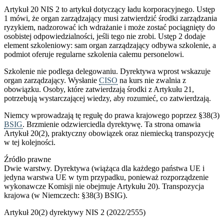
Artykuł 20 NIS 2 to artykuł dotyczący ładu korporacyjnego. Ustęp
1 mówi, że organ zarządzający musi zatwierdzić środki zarządzania
ryzykiem, nadzorować ich wdrażanie i może zostać pociągnięty do
osobistej odpowiedzialności, jeśli tego nie zrobi. Ustęp 2 dodaje
element szkoleniowy: sam organ zarządzający odbywa szkolenie, a
podmiot oferuje regularne szkolenia całemu personelowi.
Szkolenie nie podlega delegowaniu. Dyrektywa wprost wskazuje
organ zarządzający. Wysłanie
CISO
na kurs nie zwalnia z
obowiązku. Osoby, które zatwierdzają środki z Artykułu 21,
potrzebują wystarczającej wiedzy, aby rozumieć, co zatwierdzają.
Niemcy wprowadzają tę regułę do prawa krajowego poprzez §38(3)
BSIG
. Brzmienie odzwierciedla dyrektywę. Ta strona omawia
Artykuł 20(2), praktyczny obowiązek oraz niemiecką transpozycję
w tej kolejności.
Źródło prawne
Dwie warstwy. Dyrektywa (wiążąca dla każdego państwa UE i
jedyna warstwa UE w tym przypadku, ponieważ rozporządzenie
wykonawcze Komisji nie obejmuje Artykułu 20). Transpozycja
krajowa (w Niemczech: §38(3) BSIG).
Artykuł 20(2) dyrektywy NIS 2 (2022/2555)