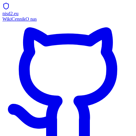
nisd2.eu
Wiki
Cennik
O nas