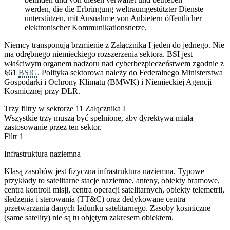
werden, die die Erbringung weltraumgestützter Dienste
unterstützen, mit Ausnahme von Anbietern öffentlicher
elektronischer Kommunikationsnetze.
Niemcy transponują brzmienie z Załącznika I jeden do jednego. Nie
ma odrębnego niemieckiego rozszerzenia sektora. BSI jest
właściwym organem nadzoru nad cyberbezpieczeństwem zgodnie z
§61
BSIG
. Polityka sektorowa należy do Federalnego Ministerstwa
Gospodarki i Ochrony Klimatu (BMWK) i Niemieckiej Agencji
Kosmicznej przy DLR.
Trzy filtry w sektorze 11 Załącznika I
Wszystkie trzy muszą być spełnione, aby dyrektywa miała
zastosowanie przez ten sektor.
Filtr 1
Infrastruktura naziemna
Klasą zasobów jest fizyczna infrastruktura naziemna. Typowe
przykłady to satelitarne stacje naziemne, anteny, obiekty bramowe,
centra kontroli misji, centra operacji satelitarnych, obiekty telemetrii,
śledzenia i sterowania (TT&C) oraz dedykowane centra
przetwarzania danych ładunku satelitarnego. Zasoby kosmiczne
(same satelity) nie są tu objętym zakresem obiektem.