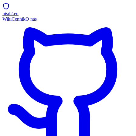
nisd2.eu
Wiki
Cennik
O nas