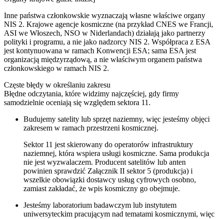
Inne państwa członkowskie wyznaczają własne właściwe organy
NIS 2. Krajowe agencje kosmiczne (na przykład CNES we Francji,
ASI we Włoszech, NSO w Niderlandach) działają jako partnerzy
polityki i programu, a nie jako nadzorcy NIS 2. Współpraca z ESA
jest kontynuowana w ramach Konwencji ESA; sama ESA jest
organizacją międzyrządową, a nie właściwym organem państwa
członkowskiego w ramach NIS 2.
Częste błędy w określaniu zakresu
Błędne odczytania, które widzimy najczęściej, gdy firmy
samodzielnie oceniają się względem sektora 11.
Budujemy satelity lub sprzęt naziemny, więc jesteśmy objęci
zakresem w ramach przestrzeni kosmicznej.
Sektor 11 jest skierowany do operatorów infrastruktury
naziemnej, która wspiera usługi kosmiczne. Sama produkcja
nie jest wyzwalaczem. Producent satelitów lub anten
powinien sprawdzić Załącznik II sektor 5 (produkcja) i
wszelkie obowiązki dostawcy usług cyfrowych osobno,
zamiast zakładać, że wpis kosmiczny go obejmuje.
Jesteśmy laboratorium badawczym lub instytutem
uniwersyteckim pracującym nad tematami kosmicznymi, więc