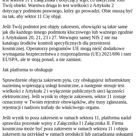
Twój obiekt. Warstwa druga to test wielkości z Artykułu 2
dotyczący podmiotu prawnego, który go prowadzi. Obie muszą być
na tak, aby sektor 11 Cię objął.
Jeśli Twój podmiot jest objęty zakresem, obowiązki są takie same
jak dla każdego innego podmiotu kluczowego lub ważnego zgodnie
z Artykułami 20, 21, 23 i 27. Wewnątrz samej NIS 2 nie ma
katalogu środków kontroli specyficznych dla przestrzeni
kosmicznej. Operatorzy programów UE mogą nieść dodatkowe
wymagania bezpieczeństwa z rozporządzenia (UE) 2021/696 i ram
EUSPA, ale te stoją ponad, a nie zamiast.
Jak platforma to obsługuje
Sprawdzenie objęcia zakresem pyta, czy obsługujesz infrastrukturę
naziemną wspierającą usługi kosmiczne, a następnie stosuje test
wielkości z Artykułu 2 i wyłączenie publicznych sieci łączności
elektronicznej. Jeśli wynik to objęcie zakresem, sektor 11 zostaje
oznaczony w Twoim rejestrze obowiązków, aby trasy zgłaszania,
rejestracji i nadzoru trafiały do właściwego organu.
Jeśli wynik to poza zakresem w ramach sektora 11, platforma nadal
sprawdza pozostałe wpisy z Załącznika I i Załącznika II. Firma
kosmiczna może być poza zakresem w ramach sektora 11 i objęta
zakresem na przykład w ramach produkcji lub zarządzania usługami