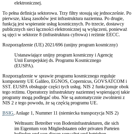
elektronicznej.
To pełna definicja sektorowa. Trzy filtry stosują się jednocześnie. Po
pierwsze, klasą zasobów jest infrastruktura naziemna. Po drugie,
funkcją jest wspieranie usług kosmicznych. Po trzecie, dostawcy
publicznych sieci łączności elektronicznej są wyłączeni, ponieważ
są ujęci w sektorze 8 (infrastruktura cyfrowa) i reżimie EECC.
Rozporządzenie (UE) 2021/696 (unijny program kosmiczny)
Ustanawiające unijny program kosmiczny i Agencję
Unii Europejskiej ds. Programu Kosmicznego
(EUSPA).
Rozporządzenie w sprawie programu kosmicznego reguluje
komponenty UE Galileo, EGNOS, Copernicus, GOVSATCOM i
SST. EUSPA obsługuje części tych usług. NIS 2 funkcjonuje obok
tego reżimu. Operatorzy infrastruktury naziemnej wspierającej takie
programy mogą podlegać obu. Nie są automatycznie zwolnieni z
NIS 2 z tego powodu, że są częścią programu UE.
BSIG
, Anlage 1, Nummer 11 (niemiecka transpozycja NIS 2)
Weltraum: Betreiber von Bodeninfrastrukturen, die sich
im Eigentum von Mitgliedstaaten oder privaten Parteien
befinden und von diesen verwaltet und betrieben