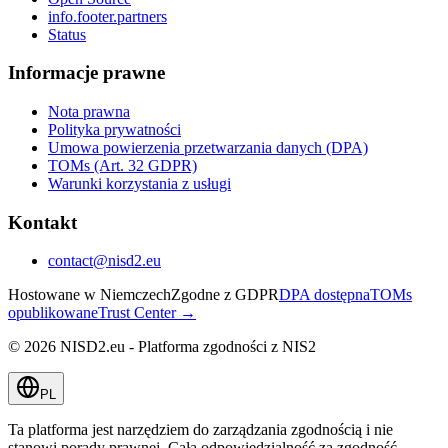
info.footer.partners
Status
Informacje prawne
Nota prawna
Polityka prywatności
Umowa powierzenia przetwarzania danych (DPA)
TOMs (Art. 32 GDPR)
Warunki korzystania z usługi
Kontakt
contact@nisd2.eu
Hostowane w Niemczech
Zgodne z GDPR
DPA dostępna
TOMs
opublikowane
Trust Center →
©
2026
NISD2.eu - Platforma zgodności z NIS2
PL
Ta platforma jest narzędziem do zarządzania zgodnością i nie
stanowi porady prawnej. Cała odpowiedzialność za zgodność