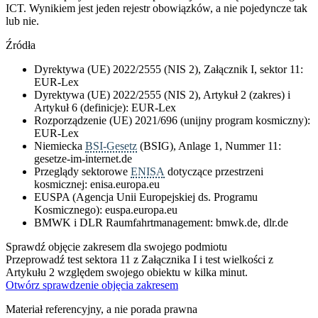
ICT. Wynikiem jest jeden rejestr obowiązków, a nie pojedyncze tak
lub nie.
Źródła
Dyrektywa (UE) 2022/2555 (NIS 2), Załącznik I, sektor 11:
EUR-Lex
Dyrektywa (UE) 2022/2555 (NIS 2), Artykuł 2 (zakres) i
Artykuł 6 (definicje): EUR-Lex
Rozporządzenie (UE) 2021/696 (unijny program kosmiczny):
EUR-Lex
Niemiecka
BSI-Gesetz
(BSIG), Anlage 1, Nummer 11:
gesetze-im-internet.de
Przeglądy sektorowe
ENISA
dotyczące przestrzeni
kosmicznej: enisa.europa.eu
EUSPA (Agencja Unii Europejskiej ds. Programu
Kosmicznego): euspa.europa.eu
BMWK i DLR Raumfahrtmanagement: bmwk.de, dlr.de
Sprawdź objęcie zakresem dla swojego podmiotu
Przeprowadź test sektora 11 z Załącznika I i test wielkości z
Artykułu 2 względem swojego obiektu w kilka minut.
Otwórz sprawdzenie objęcia zakresem
Materiał referencyjny, a nie porada prawna