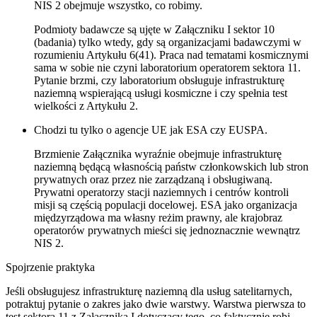
NIS 2 obejmuje wszystko, co robimy.
Podmioty badawcze są ujęte w Załączniku I sektor 10
(badania) tylko wtedy, gdy są organizacjami badawczymi w
rozumieniu Artykułu 6(41). Praca nad tematami kosmicznymi
sama w sobie nie czyni laboratorium operatorem sektora 11.
Pytanie brzmi, czy laboratorium obsługuje infrastrukturę
naziemną wspierającą usługi kosmiczne i czy spełnia test
wielkości z Artykułu 2.
Chodzi tu tylko o agencje UE jak ESA czy EUSPA.
Brzmienie Załącznika wyraźnie obejmuje infrastrukturę
naziemną będącą własnością państw członkowskich lub stron
prywatnych oraz przez nie zarządzaną i obsługiwaną.
Prywatni operatorzy stacji naziemnych i centrów kontroli
misji są częścią populacji docelowej. ESA jako organizacja
międzyrządowa ma własny reżim prawny, ale krajobraz
operatorów prywatnych mieści się jednoznacznie wewnątrz
NIS 2.
Spojrzenie praktyka
Jeśli obsługujesz infrastrukturę naziemną dla usług satelitarnych,
potraktuj pytanie o zakres jako dwie warstwy. Warstwa pierwsza to
test sektora 11 z Załącznika I dotyczący tego, co faktycznie robi