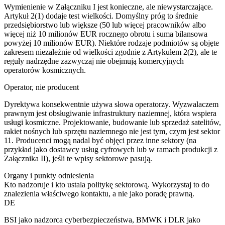
Wymienienie w Załączniku I jest konieczne, ale niewystarczające.
Artykuł 2(1) dodaje test wielkości. Domyślny próg to średnie
przedsiębiorstwo lub większe (50 lub więcej pracowników albo
więcej niż 10 milionów EUR rocznego obrotu i suma bilansowa
powyżej 10 milionów EUR). Niektóre rodzaje podmiotów są objęte
zakresem niezależnie od wielkości zgodnie z Artykułem 2(2), ale te
reguły nadrzędne zazwyczaj nie obejmują komercyjnych
operatorów kosmicznych.
Operator, nie producent
Dyrektywa konsekwentnie używa słowa operatorzy. Wyzwalaczem
prawnym jest obsługiwanie infrastruktury naziemnej, która wspiera
usługi kosmiczne. Projektowanie, budowanie lub sprzedaż satelitów,
rakiet nośnych lub sprzętu naziemnego nie jest tym, czym jest sektor
11. Producenci mogą nadal być objęci przez inne sektory (na
przykład jako dostawcy usług cyfrowych lub w ramach produkcji z
Załącznika II), jeśli te wpisy sektorowe pasują.
Organy i punkty odniesienia
Kto nadzoruje i kto ustala politykę sektorową. Wykorzystaj to do
znalezienia właściwego kontaktu, a nie jako poradę prawną.
DE
BSI jako nadzorca cyberbezpieczeństwa, BMWK i DLR jako