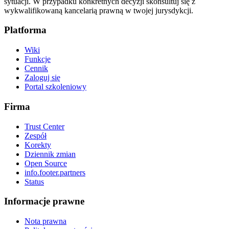
sytuacji. W przypadku konkretnych decyzji skonsultuj się z
wykwalifikowaną kancelarią prawną w twojej jurysdykcji.
Platforma
Wiki
Funkcje
Cennik
Zaloguj się
Portal szkoleniowy
Firma
Trust Center
Zespół
Korekty
Dziennik zmian
Open Source
info.footer.partners
Status
Informacje prawne
Nota prawna