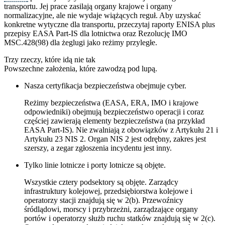
transportu. Jej prace zasilają organy krajowe i organy
normalizacyjne, ale nie wydaje wiążących reguł. Aby uzyskać
konkretne wytyczne dla transportu, przeczytaj raporty ENISA plus
przepisy EASA Part-IS dla lotnictwa oraz Rezolucję IMO
MSC.428(98) dla żeglugi jako reżimy przyległe.
Trzy rzeczy, które idą nie tak
Powszechne założenia, które zawodzą pod lupą.
Nasza certyfikacja bezpieczeństwa obejmuje cyber.
Reżimy bezpieczeństwa (EASA, ERA, IMO i krajowe
odpowiedniki) obejmują bezpieczeństwo operacji i coraz
częściej zawierają elementy bezpieczeństwa (na przykład
EASA Part-IS). Nie zwalniają z obowiązków z Artykułu 21 i
Artykułu 23 NIS 2. Organ NIS 2 jest odrębny, zakres jest
szerszy, a zegar zgłoszenia incydentu jest inny.
Tylko linie lotnicze i porty lotnicze są objęte.
Wszystkie cztery podsektory są objęte. Zarządcy
infrastruktury kolejowej, przedsiębiorstwa kolejowe i
operatorzy stacji znajdują się w 2(b). Przewoźnicy
śródlądowi, morscy i przybrzeżni, zarządzające organy
portów i operatorzy służb ruchu statków znajdują się w 2(c).