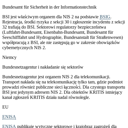
Bundesamt für Sicherheit in der Informationstechnik
BSI jest właściwym organem dla NIS 2 na podstawie
BSIG
.
Rejestracja, środki ryzyka z sekcji 30 i zgłoszenie incydentu z sekcji
32 trafiają do BSI. Sektorowi regulatorzy bezpieczeństwa
(Luftfahrt-Bundesamt, Eisenbahn-Bundesamt, Bundesamt für
Seeschifffahrt und Hydrographie, Bundesanstalt für Straßenwesen)
współpracują z BSI, ale nie zastępują go w zakresie obowiązków
cybernetycznych NIS 2.
Niemcy
Bundesnetzagentur i nakładanie się sektorów
Bundesnetzagentur jest organem NIS 2 dla telekomunikacji.
Transport nakłada się na telekomunikację tylko tam, gdzie podmiot
prowadzi również publiczne sieci łączności. Dla czystego transportu
BSI jest jedynym adresem NIS 2. Dla obiektów KRITIS istniejący
kanał zgłoszeń KRITIS działa nadal równolegle.
EU
ENISA
ENISA
publikuje wytyczne sektorowe i krajobraz zagrożeń dla