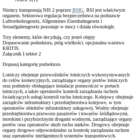
Niemcy transponują NIS 2 poprzez
BSIG
. BSI jest właściwym
organem. Sektorowa regulacja bezpieczeństwa na podstawie
Luftverkehrsgesetz, Allgemeines Eisenbahngesetz i
Seeaufgabengesetz pozostaje w mocy i działa równolegle.
Trzy elementy, które decydują, czy jesteś objęty
Dopasowanie podsektora, próg wielkości, opcjonalna warstwa
KRITIS.
Załącznik I sektor 2
Dopasuj kategorię podsektora
Lotniczy obejmuje przewoźników lotniczych wykorzystywanych
do celów komercyjnych, zarządzające organy portów lotniczych
oraz podmioty obsługujące instalacje pomocnicze w portach
lotniczych, a także operatorów kontroli zarządzania ruchem
świadczących usługi kontroli ruchu lotniczego. Kolejowy obejmuje
zarządców infrastruktury i przedsiębiorstwa kolejowe, w tym
operatorów obiektów infrastruktury usługowej. Wodny obejmuje
przedsiębiorstwa przewozu pasażerów i towarów śródlądowymi,
morskimi i przybrzeżnymi drogami wodnymi, zarządzające organy
portów oraz operatorów służb ruchu statków. Drogowy obejmuje
organy drogowe odpowiedzialne za kontrolę zarządzania ruchem
oraz operatorów inteligentnych systemów transportowych.