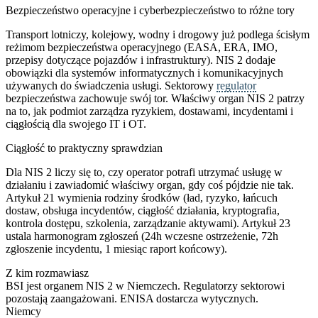
Bezpieczeństwo operacyjne i cyberbezpieczeństwo to różne tory
Transport lotniczy, kolejowy, wodny i drogowy już podlega ścisłym
reżimom bezpieczeństwa operacyjnego (EASA, ERA, IMO,
przepisy dotyczące pojazdów i infrastruktury). NIS 2 dodaje
obowiązki dla systemów informatycznych i komunikacyjnych
używanych do świadczenia usługi. Sektorowy
regulator
bezpieczeństwa zachowuje swój tor. Właściwy organ NIS 2 patrzy
na to, jak podmiot zarządza ryzykiem, dostawami, incydentami i
ciągłością dla swojego IT i OT.
Ciągłość to praktyczny sprawdzian
Dla NIS 2 liczy się to, czy operator potrafi utrzymać usługę w
działaniu i zawiadomić właściwy organ, gdy coś pójdzie nie tak.
Artykuł 21 wymienia rodziny środków (ład, ryzyko, łańcuch
dostaw, obsługa incydentów, ciągłość działania, kryptografia,
kontrola dostępu, szkolenia, zarządzanie aktywami). Artykuł 23
ustala harmonogram zgłoszeń (24h wczesne ostrzeżenie, 72h
zgłoszenie incydentu, 1 miesiąc raport końcowy).
Z kim rozmawiasz
BSI jest organem NIS 2 w Niemczech. Regulatorzy sektorowi
pozostają zaangażowani. ENISA dostarcza wytycznych.
Niemcy