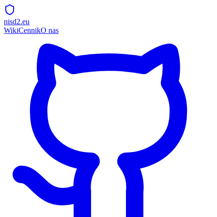
nisd2.eu
Wiki
Cennik
O nas