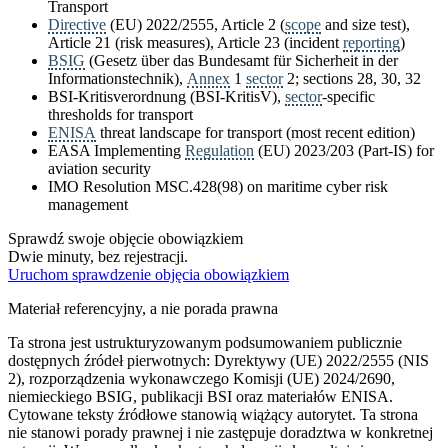
Transport
Directive
(EU) 2022/2555, Article 2 (
scope
and size test),
Article 21 (risk measures), Article 23 (incident
reporting
)
BSIG
(Gesetz über das Bundesamt für Sicherheit in der
Informationstechnik),
Annex
1
sector
2; sections 28, 30, 32
BSI-Kritisverordnung (BSI-KritisV),
sector
-specific
thresholds for transport
ENISA
threat landscape for transport (most recent edition)
EASA Implementing
Regulation
(EU) 2023/203 (Part-IS) for
aviation security
IMO Resolution MSC.428(98) on maritime cyber risk
management
Sprawdź swoje objęcie obowiązkiem
Dwie minuty, bez rejestracji.
Uruchom sprawdzenie objęcia obowiązkiem
Materiał referencyjny, a nie porada prawna
Ta strona jest ustrukturyzowanym podsumowaniem publicznie
dostępnych źródeł pierwotnych: Dyrektywy (UE) 2022/2555 (NIS
2), rozporządzenia wykonawczego Komisji (UE) 2024/2690,
niemieckiego BSIG, publikacji BSI oraz materiałów ENISA.
Cytowane teksty źródłowe stanowią wiążący autorytet. Ta strona
nie stanowi porady prawnej i nie zastępuje doradztwa w konkretnej