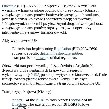
Directive
(EU) 2022/2555, Załącznik I, sektor 2. Każda litera
wymienia własne kategorie podmiotów (przewoźnicy lotniczy i
zarządzające organy portów lotniczych; zarządcy infrastruktury,
przedsiębiorstwa kolejowe i operatorzy stacji; przewoźnicy
śródlądowymi, morskimi i przybrzeżnymi drogami wodnymi oraz
zarządzające organy portów; organy drogowe i operatorzy
inteligentnych systemów transportowych).
Akty wykonawcze UE
Commission Implementing
Regulation
(EU) 2024/2690
applies to specific
digital infrastructure entities
.
Transport is not
in scope
of that regulation.
Obowiązki transportu wynikają bezpośrednio z Artykułu 21
dyrektywy plus ewentualnych krajowych przepisów
wykonawczych.
ENISA
publikuje wytyczne sektorowe, ale dziś nie
istnieje rozporządzenie wykonawcze Komisji ustalające
szczegółowe wymogi techniczne dla transportu na poziomie UE.
Transpozycja krajowa (Niemcy)
Annex
1 of the
BSIG
mirrors Annex I
sector
2 of the
Directive
. The size test in section 28 BSIG follows
Article 2(1).