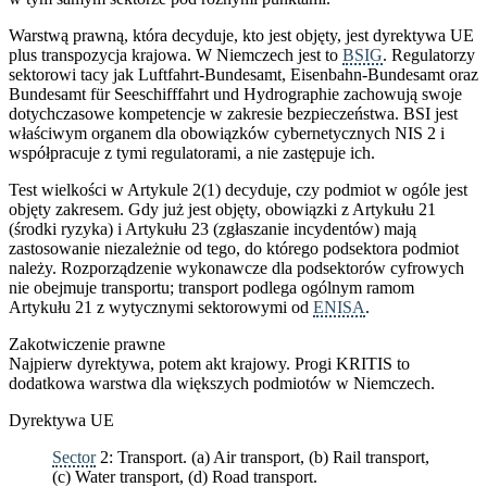
Warstwą prawną, która decyduje, kto jest objęty, jest dyrektywa UE
plus transpozycja krajowa. W Niemczech jest to
BSIG
. Regulatorzy
sektorowi tacy jak Luftfahrt-Bundesamt, Eisenbahn-Bundesamt oraz
Bundesamt für Seeschifffahrt und Hydrographie zachowują swoje
dotychczasowe kompetencje w zakresie bezpieczeństwa. BSI jest
właściwym organem dla obowiązków cybernetycznych NIS 2 i
współpracuje z tymi regulatorami, a nie zastępuje ich.
Test wielkości w Artykule 2(1) decyduje, czy podmiot w ogóle jest
objęty zakresem. Gdy już jest objęty, obowiązki z Artykułu 21
(środki ryzyka) i Artykułu 23 (zgłaszanie incydentów) mają
zastosowanie niezależnie od tego, do którego podsektora podmiot
należy. Rozporządzenie wykonawcze dla podsektorów cyfrowych
nie obejmuje transportu; transport podlega ogólnym ramom
Artykułu 21 z wytycznymi sektorowymi od
ENISA
.
Zakotwiczenie prawne
Najpierw dyrektywa, potem akt krajowy. Progi KRITIS to
dodatkowa warstwa dla większych podmiotów w Niemczech.
Dyrektywa UE
Sector
2: Transport. (a) Air transport, (b) Rail transport,
(c) Water transport, (d) Road transport.