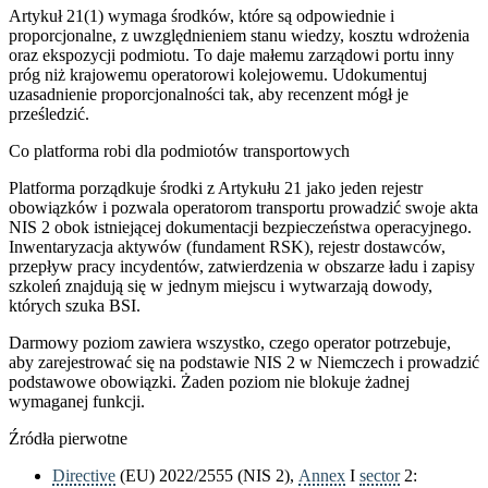
Artykuł 21(1) wymaga środków, które są odpowiednie i
proporcjonalne, z uwzględnieniem stanu wiedzy, kosztu wdrożenia
oraz ekspozycji podmiotu. To daje małemu zarządowi portu inny
próg niż krajowemu operatorowi kolejowemu. Udokumentuj
uzasadnienie proporcjonalności tak, aby recenzent mógł je
prześledzić.
Co platforma robi dla podmiotów transportowych
Platforma porządkuje środki z Artykułu 21 jako jeden rejestr
obowiązków i pozwala operatorom transportu prowadzić swoje akta
NIS 2 obok istniejącej dokumentacji bezpieczeństwa operacyjnego.
Inwentaryzacja aktywów (fundament RSK), rejestr dostawców,
przepływ pracy incydentów, zatwierdzenia w obszarze ładu i zapisy
szkoleń znajdują się w jednym miejscu i wytwarzają dowody,
których szuka BSI.
Darmowy poziom zawiera wszystko, czego operator potrzebuje,
aby zarejestrować się na podstawie NIS 2 w Niemczech i prowadzić
podstawowe obowiązki. Żaden poziom nie blokuje żadnej
wymaganej funkcji.
Źródła pierwotne
Directive
(EU) 2022/2555 (NIS 2),
Annex
I
sector
2: