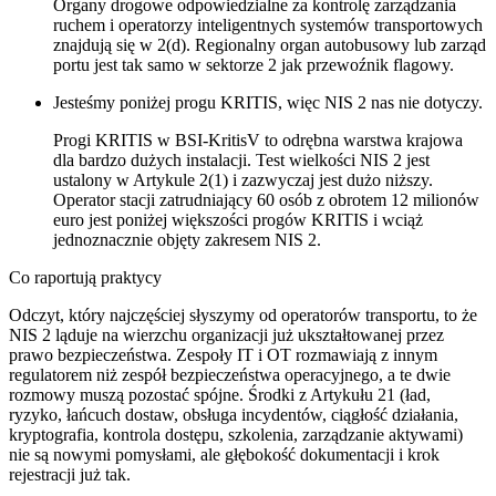
Organy drogowe odpowiedzialne za kontrolę zarządzania
ruchem i operatorzy inteligentnych systemów transportowych
znajdują się w 2(d). Regionalny organ autobusowy lub zarząd
portu jest tak samo w sektorze 2 jak przewoźnik flagowy.
Jesteśmy poniżej progu KRITIS, więc NIS 2 nas nie dotyczy.
Progi KRITIS w BSI-KritisV to odrębna warstwa krajowa
dla bardzo dużych instalacji. Test wielkości NIS 2 jest
ustalony w Artykule 2(1) i zazwyczaj jest dużo niższy.
Operator stacji zatrudniający 60 osób z obrotem 12 milionów
euro jest poniżej większości progów KRITIS i wciąż
jednoznacznie objęty zakresem NIS 2.
Co raportują praktycy
Odczyt, który najczęściej słyszymy od operatorów transportu, to że
NIS 2 ląduje na wierzchu organizacji już ukształtowanej przez
prawo bezpieczeństwa. Zespoły IT i OT rozmawiają z innym
regulatorem niż zespół bezpieczeństwa operacyjnego, a te dwie
rozmowy muszą pozostać spójne. Środki z Artykułu 21 (ład,
ryzyko, łańcuch dostaw, obsługa incydentów, ciągłość działania,
kryptografia, kontrola dostępu, szkolenia, zarządzanie aktywami)
nie są nowymi pomysłami, ale głębokość dokumentacji i krok
rejestracji już tak.