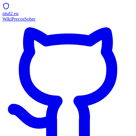
nisd2.eu
Wiki
Preços
Sobre