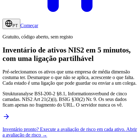
Começar
PT
Gratuito, código aberto, sem registo
Inventário de ativos NIS2
em 5 minutos,
com uma ligação partilhável
Pré-selecionamos os ativos que uma empresa de média dimensão
costuma ter. Desmarque o que não se aplica, acrescente o que falta.
Cada estado é uma ligação que pode guardar ou enviar a um colega.
Strukturanalyse BSI-200-2 §8.1, Informationsverbund de cinco
camadas. NIS2 Art 21(2)(i), BSIG §30(2) Nr. 9. Os seus dados
ficam apenas no fragmento do URL. O servidor nunca os vê.
Inventário pronto? Execute a avaliação de risco em cada ativo.
Abrir
a avaliação de risco →