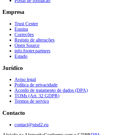
Portal de formação
Empresa
Trust Center
Equipa
Correções
Registo de alterações
Open Source
info.footer.partners
Estado
Jurídico
Aviso legal
Política de privacidade
Acordo de tratamento de dados (DPA)
TOMs (Art. 32 GDPR)
Termos de serviço
Contacto
contact@nisd2.eu
Alojado na Alemanha
Conforme com o GDPR
DPA