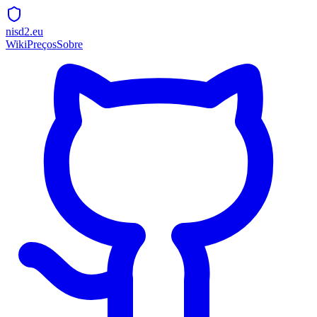
nisd2.eu
Wiki
Preços
Sobre