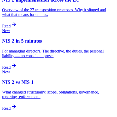
Overview of the 27 transposition processes. Why it slipped and
what that means for entities.
Read
New
NIS 2 in 5 minutes
For managing directors. The directive, the duties, the personal
liability — no consultant prose.
Read
New
NIS 2 vs NIS 1
What changed structurally: scope, obligations, governance,
reporting, enforcement.
Read