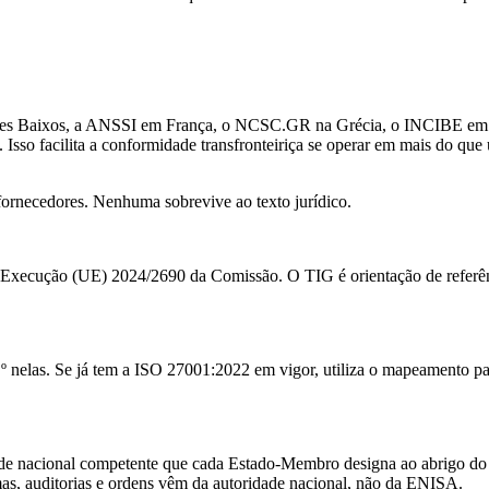
ses Baixos, a ANSSI em França, o NCSC.GR na Grécia, o INCIBE em 
sso facilita a conformidade transfronteiriça se operar em mais do q
ornecedores. Nenhuma sobrevive ao texto jurídico.
e Execução (UE) 2024/2690 da Comissão. O TIG é orientação de referê
 nelas. Se já tem a ISO 27001:2022 em vigor, utiliza o mapeamento par
ade nacional competente que cada Estado-Membro designa ao abrigo do 
mas, auditorias e ordens vêm da autoridade nacional, não da ENISA.