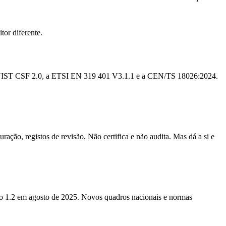
or diferente.
 NIST CSF 2.0, a ETSI EN 319 401 V3.1.1 e a CEN/TS 18026:2024.
ração, registos de revisão. Não certifica e não audita. Mas dá a si e
o 1.2 em agosto de 2025. Novos quadros nacionais e normas