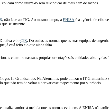
 Explicam como utilizá-lo sem reivindicar de mais nem de menos.
R
, não face ao TIG. Ao mesmo tempo, a
ENISA
é a agência de cibers
o que se sustente.
Diretiva e do
CIR
. Do outro, as normas que as suas equipas de engenha
 já está feito e o que ainda falta.
nais citam-no nas suas próprias orientações às entidades abrangidas.
catálogos IT-Grundschutz. Na Alemanha, pode utilizar o IT-Grundschu
o que não tem de voltar a derivar esse mapeamento por si próprio.
e atualiza ambos à medida que as normas evoluem. A ENISA não aplica 