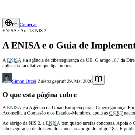
Começar
PT
ENISA · Art. 18 NIS 2
A ENISA e o Guia de Implement
A
ENISA
é a agência de cibersegurança da UE. O artigo 18.º da Dir
aplicação facultativo que liga ambos.
Simon Orzel
·
Zuletzt geprüft 29. Mai 2026
O que esta página cobre
A
ENISA
é a Agência da União Europeia para a Cibersegurança. Foi
Aconselha a Comissão e os Estados-Membros, apoia as
CSIRT
nacion
Ao abrigo da NIS 2, a
ENISA
tem quatro tarefas concretas. Apoia o 
cibersegurança de dois em dois anos ao abrigo do artigo 18.º. E pub