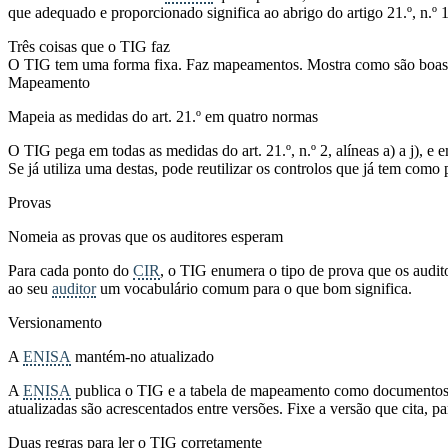
que adequado e proporcionado significa ao abrigo do artigo 21.º, n.º 1
Três coisas que o TIG faz
O TIG tem uma forma fixa. Faz mapeamentos. Mostra como são boas pr
Mapeamento
Mapeia as medidas do art. 21.º em quatro normas
O TIG pega em todas as medidas do art. 21.º, n.º 2, alíneas a) a j), e
Se já utiliza uma destas, pode reutilizar os controlos que já tem como
Provas
Nomeia as provas que os auditores esperam
Para cada ponto do
CIR
, o TIG enumera o tipo de prova que os auditor
ao seu
auditor
um vocabulário comum para o que bom significa.
Versionamento
A
ENISA
mantém-no atualizado
A
ENISA
publica o TIG e a tabela de mapeamento como documentos 
atualizadas são acrescentados entre versões. Fixe a versão que cita, pa
Duas regras para ler o TIG corretamente