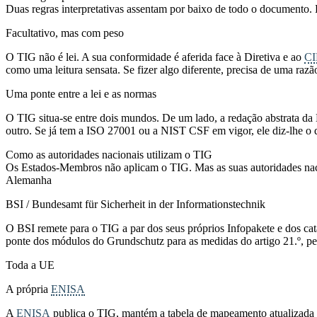
Duas regras interpretativas assentam por baixo de todo o documento.
Facultativo, mas com peso
O TIG não é lei. A sua conformidade é aferida face à Diretiva e ao
CI
como uma leitura sensata. Se fizer algo diferente, precisa de uma razã
Uma ponte entre a lei e as normas
O TIG situa-se entre dois mundos. De um lado, a redação abstrata da 
outro. Se já tem a ISO 27001 ou a NIST CSF em vigor, ele diz-lhe o que
Como as autoridades nacionais utilizam o TIG
Os Estados-Membros não aplicam o TIG. Mas as suas autoridades nacio
Alemanha
BSI / Bundesamt für Sicherheit in der Informationstechnik
O BSI remete para o TIG a par dos seus próprios Infopakete e dos 
ponte dos módulos do Grundschutz para as medidas do artigo 21.º, pel
Toda a UE
A própria
ENISA
A
ENISA
publica o TIG, mantém a tabela de mapeamento atualizada 