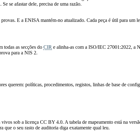
. Se se afastar dele, precisa de uma razão.
ovas. E a ENISA mantém-no atualizado. Cada peça é útil para um leit
 em todas as secções do
CIR
e alinha-as com a ISO/IEC 27001:2022, a
 prova para a NIS 2.
es querem: políticas, procedimentos, registos, linhas de base de configu
vivos sob a licença CC BY 4.0. A tabela de mapeamento está na versã
ra que o seu rasto de auditoria diga exatamente qual leu.