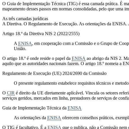
O Guia de Implementação Técnica (TIG) é essa camada prática. É mater
mapeamento desses passos em normas consolidadas, pelo que uma im
As três camadas jurídicas
A Diretiva. O Regulamento de Execução. As orientações da ENISA. As d
Artigo 18.º da Diretiva NIS 2 (2022/2555)
A
ENISA
, em cooperação com a Comissão e o Grupo de Coopera
União.
O artigo 18.º é onde reside o papel da
ENISA
ao abrigo da NIS 2. Man
aquilo que as autoridades nacionais fazem. O artigo 18.º nomeia a EN
Regulamento de Execução (UE) 2024/2690 da Comissão
O presente regulamento estabelece requisitos técnicos e metodol
O
CIR
é direito da UE diretamente aplicável. Vincula os setores ref
serviços geridos, mercados em linha, prestadores de serviços de conf
Guia de Implementação Técnica da
ENISA
As orientações da
ENISA
oferecem conselhos práticos, exempl
O TIG é facultativo. É a
ENISA
que o publica, não a Comissão nem o