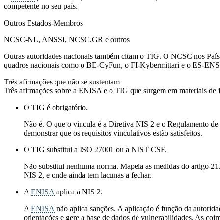
competente no seu país.
Outros Estados-Membros
NCSC-NL, ANSSI, NCSC.GR e outros
Outras autoridades nacionais também citam o TIG. O NCSC nos Paí
quadros nacionais como o BE-CyFun, o FI-Kybermittari e o ES-ENS. I
Três afirmações que não se sustentam
Três afirmações sobre a ENISA e o TIG que surgem em materiais de f
O TIG é obrigatório.
Não é. O que o vincula é a Diretiva NIS 2 e o Regulamento d
demonstrar que os requisitos vinculativos estão satisfeitos.
O TIG substitui a ISO 27001 ou a NIST CSF.
Não substitui nenhuma norma. Mapeia as medidas do artigo 21.º
NIS 2, e onde ainda tem lacunas a fechar.
A
ENISA
aplica a NIS 2.
A
ENISA
não aplica sanções. A aplicação é função da autorid
orientações e gere a base de dados de vulnerabilidades. As coi