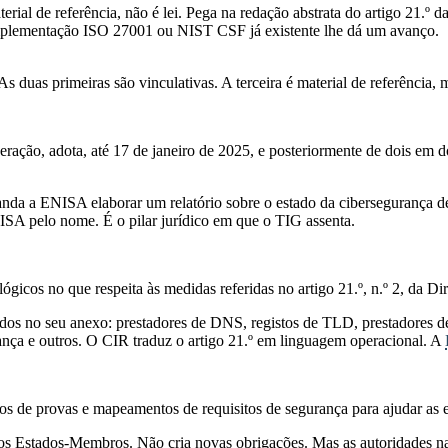
ial de referência, não é lei. Pega na redação abstrata do artigo 21.º 
plementação ISO 27001 ou NIST CSF já existente lhe dá um avanço.
uas primeiras são vinculativas. A terceira é material de referência, ma
ção, adota, até 17 de janeiro de 2025, e posteriormente de dois em doi
da a ENISA elaborar um relatório sobre o estado da cibersegurança de 
ISA pelo nome. É o pilar jurídico em que o TIG assenta.
ógicos no que respeita às medidas referidas no artigo 21.º, n.º 2, da D
eridos no seu anexo: prestadores de DNS, registos de TLD, prestadores
iança e outros. O CIR traduz o artigo 21.º em linguagem operacional. A
os de provas e mapeamentos de requisitos de segurança para ajudar as
s Estados-Membros. Não cria novas obrigações. Mas as autoridades nac