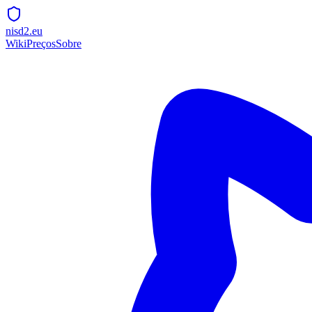
nisd2.eu
Wiki
Preços
Sobre