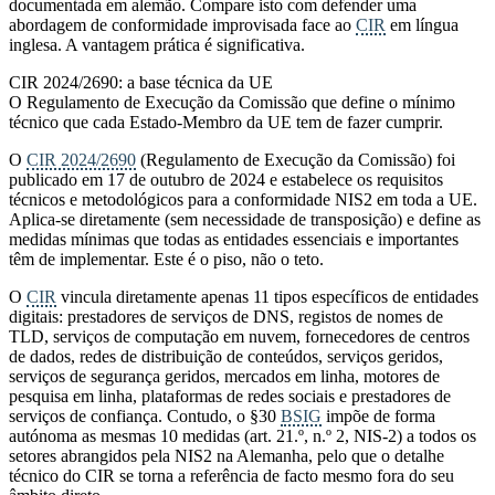
documentada em alemão. Compare isto com defender uma
abordagem de conformidade improvisada face ao
CIR
em língua
inglesa. A vantagem prática é significativa.
CIR 2024/2690: a base técnica da UE
O Regulamento de Execução da Comissão que define o mínimo
técnico que cada Estado-Membro da UE tem de fazer cumprir.
O
CIR 2024/2690
(Regulamento de Execução da Comissão) foi
publicado em 17 de outubro de 2024 e estabelece os requisitos
técnicos e metodológicos para a conformidade NIS2 em toda a UE.
Aplica-se diretamente (sem necessidade de transposição) e define as
medidas mínimas que todas as entidades essenciais e importantes
têm de implementar. Este é o piso, não o teto.
O
CIR
vincula diretamente apenas 11 tipos específicos de entidades
digitais: prestadores de serviços de DNS, registos de nomes de
TLD, serviços de computação em nuvem, fornecedores de centros
de dados, redes de distribuição de conteúdos, serviços geridos,
serviços de segurança geridos, mercados em linha, motores de
pesquisa em linha, plataformas de redes sociais e prestadores de
serviços de confiança. Contudo, o §30
BSIG
impõe de forma
autónoma as mesmas 10 medidas (art. 21.º, n.º 2, NIS-2) a todos os
setores abrangidos pela NIS2 na Alemanha, pelo que o detalhe
técnico do CIR se torna a referência de facto mesmo fora do seu