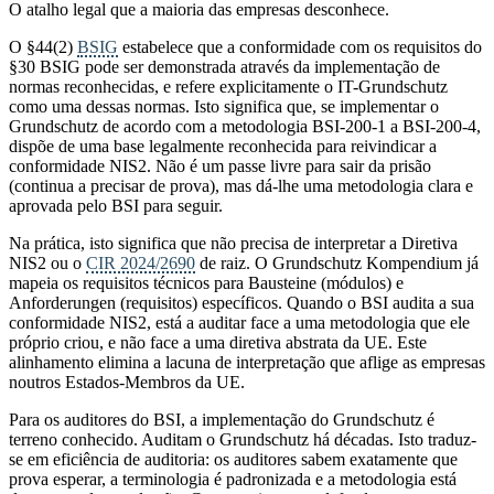
O atalho legal que a maioria das empresas desconhece.
O §44(2)
BSIG
estabelece que a conformidade com os requisitos do
§30 BSIG pode ser demonstrada através da implementação de
normas reconhecidas, e refere explicitamente o IT-Grundschutz
como uma dessas normas. Isto significa que, se implementar o
Grundschutz de acordo com a metodologia BSI-200-1 a BSI-200-4,
dispõe de uma base legalmente reconhecida para reivindicar a
conformidade NIS2. Não é um passe livre para sair da prisão
(continua a precisar de prova), mas dá-lhe uma metodologia clara e
aprovada pelo BSI para seguir.
Na prática, isto significa que não precisa de interpretar a Diretiva
NIS2 ou o
CIR 2024/2690
de raiz. O Grundschutz Kompendium já
mapeia os requisitos técnicos para Bausteine (módulos) e
Anforderungen (requisitos) específicos. Quando o BSI audita a sua
conformidade NIS2, está a auditar face a uma metodologia que ele
próprio criou, e não face a uma diretiva abstrata da UE. Este
alinhamento elimina a lacuna de interpretação que aflige as empresas
noutros Estados-Membros da UE.
Para os auditores do BSI, a implementação do Grundschutz é
terreno conhecido. Auditam o Grundschutz há décadas. Isto traduz-
se em eficiência de auditoria: os auditores sabem exatamente que
prova esperar, a terminologia é padronizada e a metodologia está