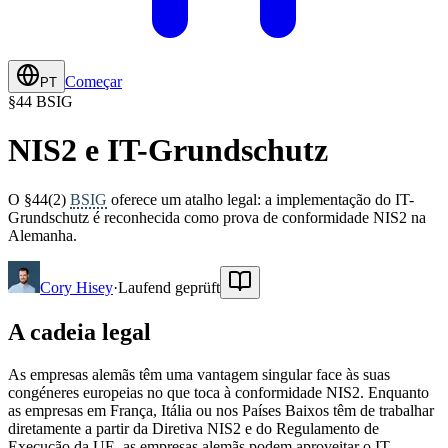
Começar
PT
§
44 BSIG
NIS2 e IT-Grundschutz
O §44(2)
BSIG
oferece um atalho legal: a implementação do IT-
Grundschutz é reconhecida como prova de conformidade NIS2 na
Alemanha.
Cory Hisey
·
Laufend geprüft
A cadeia legal
As empresas alemãs têm uma vantagem singular face às suas
congéneres europeias no que toca à conformidade NIS2. Enquanto
as empresas em França, Itália ou nos Países Baixos têm de trabalhar
diretamente a partir da Diretiva NIS2 e do Regulamento de
Execução da UE, as empresas alemãs podem aproveitar o IT-