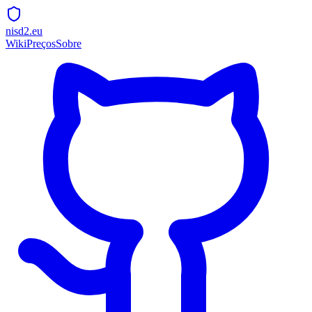
nisd2.eu
Wiki
Preços
Sobre