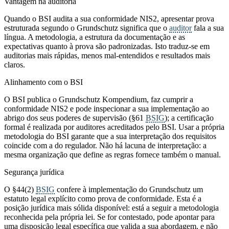
Vantagem na auditoria
Quando o BSI audita a sua conformidade NIS2, apresentar prova
estruturada segundo o Grundschutz significa que o
auditor
fala a sua
língua. A metodologia, a estrutura da documentação e as
expectativas quanto à prova são padronizadas. Isto traduz-se em
auditorias mais rápidas, menos mal-entendidos e resultados mais
claros.
Alinhamento com o BSI
O BSI publica o Grundschutz Kompendium, faz cumprir a
conformidade NIS2 e pode inspecionar a sua implementação ao
abrigo dos seus poderes de supervisão (§61
BSIG
); a certificação
formal é realizada por auditores acreditados pelo BSI. Usar a própria
metodologia do BSI garante que a sua interpretação dos requisitos
coincide com a do regulador. Não há lacuna de interpretação: a
mesma organização que define as regras fornece também o manual.
Segurança jurídica
O §44(2)
BSIG
confere à implementação do Grundschutz um
estatuto legal explícito como prova de conformidade. Esta é a
posição jurídica mais sólida disponível: está a seguir a metodologia
reconhecida pela própria lei. Se for contestado, pode apontar para
uma disposição legal específica que valida a sua abordagem, e não