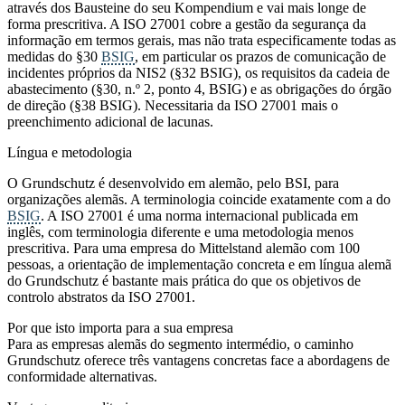
através dos Bausteine do seu Kompendium e vai mais longe de
forma prescritiva. A ISO 27001 cobre a gestão da segurança da
informação em termos gerais, mas não trata especificamente todas as
medidas do §30
BSIG
, em particular os prazos de comunicação de
incidentes próprios da NIS2 (§32 BSIG), os requisitos da cadeia de
abastecimento (§30, n.º 2, ponto 4, BSIG) e as obrigações do órgão
de direção (§38 BSIG). Necessitaria da ISO 27001 mais o
preenchimento adicional de lacunas.
Língua e metodologia
O Grundschutz é desenvolvido em alemão, pelo BSI, para
organizações alemãs. A terminologia coincide exatamente com a do
BSIG
. A ISO 27001 é uma norma internacional publicada em
inglês, com terminologia diferente e uma metodologia menos
prescritiva. Para uma empresa do Mittelstand alemão com 100
pessoas, a orientação de implementação concreta e em língua alemã
do Grundschutz é bastante mais prática do que os objetivos de
controlo abstratos da ISO 27001.
Por que isto importa para a sua empresa
Para as empresas alemãs do segmento intermédio, o caminho
Grundschutz oferece três vantagens concretas face a abordagens de
conformidade alternativas.