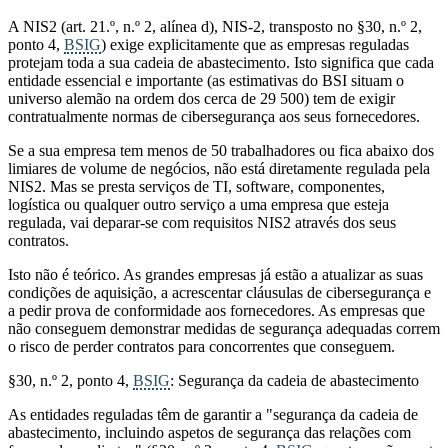
A NIS2 (art. 21.º, n.º 2, alínea d), NIS-2, transposto no §30, n.º 2,
ponto 4,
BSIG
) exige explicitamente que as empresas reguladas
protejam toda a sua cadeia de abastecimento. Isto significa que cada
entidade essencial e importante (as estimativas do BSI situam o
universo alemão na ordem dos cerca de 29 500) tem de exigir
contratualmente normas de cibersegurança aos seus fornecedores.
Se a sua empresa tem menos de 50 trabalhadores ou fica abaixo dos
limiares de volume de negócios, não está diretamente regulada pela
NIS2. Mas se presta serviços de TI, software, componentes,
logística ou qualquer outro serviço a uma empresa que esteja
regulada, vai deparar-se com requisitos NIS2 através dos seus
contratos.
Isto não é teórico. As grandes empresas já estão a atualizar as suas
condições de aquisição, a acrescentar cláusulas de cibersegurança e
a pedir prova de conformidade aos fornecedores. As empresas que
não conseguem demonstrar medidas de segurança adequadas correm
o risco de perder contratos para concorrentes que conseguem.
§30, n.º 2, ponto 4,
BSIG
: Segurança da cadeia de abastecimento
As entidades reguladas têm de garantir a "segurança da cadeia de
abastecimento, incluindo aspetos de segurança das relações com