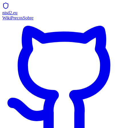
nisd2.eu
Wiki
Preços
Sobre