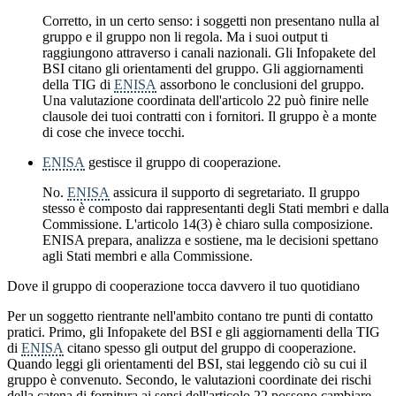
Corretto, in un certo senso: i soggetti non presentano nulla al
gruppo e il gruppo non li regola. Ma i suoi output ti
raggiungono attraverso i canali nazionali. Gli Infopakete del
BSI citano gli orientamenti del gruppo. Gli aggiornamenti
della TIG di
ENISA
assorbono le conclusioni del gruppo.
Una valutazione coordinata dell'articolo 22 può finire nelle
clausole dei tuoi contratti con i fornitori. Il gruppo è a monte
di cose che invece tocchi.
ENISA
gestisce il gruppo di cooperazione.
No.
ENISA
assicura il supporto di segretariato. Il gruppo
stesso è composto dai rappresentanti degli Stati membri e dalla
Commissione. L'articolo 14(3) è chiaro sulla composizione.
ENISA prepara, analizza e sostiene, ma le decisioni spettano
agli Stati membri e alla Commissione.
Dove il gruppo di cooperazione tocca davvero il tuo quotidiano
Per un soggetto rientrante nell'ambito contano tre punti di contatto
pratici. Primo, gli Infopakete del BSI e gli aggiornamenti della TIG
di
ENISA
citano spesso gli output del gruppo di cooperazione.
Quando leggi gli orientamenti del BSI, stai leggendo ciò su cui il
gruppo è convenuto. Secondo, le valutazioni coordinate dei rischi
della catena di fornitura ai sensi dell'articolo 22 possono cambiare