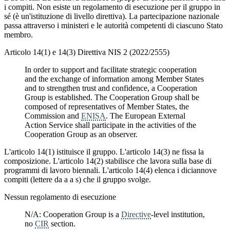
i compiti. Non esiste un regolamento di esecuzione per il gruppo in
sé (è un'istituzione di livello direttiva). La partecipazione nazionale
passa attraverso i ministeri e le autorità competenti di ciascuno Stato
membro.
Articolo 14(1) e 14(3) Direttiva NIS 2 (2022/2555)
In order to support and facilitate strategic cooperation
and the exchange of information among Member States
and to strengthen trust and confidence, a Cooperation
Group is established. The Cooperation Group shall be
composed of representatives of Member States, the
Commission and
ENISA
. The European External
Action Service shall participate in the activities of the
Cooperation Group as an observer.
L'articolo 14(1) istituisce il gruppo. L'articolo 14(3) ne fissa la
composizione. L'articolo 14(2) stabilisce che lavora sulla base di
programmi di lavoro biennali. L'articolo 14(4) elenca i diciannove
compiti (lettere da a a s) che il gruppo svolge.
Nessun regolamento di esecuzione
N/A: Cooperation Group is a
Directive
-level institution,
no
CIR
section.