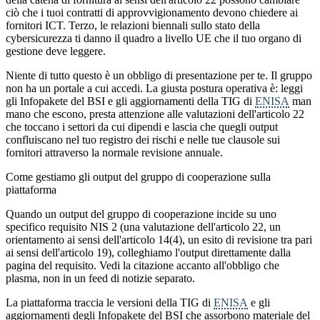
ciò che i tuoi contratti di approvvigionamento devono chiedere ai
fornitori ICT. Terzo, le relazioni biennali sullo stato della
cybersicurezza ti danno il quadro a livello UE che il tuo organo di
gestione deve leggere.
Niente di tutto questo è un obbligo di presentazione per te. Il gruppo
non ha un portale a cui accedi. La giusta postura operativa è: leggi
gli Infopakete del BSI e gli aggiornamenti della TIG di
ENISA
man
mano che escono, presta attenzione alle valutazioni dell'articolo 22
che toccano i settori da cui dipendi e lascia che quegli output
confluiscano nel tuo registro dei rischi e nelle tue clausole sui
fornitori attraverso la normale revisione annuale.
Come gestiamo gli output del gruppo di cooperazione sulla
piattaforma
Quando un output del gruppo di cooperazione incide su uno
specifico requisito NIS 2 (una valutazione dell'articolo 22, un
orientamento ai sensi dell'articolo 14(4), un esito di revisione tra pari
ai sensi dell'articolo 19), colleghiamo l'output direttamente dalla
pagina del requisito. Vedi la citazione accanto all'obbligo che
plasma, non in un feed di notizie separato.
La piattaforma traccia le versioni della TIG di
ENISA
e gli
aggiornamenti degli Infopakete del BSI che assorbono materiale del