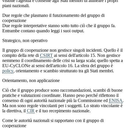
visibile l'agenda e consente agli Stati membri di allineare i propri
piani nazionali.
Due regole che plasmano il funzionamento del gruppo di
cooperazione
Due regole interpretative stanno sotto tutto ciò che il gruppo fa.
Entrambe contano quando leggi i suoi output.
Strategico, non operativo
Il gruppo di cooperazione non gestisce singoli incidenti. Quello è il
compito della rete di
CSIRT
ai sensi dell'articolo 15. Non gestisce
nemmeno il coordinamento delle crisi su larga scala; quello spetta a
EU-CyCLONe ai sensi dell'articolo 16. La sfera del gruppo è
policy
, orientamento e scambio strutturato tra gli Stati membri.
Orientamento, non applicazione
Ciò che il gruppo produce sono raccomandazioni, scambi di buone
pratiche e valutazioni coordinate. Hanno peso perché riflettono il
consenso di ogni autorità nazionale più la Commissione ed
ENISA
.
Ma non sono regole vincolanti per i soggetti. Lo strato vincolante è
la direttiva, il
CIR
e il tuo recepimento nazionale.
Come le autorità nazionali si rapportano con il gruppo di
cooperazione