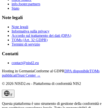
info.footer.partners
Stato
Note legali
Note legali
Informativa sulla privacy
Accordo sul trattamento dei dati (DPA)
TOMs (Art. 32 GDPR)
Termini di servizio
Contatti
contact@nisd2.eu
Hosting in Germania
Conforme al GDPR
DPA disponibile
TOMs
pubblicati
Trust Center →
©
2026
NISD2.eu - Piattaforma di conformità NIS2
IT
Questa piattaforma è uno strumento di gestione della conformità e
non costituisce consulenza legale. Tutta la responsabilità di