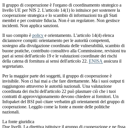
Il gruppo di cooperazione è l'organo di coordinamento strategico a
livello UE per NIS 2. L'articolo 14(1) lo istituisce per sostenere la
cooperazione strategica e lo scambio di informazioni tra gli Stati
membri e per costruire fiducia. Non è un regolatore. Non gestisce
incidenti. Non applica sanzioni.
Il suo compito è
policy
e orientamento. L'articolo 14(4) elenca
diciannove compiti: orientamento per le autorità competenti,
sostegno alla divulgazione coordinata delle vulnerabilità, scambio di
buone pratiche, contributo consultivo alla Commissione, revisioni tra
pari ai sensi dell'articolo 19 e le valutazioni coordinate dei rischi
della catena di fornitura ai sensi dell'articolo 22.
ENISA
assicura il
segretariato.
Per la maggior parte dei soggetti, il gruppo di cooperazione è
invisibile. Non ci hai mai a che fare direttamente. Ma i suoi output ti
raggiungono attraverso le autorità nazionali. Una valutazione
coordinata dei rischi dell'articolo 22 può plasmare ciò che i tuoi
contratti di approvvigionamento devono chiedere ai fornitori. Un
Infopaket del BSI può citare verbatim gli orientamenti del gruppo di
cooperazione. Leggilo come la fonte a monte delle politiche
nazionali.
La fonte giuridica
Due livelli. La direttiva istituisce il gruppo di cooperazione e ne fissa