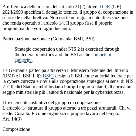
A differenza delle misure dell'articolo 21(2), dove il
CIR
(UE)
2024/2690 specifica il dettaglio tecnico, il gruppo di cooperazione in
sé risiede nella direttiva. Non esiste un regolamento di esecuzione
che renda operativo l'articolo 14. Il gruppo fissa il proprio
programma di lavoro ogni due anni.
Partecipazione nazionale (Germania: BMI, BSI)
Strategic cooperation under NIS 2 is exercised through
the federal ministries and the BSI as the
competent
authority
.
La Germania partecipa attraverso il Ministero federale dell'Interno
(BMI) e il BSI. Il §3
BSIG
designa il BSI come autorità federale per
la cybersicurezza e rinvia alla cooperazione strategica ai sensi di NIS
2. Gli altri Stati membri inviano i propri rappresentanti, di norma un
seggio ministeriale più l'autorità nazionale per la cybersicurezza.
I tre elementi costitutivi del gruppo di cooperazione
L'articolo 14 struttura il gruppo attorno a tre pezzi strutturali. Chi vi
siede. Cosa fa. E come organizza il proprio lavoro nel tempo.
Art. 14(3)
Composizione