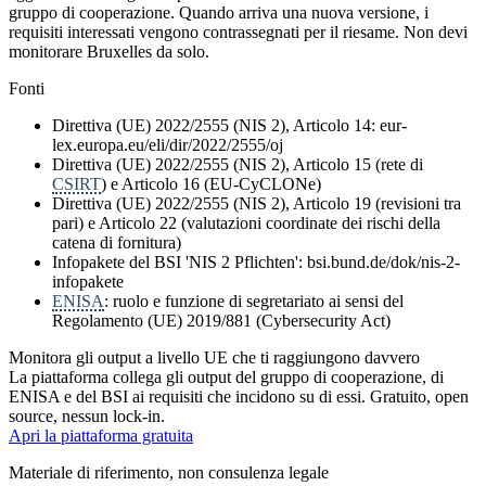
gruppo di cooperazione. Quando arriva una nuova versione, i
requisiti interessati vengono contrassegnati per il riesame. Non devi
monitorare Bruxelles da solo.
Fonti
Direttiva (UE) 2022/2555 (NIS 2), Articolo 14: eur-
lex.europa.eu/eli/dir/2022/2555/oj
Direttiva (UE) 2022/2555 (NIS 2), Articolo 15 (rete di
CSIRT
) e Articolo 16 (EU-CyCLONe)
Direttiva (UE) 2022/2555 (NIS 2), Articolo 19 (revisioni tra
pari) e Articolo 22 (valutazioni coordinate dei rischi della
catena di fornitura)
Infopakete del BSI 'NIS 2 Pflichten': bsi.bund.de/dok/nis-2-
infopakete
ENISA
: ruolo e funzione di segretariato ai sensi del
Regolamento (UE) 2019/881 (Cybersecurity Act)
Monitora gli output a livello UE che ti raggiungono davvero
La piattaforma collega gli output del gruppo di cooperazione, di
ENISA e del BSI ai requisiti che incidono su di essi. Gratuito, open
source, nessun lock-in.
Apri la piattaforma gratuita
Materiale di riferimento, non consulenza legale