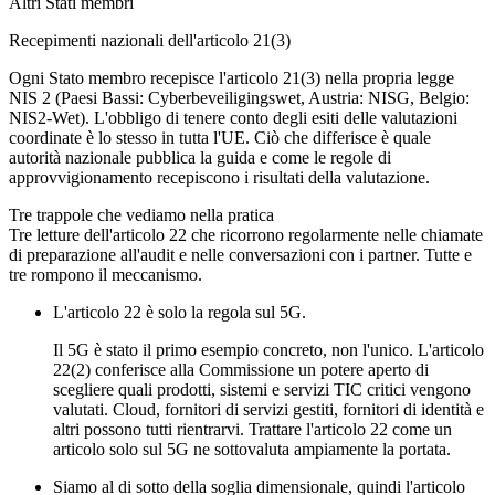
Altri Stati membri
Recepimenti nazionali dell'articolo 21(3)
Ogni Stato membro recepisce l'articolo 21(3) nella propria legge
NIS 2 (Paesi Bassi: Cyberbeveiligingswet, Austria: NISG, Belgio:
NIS2-Wet). L'obbligo di tenere conto degli esiti delle valutazioni
coordinate è lo stesso in tutta l'UE. Ciò che differisce è quale
autorità nazionale pubblica la guida e come le regole di
approvvigionamento recepiscono i risultati della valutazione.
Tre trappole che vediamo nella pratica
Tre letture dell'articolo 22 che ricorrono regolarmente nelle chiamate
di preparazione all'audit e nelle conversazioni con i partner. Tutte e
tre rompono il meccanismo.
L'articolo 22 è solo la regola sul 5G.
Il 5G è stato il primo esempio concreto, non l'unico. L'articolo
22(2) conferisce alla Commissione un potere aperto di
scegliere quali prodotti, sistemi e servizi TIC critici vengono
valutati. Cloud, fornitori di servizi gestiti, fornitori di identità e
altri possono tutti rientrarvi. Trattare l'articolo 22 come un
articolo solo sul 5G ne sottovaluta ampiamente la portata.
Siamo al di sotto della soglia dimensionale, quindi l'articolo