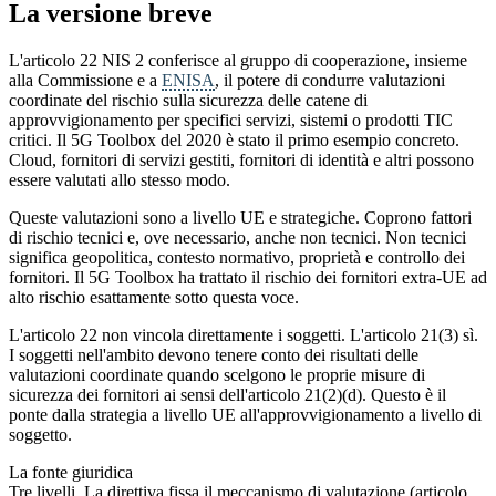
La versione breve
L'articolo 22 NIS 2 conferisce al gruppo di cooperazione, insieme
alla Commissione e a
ENISA
, il potere di condurre valutazioni
coordinate del rischio sulla sicurezza delle catene di
approvvigionamento per specifici servizi, sistemi o prodotti TIC
critici. Il 5G Toolbox del 2020 è stato il primo esempio concreto.
Cloud, fornitori di servizi gestiti, fornitori di identità e altri possono
essere valutati allo stesso modo.
Queste valutazioni sono a livello UE e strategiche. Coprono fattori
di rischio tecnici e, ove necessario, anche non tecnici. Non tecnici
significa geopolitica, contesto normativo, proprietà e controllo dei
fornitori. Il 5G Toolbox ha trattato il rischio dei fornitori extra-UE ad
alto rischio esattamente sotto questa voce.
L'articolo 22 non vincola direttamente i soggetti. L'articolo 21(3) sì.
I soggetti nell'ambito devono tenere conto dei risultati delle
valutazioni coordinate quando scelgono le proprie misure di
sicurezza dei fornitori ai sensi dell'articolo 21(2)(d). Questo è il
ponte dalla strategia a livello UE all'approvvigionamento a livello di
soggetto.
La fonte giuridica
Tre livelli. La direttiva fissa il meccanismo di valutazione (articolo