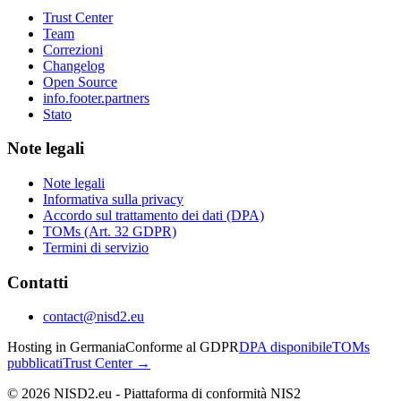
Trust Center
Team
Correzioni
Changelog
Open Source
info.footer.partners
Stato
Note legali
Note legali
Informativa sulla privacy
Accordo sul trattamento dei dati (DPA)
TOMs (Art. 32 GDPR)
Termini di servizio
Contatti
contact@nisd2.eu
Hosting in Germania
Conforme al GDPR
DPA disponibile
TOMs
pubblicati
Trust Center →
©
2026
NISD2.eu - Piattaforma di conformità NIS2