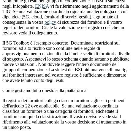
Monitorate gli esiti del gruppo di cooperazione. Il BSI li sintetizza
negli Infopakete.
ENISA
vi fa riferimento negli aggiornamenti della
TIG. Se una valutazione coordinata riguarda una tecnologia da cui
dipendete (5G, cloud, fornitori di servizi gestiti), aggiornate di
conseguenza la vostra
policy
di sicurezza dei fornitori e il vostro
registro dei fornitori. Citate la valutazione nel registro così che un
revisore veda il collegamento.
Il 5G Toolbox è l'esempio concreto. Determinate restrizioni sui
fornitori ad alto rischio sono confluite nelle regole di
approvvigionamento nazionali e da lì nelle scelte di fornitori a livello
di soggetto. Aspettatevi lo stesso schema quando saranno pubblicate
nuove valutazioni. Non dovete leggere l'intero documento del
gruppo di cooperazione. La sintesi del BSI più una voce di una riga
sui fornitori interessati nel vostro registro è sufficiente a dimostrare
che avete tenuto conto degli esiti.
Come gestiamo tutto questo sulla piattaforma
Il registro dei fornitori collega ciascun fornitore agli esiti pertinenti
dell'articolo 22 ove applicabile. Se una valutazione coordinata
classifica un fornitore o una categoria di fornitori, etichettate il
fornitore con quella classificazione. Il vostro revisore vede sia il
riferimento alla valutazione sia la vostra decisione di trattamento in
un unico posto.