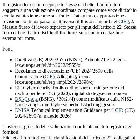
Il registro dei rischi recepisce le stesse etichette. Un fornitore
soggetto a una valutazione coordinata compare come voce di rischio
con la valutazione come sua fonte. Trattamento, approvazione e
revisione continua passano attraverso il flusso standard del
CIR
§2.
Nessun flusso di lavoro separato per gli input dell'articolo 22. Stessa
forma di ogni altro rischio di fornitore, solo con una citazione
esterna più forte.
Fonti
Direttiva (UE) 2022/2555 (NIS 2), Articoli 21 e 22: eur-
lex.europa.eu/eli/dir/2022/2555/oj
Regolamento di esecuzione (UE) 2024/2690 della
Commissione (
CIR
), Allegato §5: eur-
lex.europa.eu/eli/reg_impl/2024/2690/oj
EU Cybersecurity Toolbox di misure di mitigazione del
rischio per le reti 5G (2020): digital-strategy.ec.europa.eu
BSI-Gesetz
(BSIG), §30(2)(4) come modificato dalla NIS2-
Umsetzungs- und Cybersicherheitsstärkungsgesetz
ENISA
Technical Implementation Guidance per il
CIR
(UE)
2024/2690 (al maggio 2026)
Trasferisci gli esiti delle valutazioni coordinate nel tuo registro dei
fornitori
Etichetta i fornitori con le classificazioni dell'articolo 22, collegali al