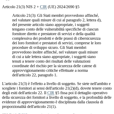
Articolo 21(3) NIS 2 +
CIR
(UE) 2024/2690 §5
Articolo 21(3): Gli Stati membri provvedono affinché,
nel valutare quali misure di cui al paragrafo 2, lettera d),
del presente articolo siano appropriate, i soggetti
tengano conto delle vulnerabilità specifiche di ciascun
fornitore diretto e prestatore di servizi e della qualità
complessiva dei prodotti e delle prassi di cibersicurezza
dei loro fornitori e prestatori di servizi, comprese le loro
procedure di sviluppo sicuro. Gli Stati membri
provvedono inoltre affinché, nel valutare quali misure
di cui a tale lettera siano appropriate, i soggetti siano
tenuti a tenere conto dei risultati delle valutazioni
coordinate del rischio per la sicurezza delle catene di
approvvigionamento critiche effettuate a norma
dell'articolo 22, paragrafo 1.
L'articolo 21(3) è l'effetto a livello di soggetto. Se siete nell'ambito e
scegliete i fornitori ai sensi dell'articolo 21(2)(d), dovete tenere conto
degli esiti dell'articolo 22. Il
CIR
§5 fissa poi il dettaglio operativo
della sicurezza dei fornitori a livello di soggetto, e la profondità delle
evidenze di approvvigionamento è disciplinata dalla clausola di
proporzionalità dell'articolo 21(1).