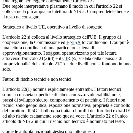
Due regole per leggere correttamente l'articolo 22
Due regole interpretative plasmano il modo in cui l'articolo 22 si
colloca nella più ampia architettura di NIS 2. Comprendetele bene e
il resto ne consegue.
Strategico a livello UE, operativo a livello di soggetto
L'articolo 22 si colloca al livello strategico dell'UE. Il gruppo di
cooperazione, la Commissione ed
ENISA
lo conducono. L'output è
una lettura coordinata di una particolare catena di
approvvigionamento. I soggetti operativizzano poi tale lettura
attraverso l'articolo 21(2)(d) e il
CIR
§5, scalata dalla clausola di
proporzionalità dell'articolo 21(1). I due livelli non si fondono in uno
solo.
Fattori di rischio tecnici e non tecnici
L'articolo 22(1) nomina esplicitamente entrambi. I fattori tecnici
sono la consueta superficie di cibersicurezza: vulnerabilità note,
prassi di sviluppo sicuro, comportamento di patching. I fattori non
tecnici sono geopolitica, esposizione normativa, proprietà e controllo
del fornitore. Il 5G Toolbox ha trattato i profili dei fornitori extra-UE
ad alto rischio esattamente sotto questa voce. L'articolo 22 è l'unico
articolo di NIS 2 in cui il rischio non tecnico è nominato nel testo.
Come le autorità nazionali gestiscono tutto questo