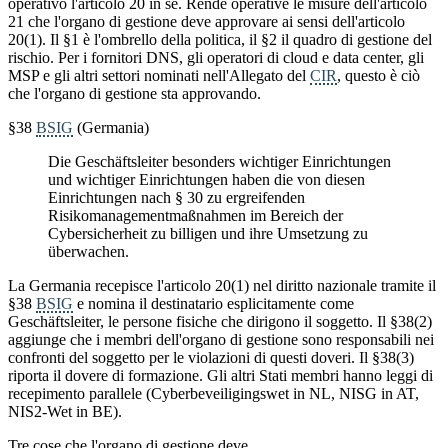
operativo l'articolo 20 in sé. Rende operative le misure dell'articolo
21 che l'organo di gestione deve approvare ai sensi dell'articolo
20(1). Il §1 è l'ombrello della politica, il §2 il quadro di gestione del
rischio. Per i fornitori DNS, gli operatori di cloud e data center, gli
MSP e gli altri settori nominati nell'Allegato del
CIR
, questo è ciò
che l'organo di gestione sta approvando.
§38
BSIG
(Germania)
Die Geschäftsleiter besonders wichtiger Einrichtungen
und wichtiger Einrichtungen haben die von diesen
Einrichtungen nach § 30 zu ergreifenden
Risikomanagementmaßnahmen im Bereich der
Cybersicherheit zu billigen und ihre Umsetzung zu
überwachen.
La Germania recepisce l'articolo 20(1) nel diritto nazionale tramite il
§38
BSIG
e nomina il destinatario esplicitamente come
Geschäftsleiter, le persone fisiche che dirigono il soggetto. Il §38(2)
aggiunge che i membri dell'organo di gestione sono responsabili nei
confronti del soggetto per le violazioni di questi doveri. Il §38(3)
riporta il dovere di formazione. Gli altri Stati membri hanno leggi di
recepimento parallele (Cyberbeveiligingswet in NL, NISG in AT,
NIS2-Wet in BE).
Tre cose che l'organo di gestione deve