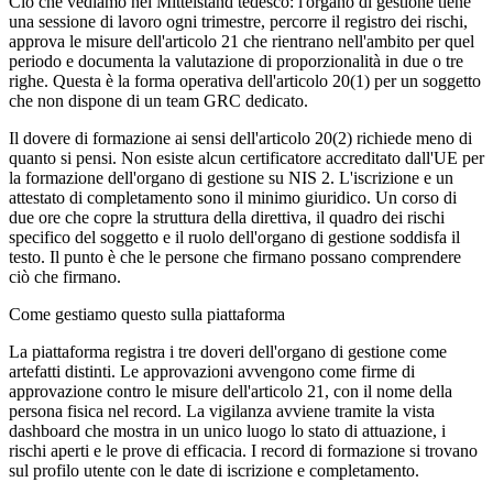
Ciò che vediamo nel Mittelstand tedesco: l'organo di gestione tiene
una sessione di lavoro ogni trimestre, percorre il registro dei rischi,
approva le misure dell'articolo 21 che rientrano nell'ambito per quel
periodo e documenta la valutazione di proporzionalità in due o tre
righe. Questa è la forma operativa dell'articolo 20(1) per un soggetto
che non dispone di un team GRC dedicato.
Il dovere di formazione ai sensi dell'articolo 20(2) richiede meno di
quanto si pensi. Non esiste alcun certificatore accreditato dall'UE per
la formazione dell'organo di gestione su NIS 2. L'iscrizione e un
attestato di completamento sono il minimo giuridico. Un corso di
due ore che copre la struttura della direttiva, il quadro dei rischi
specifico del soggetto e il ruolo dell'organo di gestione soddisfa il
testo. Il punto è che le persone che firmano possano comprendere
ciò che firmano.
Come gestiamo questo sulla piattaforma
La piattaforma registra i tre doveri dell'organo di gestione come
artefatti distinti. Le approvazioni avvengono come firme di
approvazione contro le misure dell'articolo 21, con il nome della
persona fisica nel record. La vigilanza avviene tramite la vista
dashboard che mostra in un unico luogo lo stato di attuazione, i
rischi aperti e le prove di efficacia. I record di formazione si trovano
sul profilo utente con le date di iscrizione e completamento.