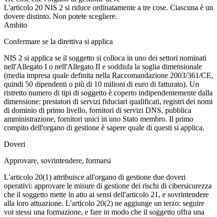
L'articolo 20 NIS 2 si riduce ordinatamente a tre cose. Ciascuna è un
dovere distinto. Non potete scegliere.
Ambito
Confermare se la direttiva si applica
NIS 2 si applica se il soggetto si colloca in uno dei settori nominati
nell'Allegato I o nell'Allegato II e soddisfa la soglia dimensionale
(media impresa quale definita nella Raccomandazione 2003/361/CE,
quindi 50 dipendenti o più di 10 milioni di euro di fatturato). Un
ristretto numero di tipi di soggetto è coperto indipendentemente dalla
dimensione: prestatori di servizi fiduciari qualificati, registri dei nomi
di dominio di primo livello, fornitori di servizi DNS, pubblica
amministrazione, fornitori unici in uno Stato membro. Il primo
compito dell'organo di gestione è sapere quale di questi si applica.
Doveri
Approvare, sovrintendere, formarsi
L'articolo 20(1) attribuisce all'organo di gestione due doveri
operativi: approvare le misure di gestione dei rischi di cibersicurezza
che il soggetto mette in atto ai sensi dell'articolo 21, e sovrintendere
alla loro attuazione. L'articolo 20(2) ne aggiunge un terzo: seguire
voi stessi una formazione, e fare in modo che il soggetto offra una