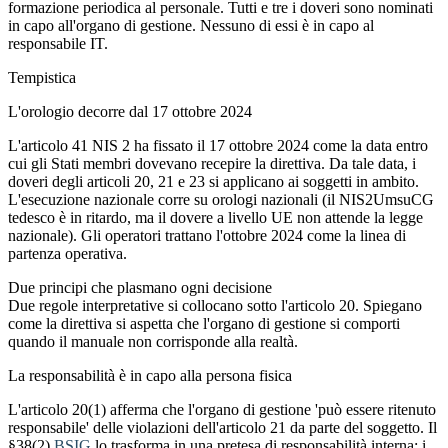
formazione periodica al personale. Tutti e tre i doveri sono nominati
in capo all'organo di gestione. Nessuno di essi è in capo al
responsabile IT.
Tempistica
L'orologio decorre dal 17 ottobre 2024
L'articolo 41 NIS 2 ha fissato il 17 ottobre 2024 come la data entro
cui gli Stati membri dovevano recepire la direttiva. Da tale data, i
doveri degli articoli 20, 21 e 23 si applicano ai soggetti in ambito.
L'esecuzione nazionale corre su orologi nazionali (il NIS2UmsuCG
tedesco è in ritardo, ma il dovere a livello UE non attende la legge
nazionale). Gli operatori trattano l'ottobre 2024 come la linea di
partenza operativa.
Due principi che plasmano ogni decisione
Due regole interpretative si collocano sotto l'articolo 20. Spiegano
come la direttiva si aspetta che l'organo di gestione si comporti
quando il manuale non corrisponde alla realtà.
La responsabilità è in capo alla persona fisica
L'articolo 20(1) afferma che l'organo di gestione 'può essere ritenuto
responsabile' delle violazioni dell'articolo 21 da parte del soggetto. Il
§38(2)
BSIG
lo trasforma in una pretesa di responsabilità interna: i