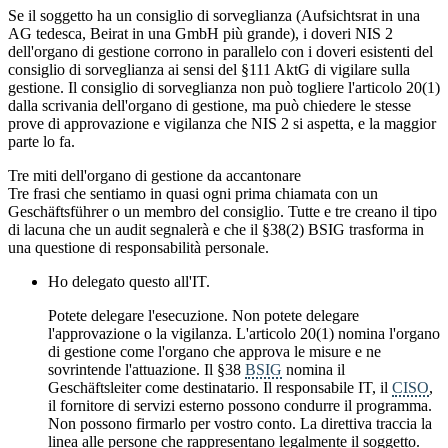
Se il soggetto ha un consiglio di sorveglianza (Aufsichtsrat in una
AG tedesca, Beirat in una GmbH più grande), i doveri NIS 2
dell'organo di gestione corrono in parallelo con i doveri esistenti del
consiglio di sorveglianza ai sensi del §111 AktG di vigilare sulla
gestione. Il consiglio di sorveglianza non può togliere l'articolo 20(1)
dalla scrivania dell'organo di gestione, ma può chiedere le stesse
prove di approvazione e vigilanza che NIS 2 si aspetta, e la maggior
parte lo fa.
Tre miti dell'organo di gestione da accantonare
Tre frasi che sentiamo in quasi ogni prima chiamata con un
Geschäftsführer o un membro del consiglio. Tutte e tre creano il tipo
di lacuna che un audit segnalerà e che il §38(2) BSIG trasforma in
una questione di responsabilità personale.
Ho delegato questo all'IT.
Potete delegare l'esecuzione. Non potete delegare
l'approvazione o la vigilanza. L'articolo 20(1) nomina l'organo
di gestione come l'organo che approva le misure e ne
sovrintende l'attuazione. Il §38
BSIG
nomina il
Geschäftsleiter come destinatario. Il responsabile IT, il
CISO
,
il fornitore di servizi esterno possono condurre il programma.
Non possono firmarlo per vostro conto. La direttiva traccia la
linea alle persone che rappresentano legalmente il soggetto.