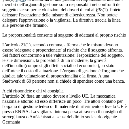
membri dell'organo di gestione sono responsabili nei confronti del
soggetto stesso per le violazioni dei doveri di cui al §38(1). Potete
delegare l'esecuzione delle misure di cibersicurezza. Non potete
delegare l'approvazione o la vigilanza. La direttiva traccia la linea
alle persone che firmano.
La proporzionalità consente al soggetto di adattarsi al proprio rischio
L'articolo 21(1), secondo comma, afferma che le misure devono
essere 'adeguate e proporzionate' al rischio che il soggetto affronta.
Sei fattori concorrono a tale valutazione: l'esposizione del soggetto,
le sue dimensioni, la probabilità di un incidente, la gravità
dell'impatto (compresi gli effetti sociali ed economici), lo stato
dell'arte e il costo di attuazione. L'organo di gestione è l'organo che
giudica tale valutazione di proporzionalità e la firma. A una
Stadtwerk di 60 persone non si chiede di spendere come una banca.
A chi rispondete e chi vi consiglia
L'articolo 20 fissa un unico dovere a livello UE. La meccanica
nazionale attorno ad esso differisce un poco. Tre attori contano per
l'organo di gestione tedesco. Il materiale di riferimento a livello UE è
presso ENISA. La vigilanza interna passa attraverso il consiglio di
sorveglianza o Aufsichtsrat ai sensi del diritto societario vigente.
Germania