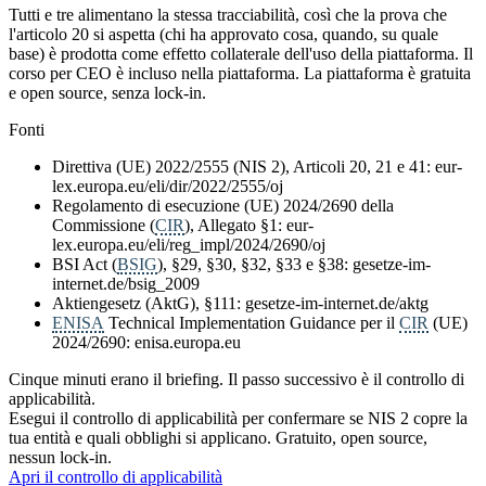
Tutti e tre alimentano la stessa tracciabilità, così che la prova che
l'articolo 20 si aspetta (chi ha approvato cosa, quando, su quale
base) è prodotta come effetto collaterale dell'uso della piattaforma. Il
corso per CEO è incluso nella piattaforma. La piattaforma è gratuita
e open source, senza lock-in.
Fonti
Direttiva (UE) 2022/2555 (NIS 2), Articoli 20, 21 e 41: eur-
lex.europa.eu/eli/dir/2022/2555/oj
Regolamento di esecuzione (UE) 2024/2690 della
Commissione (
CIR
), Allegato §1: eur-
lex.europa.eu/eli/reg_impl/2024/2690/oj
BSI Act (
BSIG
), §29, §30, §32, §33 e §38: gesetze-im-
internet.de/bsig_2009
Aktiengesetz (AktG), §111: gesetze-im-internet.de/aktg
ENISA
Technical Implementation Guidance per il
CIR
(UE)
2024/2690: enisa.europa.eu
Cinque minuti erano il briefing. Il passo successivo è il controllo di
applicabilità.
Esegui il controllo di applicabilità per confermare se NIS 2 copre la
tua entità e quali obblighi si applicano. Gratuito, open source,
nessun lock-in.
Apri il controllo di applicabilità