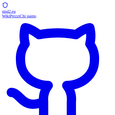
nisd2.eu
Wiki
Prezzi
Chi siamo