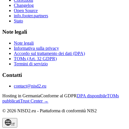
Correzioni
Changelog
Open Source
info.footer.partners
Stato
Note legali
Note legali
Informativa sulla privacy
Accordo sul trattamento dei dati (DPA)
TOMs (Art. 32 GDPR)
Termini di servizio
Contatti
contact@nisd2.eu
Hosting in Germania
Conforme al GDPR
DPA disponibile
TOMs
pubblicati
Trust Center →
©
2026
NISD2.eu - Piattaforma di conformità NIS2
IT