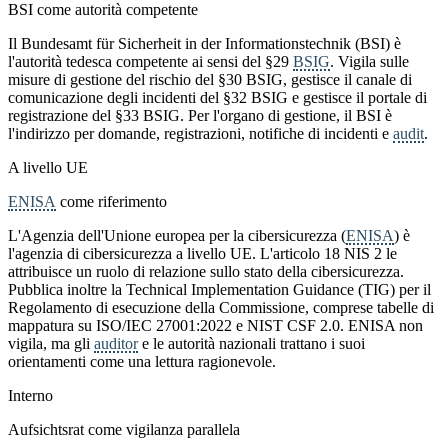
BSI come autorità competente
Il Bundesamt für Sicherheit in der Informationstechnik (BSI) è
l'autorità tedesca competente ai sensi del §29
BSIG
. Vigila sulle
misure di gestione del rischio del §30 BSIG, gestisce il canale di
comunicazione degli incidenti del §32 BSIG e gestisce il portale di
registrazione del §33 BSIG. Per l'organo di gestione, il BSI è
l'indirizzo per domande, registrazioni, notifiche di incidenti e
audit
.
A livello UE
ENISA
come riferimento
L'Agenzia dell'Unione europea per la cibersicurezza (
ENISA
) è
l'agenzia di cibersicurezza a livello UE. L'articolo 18 NIS 2 le
attribuisce un ruolo di relazione sullo stato della cibersicurezza.
Pubblica inoltre la Technical Implementation Guidance (TIG) per il
Regolamento di esecuzione della Commissione, comprese tabelle di
mappatura su ISO/IEC 27001:2022 e NIST CSF 2.0. ENISA non
vigila, ma gli
auditor
e le autorità nazionali trattano i suoi
orientamenti come una lettura ragionevole.
Interno
Aufsichtsrat come vigilanza parallela