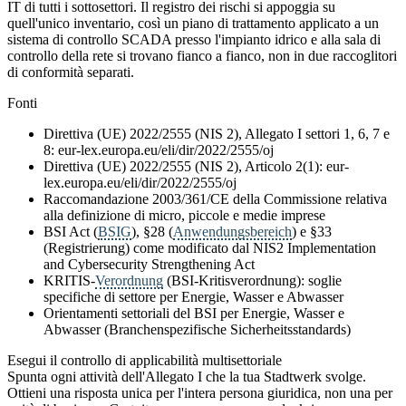
IT di tutti i sottosettori. Il registro dei rischi si appoggia su
quell'unico inventario, così un piano di trattamento applicato a un
sistema di controllo SCADA presso l'impianto idrico e alla sala di
controllo della rete si trovano fianco a fianco, non in due raccoglitori
di conformità separati.
Fonti
Direttiva (UE) 2022/2555 (NIS 2), Allegato I settori 1, 6, 7 e
8: eur-lex.europa.eu/eli/dir/2022/2555/oj
Direttiva (UE) 2022/2555 (NIS 2), Articolo 2(1): eur-
lex.europa.eu/eli/dir/2022/2555/oj
Raccomandazione 2003/361/CE della Commissione relativa
alla definizione di micro, piccole e medie imprese
BSI Act (
BSIG
), §28 (
Anwendungsbereich
) e §33
(Registrierung) come modificato dal NIS2 Implementation
and Cybersecurity Strengthening Act
KRITIS-
Verordnung
(BSI-Kritisverordnung): soglie
specifiche di settore per Energie, Wasser e Abwasser
Orientamenti settoriali del BSI per Energie, Wasser e
Abwasser (Branchenspezifische Sicherheitsstandards)
Esegui il controllo di applicabilità multisettoriale
Spunta ogni attività dell'Allegato I che la tua Stadtwerk svolge.
Ottieni una risposta unica per l'intera persona giuridica, non una per