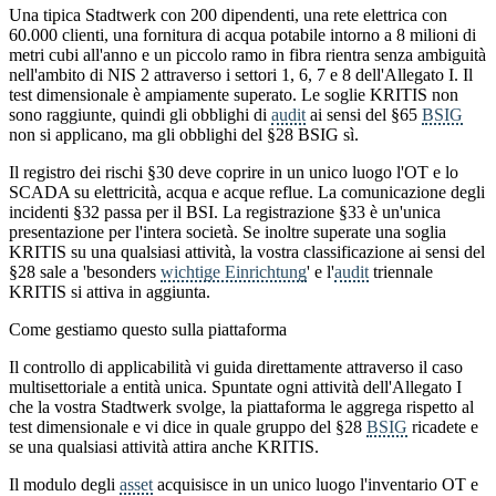
Una tipica Stadtwerk con 200 dipendenti, una rete elettrica con
60.000 clienti, una fornitura di acqua potabile intorno a 8 milioni di
metri cubi all'anno e un piccolo ramo in fibra rientra senza ambiguità
nell'ambito di NIS 2 attraverso i settori 1, 6, 7 e 8 dell'Allegato I. Il
test dimensionale è ampiamente superato. Le soglie KRITIS non
sono raggiunte, quindi gli obblighi di
audit
ai sensi del §65
BSIG
non si applicano, ma gli obblighi del §28 BSIG sì.
Il registro dei rischi §30 deve coprire in un unico luogo l'OT e lo
SCADA su elettricità, acqua e acque reflue. La comunicazione degli
incidenti §32 passa per il BSI. La registrazione §33 è un'unica
presentazione per l'intera società. Se inoltre superate una soglia
KRITIS su una qualsiasi attività, la vostra classificazione ai sensi del
§28 sale a 'besonders
wichtige Einrichtung
' e l'
audit
triennale
KRITIS si attiva in aggiunta.
Come gestiamo questo sulla piattaforma
Il controllo di applicabilità vi guida direttamente attraverso il caso
multisettoriale a entità unica. Spuntate ogni attività dell'Allegato I
che la vostra Stadtwerk svolge, la piattaforma le aggrega rispetto al
test dimensionale e vi dice in quale gruppo del §28
BSIG
ricadete e
se una qualsiasi attività attira anche KRITIS.
Il modulo degli
asset
acquisisce in un unico luogo l'inventario OT e