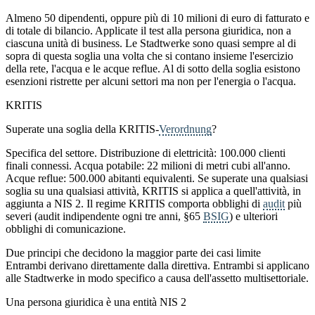
Almeno 50 dipendenti, oppure più di 10 milioni di euro di fatturato e
di totale di bilancio. Applicate il test alla persona giuridica, non a
ciascuna unità di business. Le Stadtwerke sono quasi sempre al di
sopra di questa soglia una volta che si contano insieme l'esercizio
della rete, l'acqua e le acque reflue. Al di sotto della soglia esistono
esenzioni ristrette per alcuni settori ma non per l'energia o l'acqua.
KRITIS
Superate una soglia della KRITIS-
Verordnung
?
Specifica del settore. Distribuzione di elettricità: 100.000 clienti
finali connessi. Acqua potabile: 22 milioni di metri cubi all'anno.
Acque reflue: 500.000 abitanti equivalenti. Se superate una qualsiasi
soglia su una qualsiasi attività, KRITIS si applica a quell'attività, in
aggiunta a NIS 2. Il regime KRITIS comporta obblighi di
audit
più
severi (audit indipendente ogni tre anni, §65
BSIG
) e ulteriori
obblighi di comunicazione.
Due principi che decidono la maggior parte dei casi limite
Entrambi derivano direttamente dalla direttiva. Entrambi si applicano
alle Stadtwerke in modo specifico a causa dell'assetto multisettoriale.
Una persona giuridica è una entità NIS 2