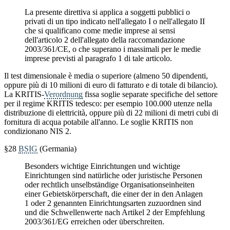
La presente direttiva si applica a soggetti pubblici o
privati di un tipo indicato nell'allegato I o nell'allegato II
che si qualificano come medie imprese ai sensi
dell'articolo 2 dell'allegato della raccomandazione
2003/361/CE, o che superano i massimali per le medie
imprese previsti al paragrafo 1 di tale articolo.
Il test dimensionale è media o superiore (almeno 50 dipendenti,
oppure più di 10 milioni di euro di fatturato e di totale di bilancio).
La KRITIS-
Verordnung
fissa soglie separate specifiche del settore
per il regime KRITIS tedesco: per esempio 100.000 utenze nella
distribuzione di elettricità, oppure più di 22 milioni di metri cubi di
fornitura di acqua potabile all'anno. Le soglie KRITIS non
condizionano NIS 2.
§28
BSIG
(Germania)
Besonders wichtige Einrichtungen und wichtige
Einrichtungen sind natürliche oder juristische Personen
oder rechtlich unselbständige Organisationseinheiten
einer Gebietskörperschaft, die einer der in den Anlagen
1 oder 2 genannten Einrichtungsarten zuzuordnen sind
und die Schwellenwerte nach Artikel 2 der Empfehlung
2003/361/EG erreichen oder überschreiten.