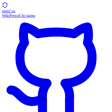
nisd2.eu
Wiki
Prezzi
Chi siamo