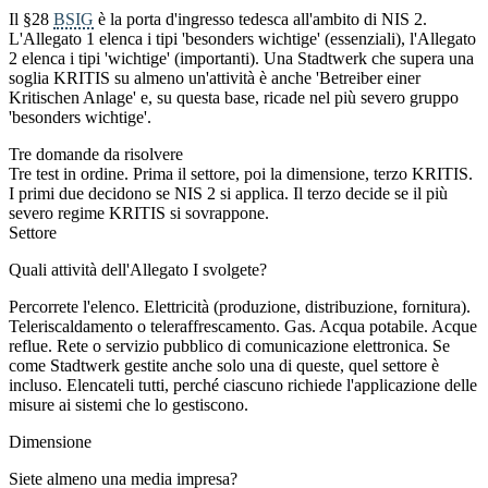
Il §28
BSIG
è la porta d'ingresso tedesca all'ambito di NIS 2.
L'Allegato 1 elenca i tipi 'besonders wichtige' (essenziali), l'Allegato
2 elenca i tipi 'wichtige' (importanti). Una Stadtwerk che supera una
soglia KRITIS su almeno un'attività è anche 'Betreiber einer
Kritischen Anlage' e, su questa base, ricade nel più severo gruppo
'besonders wichtige'.
Tre domande da risolvere
Tre test in ordine. Prima il settore, poi la dimensione, terzo KRITIS.
I primi due decidono se NIS 2 si applica. Il terzo decide se il più
severo regime KRITIS si sovrappone.
Settore
Quali attività dell'Allegato I svolgete?
Percorrete l'elenco. Elettricità (produzione, distribuzione, fornitura).
Teleriscaldamento o teleraffrescamento. Gas. Acqua potabile. Acque
reflue. Rete o servizio pubblico di comunicazione elettronica. Se
come Stadtwerk gestite anche solo una di queste, quel settore è
incluso. Elencateli tutti, perché ciascuno richiede l'applicazione delle
misure ai sistemi che lo gestiscono.
Dimensione
Siete almeno una media impresa?