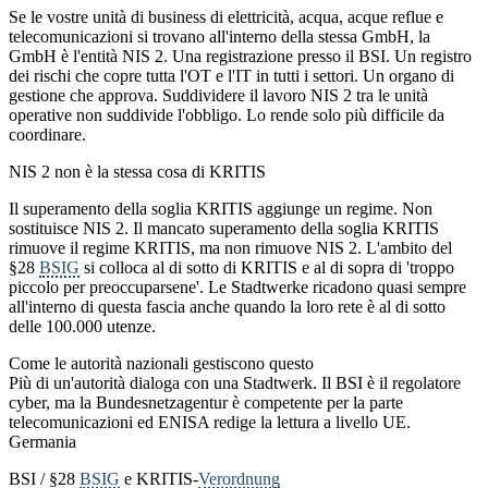
Se le vostre unità di business di elettricità, acqua, acque reflue e
telecomunicazioni si trovano all'interno della stessa GmbH, la
GmbH è l'entità NIS 2. Una registrazione presso il BSI. Un registro
dei rischi che copre tutta l'OT e l'IT in tutti i settori. Un organo di
gestione che approva. Suddividere il lavoro NIS 2 tra le unità
operative non suddivide l'obbligo. Lo rende solo più difficile da
coordinare.
NIS 2 non è la stessa cosa di KRITIS
Il superamento della soglia KRITIS aggiunge un regime. Non
sostituisce NIS 2. Il mancato superamento della soglia KRITIS
rimuove il regime KRITIS, ma non rimuove NIS 2. L'ambito del
§28
BSIG
si colloca al di sotto di KRITIS e al di sopra di 'troppo
piccolo per preoccuparsene'. Le Stadtwerke ricadono quasi sempre
all'interno di questa fascia anche quando la loro rete è al di sotto
delle 100.000 utenze.
Come le autorità nazionali gestiscono questo
Più di un'autorità dialoga con una Stadtwerk. Il BSI è il regolatore
cyber, ma la Bundesnetzagentur è competente per la parte
telecomunicazioni ed ENISA redige la lettura a livello UE.
Germania
BSI / §28
BSIG
e KRITIS-
Verordnung