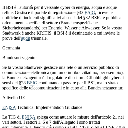
Il BSI è l'autorità per il versante cyber di energia, acqua e acque
reflue. Gestisce il portale di registrazione §33
BSIG
, riceve le
notifiche di incidenti significativi ai sensi del §32 BSIG e pubblica
orientamenti specifici di settore (Branchenspezifische
Sicherheitsstandards) per Energie, Wasser e Abwasser. Se la vostra
Stadtwerk è anche KRITIS, il BSI è il destinatario a cui inviate le
prove dell'
audit
triennale.
Germania
Bundesnetzagentur
Se la vostra Stadtwerk gestisce una rete o un servizio pubblico di
comunicazione elettronica (un ramo in fibra cittadino, per esempio),
la Bundesnetzagentur è il regolatore di settore. Gli obblighi cyber ai
sensi del §28
BSIG
continuano a passare per il BSI, ma lo strato
specifico delle telecomunicazioni è in capo alla Bundesnetzagentur.
A livello UE
ENISA
Technical Implementation Guidance
La TIG di
ENISA
spiega come attuare le misure dell'articolo 21 nei
vari settori. I settori 1, 6 e 7 dell'Allegato I sono trattati
esplicitamente. Il lavoro già svolto su ISO 27001 o NIST CSF 2.0 si