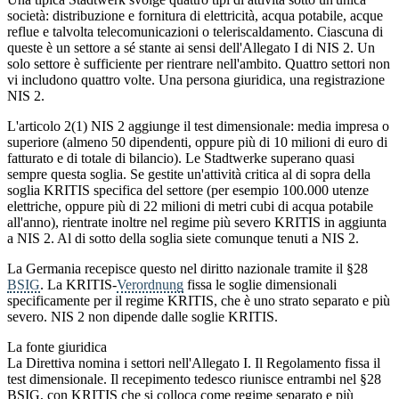
società: distribuzione e fornitura di elettricità, acqua potabile, acque
reflue e talvolta telecomunicazioni o teleriscaldamento. Ciascuna di
queste è un settore a sé stante ai sensi dell'Allegato I di NIS 2. Un
solo settore è sufficiente per rientrare nell'ambito. Quattro settori non
vi includono quattro volte. Una persona giuridica, una registrazione
NIS 2.
L'articolo 2(1) NIS 2 aggiunge il test dimensionale: media impresa o
superiore (almeno 50 dipendenti, oppure più di 10 milioni di euro di
fatturato e di totale di bilancio). Le Stadtwerke superano quasi
sempre questa soglia. Se gestite un'attività critica al di sopra della
soglia KRITIS specifica del settore (per esempio 100.000 utenze
elettriche, oppure più di 22 milioni di metri cubi di acqua potabile
all'anno), rientrate inoltre nel regime più severo KRITIS in aggiunta
a NIS 2. Al di sotto della soglia siete comunque tenuti a NIS 2.
La Germania recepisce questo nel diritto nazionale tramite il §28
BSIG
. La KRITIS-
Verordnung
fissa le soglie dimensionali
specificamente per il regime KRITIS, che è uno strato separato e più
severo. NIS 2 non dipende dalle soglie KRITIS.
La fonte giuridica
La Direttiva nomina i settori nell'Allegato I. Il Regolamento fissa il
test dimensionale. Il recepimento tedesco riunisce entrambi nel §28
BSIG, con KRITIS che si colloca come regime separato e più