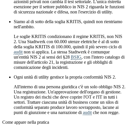
azionisti privati non cambia il test settoriale. L'unica ristretta
esenzione per il settore pubblico in NIS 2 riguarda le funzioni
di sicurezza nazionale e difesa, non l'esercizio di utility.
Siamo al di sotto della soglia KRITIS, quindi non rientriamo
nell'ambito.
Le soglie KRITIS condizionano il regime KRITIS, non NIS
2. Una Stadtwerk con 60.000 utenze elettriche è al di sotto
della soglia KRITIS di 100.000, quindi il più severo ciclo di
audit
non si applica. La stessa Stadtwerk è comunque
un'entità NIS 2 ai sensi del §28
BSIG
, con l'intero catalogo di
misure dell'articolo 21, la registrazione e gli obblighi di
comunicazione degli incidenti.
Ogni unità di utility gestisce la propria conformità NIS 2.
All'interno di una persona giuridica c'è un solo obbligo NIS 2.
Una registrazione. Un'approvazione dell'organo di gestione.
Un registro dei rischi che deve coprire l'OT e l'IT in tutti i
settori. Trattare ciascuna unità di business come un silos di
conformità separato produce lavoro sovrapposto, lacune ai
punti di giunzione e una narrazione di
audit
che non regge.
Come appare nella pratica