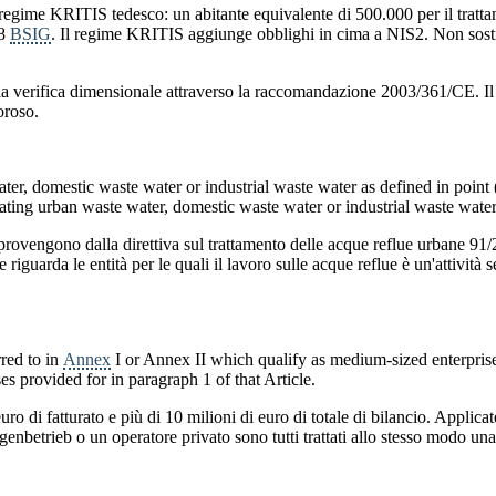
l regime KRITIS tedesco: un abitante equivalente di 500.000 per il trattam
28
BSIG
. Il regime KRITIS aggiunge obblighi in cima a NIS2. Non sost
issa la verifica dimensionale attraverso la raccomandazione 2003/361/CE
oroso.
ter, domestic waste water or industrial waste water as defined in point (
ting urban waste water, domestic waste water or industrial waste water is
à provengono dalla direttiva sul trattamento delle acque reflue urbane 91
 riguarda le entità per le quali il lavoro sulle acque reflue è un'attività 
rred to in
Annex
I or Annex II which qualify as medium-sized enterpri
s provided for in paragraph 1 of that Article.
di fatturato e più di 10 milioni di euro di totale di bilancio. Applicate l
nbetrieb o un operatore privato sono tutti trattati allo stesso modo una 