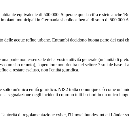
n abitante equivalente di 500.000. Superate quella cifra e siete anche 'Be
li impianti municipali in Germania si colloca ben al di sotto di 500.0
nto delle acque reflue urbane. Entrambi decidono buona parte dei casi 
 è una parte non essenziale della vostra attività generale (un'unità di pre
o un sito remoto), l'operatore non rientra nel settore 7 su tale base. L
eflue a restare escluso, non l'entità giuridica.
 sotto un'unica entità giuridica. NIS2 tratta comunque ciò come un'unica 
e la segnalazione degli incidenti coprono tutti i settori in un unico luogo
I è l'autorità di regolamentazione cyber, l'Umweltbundesamt e i Länder so