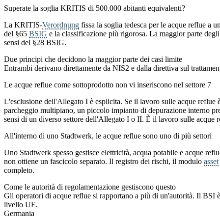
Superate la soglia KRITIS di 500.000 abitanti equivalenti?
La KRITIS-
Verordnung
fissa la soglia tedesca per le acque reflue a u
del §65
BSIG
e la classificazione più rigorosa. La maggior parte deg
sensi del §28 BSIG.
Due principi che decidono la maggior parte dei casi limite
Entrambi derivano direttamente da NIS2 e dalla direttiva sul trattame
Le acque reflue come sottoprodotto non vi inseriscono nel settore 7
L'esclusione dell'Allegato I è esplicita. Se il lavoro sulle acque reflue
parcheggio multipiano, un piccolo impianto di depurazione interno press
sensi di un diverso settore dell'Allegato I o II. È il lavoro sulle acque r
All'interno di uno Stadtwerk, le acque reflue sono uno di più settori
Uno Stadtwerk spesso gestisce elettricità, acqua potabile e acque reflue
non ottiene un fascicolo separato. Il registro dei rischi, il modulo
asset
completo.
Come le autorità di regolamentazione gestiscono questo
Gli operatori di acque reflue si rapportano a più di un'autorità. Il BS
livello UE.
Germania