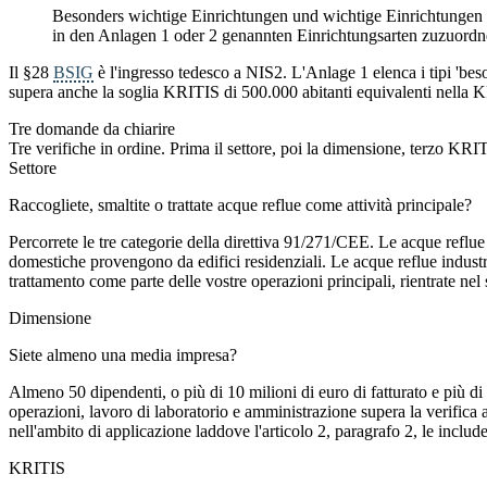
Besonders wichtige Einrichtungen und wichtige Einrichtungen si
in den Anlagen 1 oder 2 genannten Einrichtungsarten zuzuordn
Il §28
BSIG
è l'ingresso tedesco a NIS2. L'Anlage 1 elenca i tipi 'beso
supera anche la soglia KRITIS di 500.000 abitanti equivalenti nella 
Tre domande da chiarire
Tre verifiche in ordine. Prima il settore, poi la dimensione, terzo KR
Settore
Raccogliete, smaltite o trattate acque reflue come attività principale?
Percorrete le tre categorie della direttiva 91/271/CEE. Le acque reflu
domestiche provengono da edifici residenziali. Le acque reflue industri
trattamento come parte delle vostre operazioni principali, rientrate nel 
Dimensione
Siete almeno una media impresa?
Almeno 50 dipendenti, o più di 10 milioni di euro di fatturato e più di
operazioni, lavoro di laboratorio e amministrazione supera la verifica 
nell'ambito di applicazione laddove l'articolo 2, paragrafo 2, le inclu
KRITIS