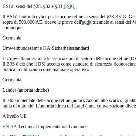
BSI ai sensi del §28, §32 e §33
BSIG
Il BSI è l'autorità cyber per le acque reflue ai sensi del §28
BSIG
. Ges
sopra di 500.000 AE, riceve le prove dell'
audit
triennale ai sensi del §
comunque.
Germania
Umweltbundesamt e KA-Sicherheitsstandard
L'Umweltbundesamt e le associazioni di settore delle acque reflue (
Il B3S è ciò che il BSI accetta come standard di sicurezza riconosciuto 
pratica lo utilizzano come manuale operativo.
Germania
Länder (autorità idriche)
Il lato ambientale delle acque reflue (autorizzazioni allo scarico, qual
nulla di tutto ciò. L'autorità idrica del Land è una conversazione div
A livello UE
ENISA
Technical Implementation Guidance