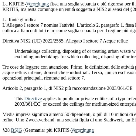
La KRITIS-
Verordnung
fissa una soglia separata e più rigorosa per i
KRITIS, ma resta comunque un'entità soggetta a NIS2 ai sensi del §
La fonte giuridica
L'Allegato I settore 7 nomina l'attività. L'articolo 2, paragrafo 1, f
colloca a fianco di tutti e tre come soglia separata per il regime più rig
Direttiva NIS2 (UE) 2022/2555, Allegato I settore 7 Acque reflue
Undertakings collecting, disposing of or treating urban waste wa
excluding undertakings for which collecting, disposing of or trea
Tre cose da leggere con attenzione. Primo, le definizioni delle attivit
acque reflue: urbane, domestiche e industriali. Terzo, l'unica esclusione
operazioni principali, rientrate nel settore 7.
Articolo 2, paragrafo 1, di NIS2 più raccomandazione 2003/361/CE
This
Directive
applies to public or private entities of a type refe
2003/361/EC, or exceed the ceilings for medium-sized enterprise
Media impresa significa almeno 50 dipendenti, o più di 10 milioni di euro 
reflue. Uno Zweckverband, una società figlia di uno Stadtwerk, un Eige
§28
BSIG
(Germania) più KRITIS-
Verordnung