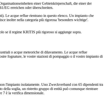
rganisationseinheiten einer Gebietskörperschaft, die einer der
61/EG erreichen oder überschreiten.
anti). Le acque reflue rientrano in questo elenco. Un impianto che
sce inoltre nella categoria più rigorosa 'besonders wichtige'.
solo se il regime KRITIS più rigoroso si aggiunge sopra.
dustriali o acque meteoriche di dilavamento. Le acque reflue
ostre fognature, le vostre stazioni di pompaggio o il vostro impianto di
ica, non l'impianto isolatamente. Uno Zweckverband con 65 dipendenti tra
to della soglia, un ristretto gruppo di entità può comunque rientrare
e 7 è la verifica dimensionale.