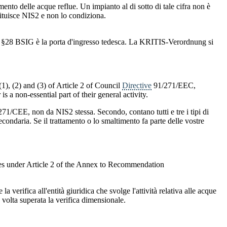
ento delle acque reflue. Un impianto al di sotto di tale cifra non è
ituisce NIS2 e non lo condiziona.
. Il §28 BSIG è la porta d'ingresso tedesca. La KRITIS-Verordnung si
1), (2) and (3) of Article 2 of Council
Directive
91/271/EEC,
 a non-essential part of their general activity.
/271/CEE, non da NIS2 stessa. Secondo, contano tutti e tre i tipi di
secondaria. Se il trattamento o lo smaltimento fa parte delle vostre
ses under Article 2 of the Annex to Recommendation
a verifica all'entità giuridica che svolge l'attività relativa alle acque
volta superata la verifica dimensionale.