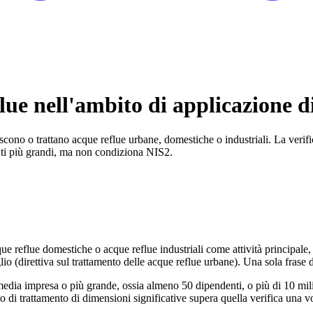
lue nell'ambito di applicazione 
cono o trattano acque reflue urbane, domestiche o industriali. La verific
nti più grandi, ma non condiziona NIS2.
que reflue domestiche o acque reflue industriali come attività principale, 
io (direttiva sul trattamento delle acque reflue urbane). Una sola frase d
dia impresa o più grande, ossia almeno 50 dipendenti, o più di 10 milioni
o di trattamento di dimensioni significative supera quella verifica una 