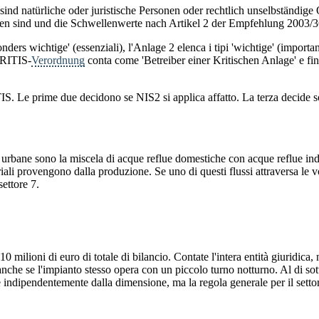
nd natürliche oder juristische Personen oder rechtlich unselbständige O
en sind und die Schwellenwerte nach Artikel 2 der Empfehlung 2003/3
nders wichtige' (essenziali), l'Anlage 2 elenca i tipi 'wichtige' (import
KRITIS-
Verordnung
conta come 'Betreiber einer Kritischen Anlage' e fini
ITIS. Le prime due decidono se NIS2 si applica affatto. La terza decide 
e urbane sono la miscela di acque reflue domestiche con acque reflue in
ali provengono dalla produzione. Se uno di questi flussi attraversa le v
settore 7.
 10 milioni di euro di totale di bilancio. Contate l'intera entità giurid
anche se l'impianto stesso opera con un piccolo turno notturno. Al di sot
de indipendentemente dalla dimensione, ma la regola generale per il settor