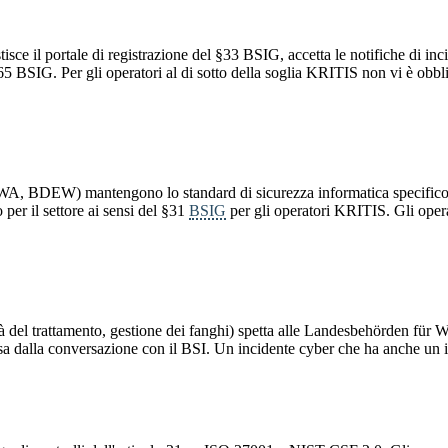
tisce il portale di registrazione del §33 BSIG, accetta le notifiche di in
65 BSIG. Per gli operatori al di sotto della soglia KRITIS non vi è obbli
DWA, BDEW) mantengono lo standard di sicurezza informatica specifico 
per il settore ai sensi del §31
BSIG
per gli operatori KRITIS. Gli oper
ità del trattamento, gestione dei fanghi) spetta alle Landesbehörden für 
ersa dalla conversazione con il BSI. Un incidente cyber che ha anche un 