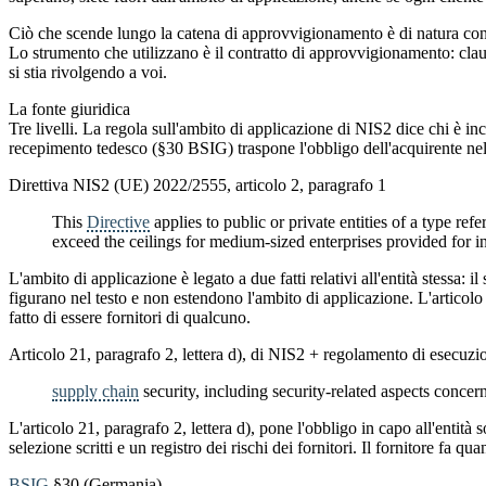
Ciò che scende lungo la catena di approvvigionamento è di natura contrat
Lo strumento che utilizzano è il contratto di approvvigionamento: claus
si stia rivolgendo a voi.
La fonte giuridica
Tre livelli. La regola sull'ambito di applicazione di NIS2 dice chi è in
recepimento tedesco (§30 BSIG) traspone l'obbligo dell'acquirente nel 
Direttiva NIS2 (UE) 2022/2555, articolo 2, paragrafo 1
This
Directive
applies to public or private entities of a type refe
exceed the ceilings for medium-sized enterprises provided for in 
L'ambito di applicazione è legato a due fatti relativi all'entità stessa: 
figurano nel testo e non estendono l'ambito di applicazione. L'articolo 
fatto di essere fornitori di qualcuno.
Articolo 21, paragrafo 2, lettera d), di NIS2 + regolamento di esec
supply chain
security, including security-related aspects concern
L'articolo 21, paragrafo 2, lettera d), pone l'obbligo in capo all'entità 
selezione scritti e un registro dei rischi dei fornitori. Il fornitore fa q
BSIG
§30 (Germania)