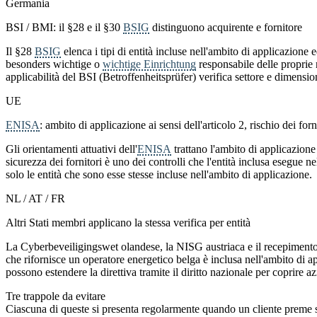
Germania
BSI / BMI: il §28 e il §30
BSIG
distinguono acquirente e fornitore
Il §28
BSIG
elenca i tipi di entità incluse nell'ambito di applicazione
besonders wichtige o
wichtige Einrichtung
responsabile delle proprie r
applicabilità del BSI (Betroffenheitsprüfer) verifica settore e dimension
UE
ENISA
: ambito di applicazione ai sensi dell'articolo 2, rischio dei forni
Gli orientamenti attuativi dell'
ENISA
trattano l'ambito di applicazione
sicurezza dei fornitori è uno dei controlli che l'entità inclusa esegue n
solo le entità che sono esse stesse incluse nell'ambito di applicazione.
NL / AT / FR
Altri Stati membri applicano la stessa verifica per entità
La Cyberbeveiligingswet olandese, la NISG austriaca e il recepimento fra
che rifornisce un operatore energetico belga è inclusa nell'ambito di app
possono estendere la direttiva tramite il diritto nazionale per coprire a
Tre trappole da evitare
Ciascuna di queste si presenta regolarmente quando un cliente preme su 