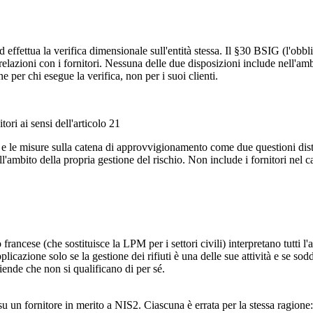
 ed effettua la verifica dimensionale sull'entità stessa. Il §30 BSIG (l'ob
elazioni con i fornitori. Nessuna delle due disposizioni include nell'amb
e per chi esegue la verifica, non per i suoi clienti.
tori ai sensi dell'articolo 21
 e le misure sulla catena di approvvigionamento come due questioni disti
ell'ambito della propria gestione del rischio. Non include i fornitori nel
ncese (che sostituisce la LPM per i settori civili) interpretano tutti l'
licazione solo se la gestione dei rifiuti è una delle sue attività e se so
ziende che non si qualificano di per sé.
un fornitore in merito a NIS2. Ciascuna è errata per la stessa ragione: l