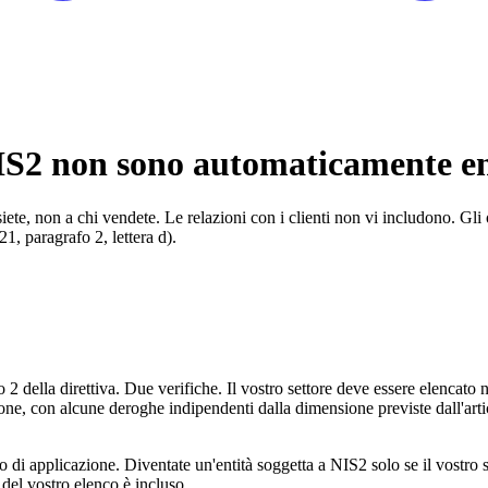
 NIS2 non sono automaticamente en
iete, non a chi vendete. Le relazioni con i clienti non vi includono. Gli o
21, paragrafo 2, lettera d).
 2 della direttiva. Due verifiche. Il vostro settore deve essere elencato 
con alcune deroghe indipendenti dalla dimensione previste dall'articolo 
di applicazione. Diventate un'entità soggetta a NIS2 solo se il vostro se
 del vostro elenco è incluso.