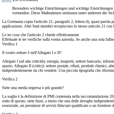
Besonders wichtige Einrichtungen und wichtige Einrichtungen
vermeiden. Diese Maßnahmen umfassen unter anderem die Sich
La Germania copia l'articolo 21, paragrafo 2, lettera d), quasi parola 
applicazione. Altri Stati membri recepiscono lo stesso articolo 21 c
Le tre cose che l'articolo 2 chiede effettivamente
Effettuate le tre verifiche sulla vostra azienda. Se anche una sola fall
Verifica 1
Il vostro settore è nell'Allegato I o II?
Allegato I (ad alta criticità): energia, trasporti, settore bancario, infra
spazio. Allegato II (critici): settore postale, rifiuti, prodotti chimici, a
indipendentemente da chi vendete. Una piccola tipografia che rifornisc
Verifica 2
Siete una media impresa o più grande?
La soglia è la definizione di PMI contenuta nella raccomandazione 200
sotto di questo, siete fuori, a meno che una delle deroghe indipendenti 
essenziale, un prestatore di servizi fiduciari qualificato o un fornitore