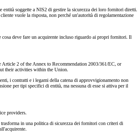
ntità soggette a NIS2 di gestire la sicurezza dei loro fornitori diretti.
 cliente vuole la risposta, non perché un'autorità di regolamentazione
 cosa deve fare un acquirente incluso riguardo ai propri fornitori. Il
der Article 2 of the Annex to Recommendation 2003/361/EC, or
t their activities within the Union.
clienti, i contratti e i legami della catena di approvvigionamento non
ne per tipi specifici di entità, ma nessuna di esse si attiva per il
ice providers.
o trasforma in una politica di sicurezza dei fornitori con criteri di
all'acquirente.