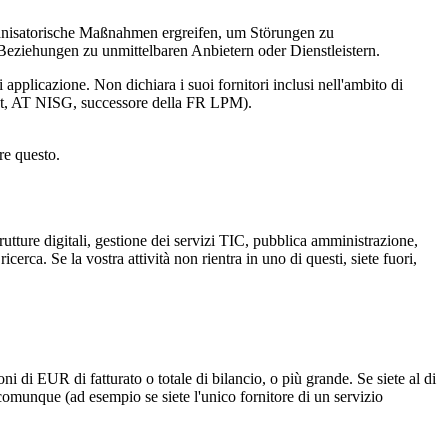
anisatorische Maßnahmen ergreifen, um Störungen zu
Beziehungen zu unmittelbaren Anbietern oder Dienstleistern.
i applicazione. Non dichiara i suoi fornitori inclusi nell'ambito di
swet, AT NISG, successore della FR LPM).
re questo.
astrutture digitali, gestione dei servizi TIC, pubblica amministrazione,
ricerca. Se la vostra attività non rientra in uno di questi, siete fuori,
i EUR di fatturato o totale di bilancio, o più grande. Se siete al di
 comunque (ad esempio se siete l'unico fornitore di un servizio