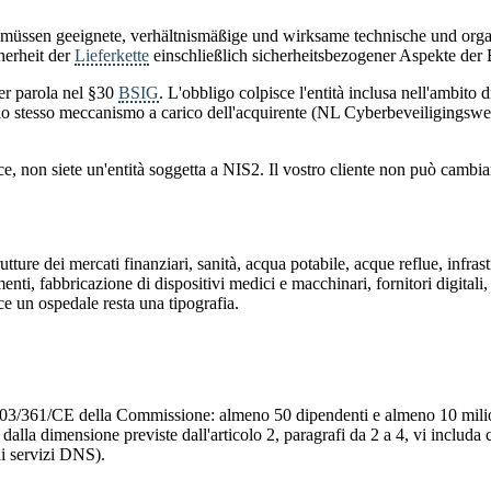
 müssen geeignete, verhältnismäßige und wirksame technische und org
erheit der
Lieferkette
einschließlich sicherheitsbezogener Aspekte der 
per parola nel §30
BSIG
. L'obbligo colpisce l'entità inclusa nell'ambito d
on lo stesso meccanismo a carico dell'acquirente (NL Cyberbeveiliging
isce, non siete un'entità soggetta a NIS2. Il vostro cliente non può cambia
strutture dei mercati finanziari, sanità, acqua potabile, acque reflue, infr
limenti, fabbricazione di dispositivi medici e macchinari, fornitori digitali, 
e un ospedale resta una tipografia.
3/361/CE della Commissione: almeno 50 dipendenti e almeno 10 milioni d
dalla dimensione previste dall'articolo 2, paragrafi da 2 a 4, vi includa
 di servizi DNS).