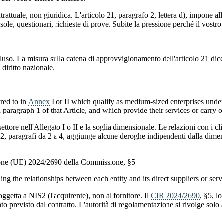
tuale, non giuridica. L'articolo 21, paragrafo 2, lettera d), impone alle e
ole, questionari, richieste di prove. Subite la pressione perché il vostro
cluso. La misura sulla catena di approvvigionamento dell'articolo 21 dice
diritto nazionale.
rred to in
Annex
I or II which qualify as medium-sized enterprises un
paragraph 1 of that Article, and which provide their services or carry ou
il settore nell'Allegato I o II e la soglia dimensionale. Le relazioni con i 
2, paragrafi da 2 a 4, aggiunge alcune deroghe indipendenti dalla dimensio
uzione (UE) 2024/2690 della Commissione, §5
ing the relationships between each entity and its direct suppliers or serv
soggetta a NIS2 (l'acquirente), non al fornitore. Il
CIR 2024/2690
, §5, l
uanto previsto dal contratto. L'autorità di regolamentazione si rivolge solo 