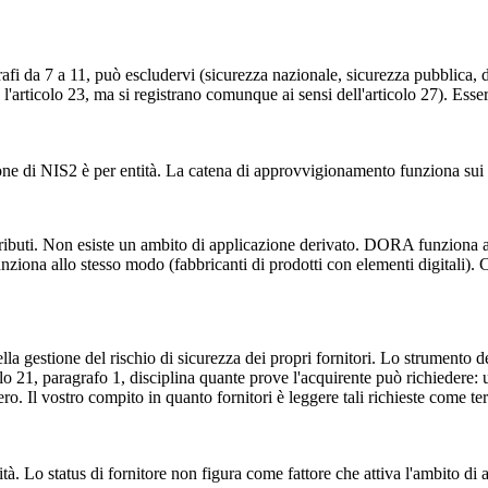
grafi da 7 a 11, può escludervi (sicurezza nazionale, sicurezza pubblica
 l'articolo 23, ma si registrano comunque ai sensi dell'articolo 27). Ess
ne di NIS2 è per entità. La catena di approvvigionamento funziona sui co
 attributi. Non esiste un ambito di applicazione derivato. DORA funziona a
nziona allo stesso modo (fabbricanti di prodotti con elementi digitali).
ella gestione del rischio di sicurezza dei propri fornitori. Lo strumento d
o 21, paragrafo 1, disciplina quante prove l'acquirente può richiedere: u
ro. Il vostro compito in quanto fornitori è leggere tali richieste come t
tità. Lo status di fornitore non figura come fattore che attiva l'ambito d