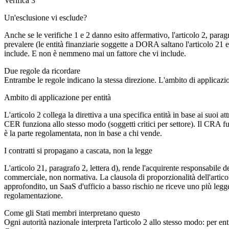
Verifica 3
Un'esclusione vi esclude?
Anche se le verifiche 1 e 2 danno esito affermativo, l'articolo 2, para
prevalere (le entità finanziarie soggette a DORA saltano l'articolo 21 e
include. E non è nemmeno mai un fattore che vi include.
Due regole da ricordare
Entrambe le regole indicano la stessa direzione. L'ambito di applicazio
Ambito di applicazione per entità
L'articolo 2 collega la direttiva a una specifica entità in base ai suoi
CER funziona allo stesso modo (soggetti critici per settore). Il CRA fu
è la parte regolamentata, non in base a chi vende.
I contratti si propagano a cascata, non la legge
L'articolo 21, paragrafo 2, lettera d), rende l'acquirente responsabile d
commerciale, non normativa. La clausola di proporzionalità dell'articol
approfondito, un SaaS d'ufficio a basso rischio ne riceve uno più legge
regolamentazione.
Come gli Stati membri interpretano questo
Ogni autorità nazionale interpreta l'articolo 2 allo stesso modo: per en