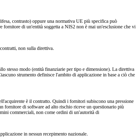
, difesa, contrasto) oppure una normativa UE più specifica può
ere fornitore di un'entità soggetta a NIS2 non è mai un'esclusione che vi
ntratti, non sulla direttiva.
llo stesso modo (entità finanziarie per tipo e dimensione). La direttiva
 Ciascuno strumento definisce l'ambito di applicazione in base a ciò che
ell'acquirente è il contratto. Quindi i fornitori subiscono una pressione
n fornitore di software ad alto rischio riceve un questionario più
ermini commerciali, non come ordini di un'autorità di
i applicazione in nessun recepimento nazionale.