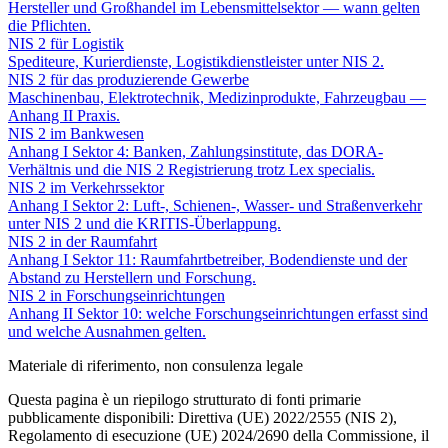
Hersteller und Großhandel im Lebensmittelsektor — wann gelten
die Pflichten.
NIS 2 für Logistik
Spediteure, Kurierdienste, Logistikdienstleister unter NIS 2.
NIS 2 für das produzierende Gewerbe
Maschinenbau, Elektrotechnik, Medizinprodukte, Fahrzeugbau —
Anhang II Praxis.
NIS 2 im Bankwesen
Anhang I Sektor 4: Banken, Zahlungsinstitute, das DORA-
Verhältnis und die NIS 2 Registrierung trotz Lex specialis.
NIS 2 im Verkehrssektor
Anhang I Sektor 2: Luft-, Schienen-, Wasser- und Straßenverkehr
unter NIS 2 und die KRITIS-Überlappung.
NIS 2 in der Raumfahrt
Anhang I Sektor 11: Raumfahrtbetreiber, Bodendienste und der
Abstand zu Herstellern und Forschung.
NIS 2 in Forschungseinrichtungen
Anhang II Sektor 10: welche Forschungseinrichtungen erfasst sind
und welche Ausnahmen gelten.
Materiale di riferimento, non consulenza legale
Questa pagina è un riepilogo strutturato di fonti primarie
pubblicamente disponibili: Direttiva (UE) 2022/2555 (NIS 2),
Regolamento di esecuzione (UE) 2024/2690 della Commissione, il