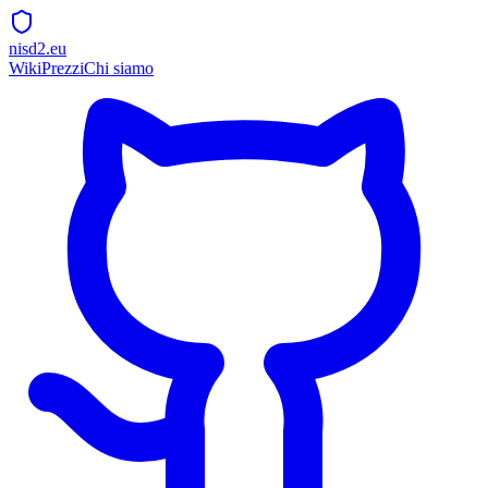
nisd2.eu
Wiki
Prezzi
Chi siamo