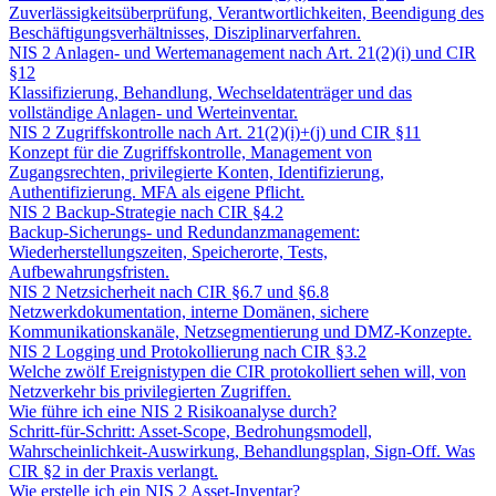
Zuverlässigkeitsüberprüfung, Verantwortlichkeiten, Beendigung des
Beschäftigungsverhältnisses, Disziplinarverfahren.
NIS 2 Anlagen- und Wertemanagement nach Art. 21(2)(i) und CIR
§12
Klassifizierung, Behandlung, Wechseldatenträger und das
vollständige Anlagen- und Werteinventar.
NIS 2 Zugriffskontrolle nach Art. 21(2)(i)+(j) und CIR §11
Konzept für die Zugriffskontrolle, Management von
Zugangsrechten, privilegierte Konten, Identifizierung,
Authentifizierung. MFA als eigene Pflicht.
NIS 2 Backup-Strategie nach CIR §4.2
Backup-Sicherungs- und Redundanzmanagement:
Wiederherstellungszeiten, Speicherorte, Tests,
Aufbewahrungsfristen.
NIS 2 Netzsicherheit nach CIR §6.7 und §6.8
Netzwerkdokumentation, interne Domänen, sichere
Kommunikationskanäle, Netzsegmentierung und DMZ-Konzepte.
NIS 2 Logging und Protokollierung nach CIR §3.2
Welche zwölf Ereignistypen die CIR protokolliert sehen will, von
Netzverkehr bis privilegierten Zugriffen.
Wie führe ich eine NIS 2 Risikoanalyse durch?
Schritt-für-Schritt: Asset-Scope, Bedrohungsmodell,
Wahrscheinlichkeit-Auswirkung, Behandlungsplan, Sign-Off. Was
CIR §2 in der Praxis verlangt.
Wie erstelle ich ein NIS 2 Asset-Inventar?