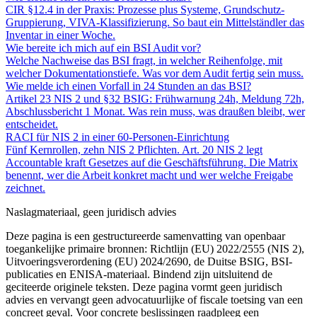
CIR §12.4 in der Praxis: Prozesse plus Systeme, Grundschutz-
Gruppierung, VIVA-Klassifizierung. So baut ein Mittelständler das
Inventar in einer Woche.
Wie bereite ich mich auf ein BSI Audit vor?
Welche Nachweise das BSI fragt, in welcher Reihenfolge, mit
welcher Dokumentationstiefe. Was vor dem Audit fertig sein muss.
Wie melde ich einen Vorfall in 24 Stunden an das BSI?
Artikel 23 NIS 2 und §32 BSIG: Frühwarnung 24h, Meldung 72h,
Abschlussbericht 1 Monat. Was rein muss, was draußen bleibt, wer
entscheidet.
RACI für NIS 2 in einer 60-Personen-Einrichtung
Fünf Kernrollen, zehn NIS 2 Pflichten. Art. 20 NIS 2 legt
Accountable kraft Gesetzes auf die Geschäftsführung. Die Matrix
benennt, wer die Arbeit konkret macht und wer welche Freigabe
zeichnet.
Naslagmateriaal, geen juridisch advies
Deze pagina is een gestructureerde samenvatting van openbaar
toegankelijke primaire bronnen: Richtlijn (EU) 2022/2555 (NIS 2),
Uitvoeringsverordening (EU) 2024/2690, de Duitse BSIG, BSI-
publicaties en ENISA-materiaal. Bindend zijn uitsluitend de
geciteerde originele teksten. Deze pagina vormt geen juridisch
advies en vervangt geen advocatuurlijke of fiscale toetsing van een
concreet geval. Voor concrete beslissingen raadpleeg een