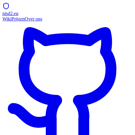
nisd2.eu
Wiki
Prijzen
Over ons