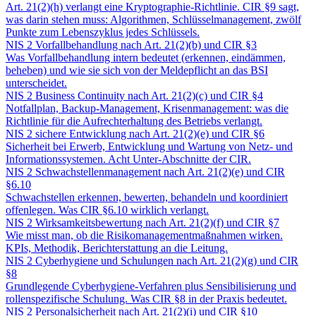
Art. 21(2)(h) verlangt eine Kryptographie-Richtlinie. CIR §9 sagt,
was darin stehen muss: Algorithmen, Schlüsselmanagement, zwölf
Punkte zum Lebenszyklus jedes Schlüssels.
NIS 2 Vorfallbehandlung nach Art. 21(2)(b) und CIR §3
Was Vorfallbehandlung intern bedeutet (erkennen, eindämmen,
beheben) und wie sie sich von der Meldepflicht an das BSI
unterscheidet.
NIS 2 Business Continuity nach Art. 21(2)(c) und CIR §4
Notfallplan, Backup-Management, Krisenmanagement: was die
Richtlinie für die Aufrechterhaltung des Betriebs verlangt.
NIS 2 sichere Entwicklung nach Art. 21(2)(e) und CIR §6
Sicherheit bei Erwerb, Entwicklung und Wartung von Netz- und
Informationssystemen. Acht Unter-Abschnitte der CIR.
NIS 2 Schwachstellenmanagement nach Art. 21(2)(e) und CIR
§6.10
Schwachstellen erkennen, bewerten, behandeln und koordiniert
offenlegen. Was CIR §6.10 wirklich verlangt.
NIS 2 Wirksamkeitsbewertung nach Art. 21(2)(f) und CIR §7
Wie misst man, ob die Risikomanagementmaßnahmen wirken.
KPIs, Methodik, Berichterstattung an die Leitung.
NIS 2 Cyberhygiene und Schulungen nach Art. 21(2)(g) und CIR
§8
Grundlegende Cyberhygiene-Verfahren plus Sensibilisierung und
rollenspezifische Schulung. Was CIR §8 in der Praxis bedeutet.
NIS 2 Personalsicherheit nach Art. 21(2)(i) und CIR §10