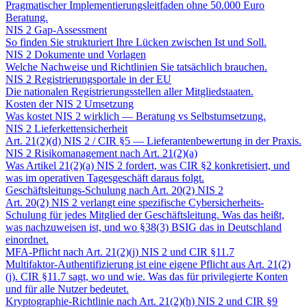
Pragmatischer Implementierungsleitfaden ohne 50.000 Euro
Beratung.
NIS 2 Gap-Assessment
So finden Sie strukturiert Ihre Lücken zwischen Ist und Soll.
NIS 2 Dokumente und Vorlagen
Welche Nachweise und Richtlinien Sie tatsächlich brauchen.
NIS 2 Registrierungsportale in der EU
Die nationalen Registrierungsstellen aller Mitgliedstaaten.
Kosten der NIS 2 Umsetzung
Was kostet NIS 2 wirklich — Beratung vs Selbstumsetzung.
NIS 2 Lieferkettensicherheit
Art. 21(2)(d) NIS 2 / CIR §5 — Lieferantenbewertung in der Praxis.
NIS 2 Risikomanagement nach Art. 21(2)(a)
Was Artikel 21(2)(a) NIS 2 fordert, was CIR §2 konkretisiert, und
was im operativen Tagesgeschäft daraus folgt.
Geschäftsleitungs-Schulung nach Art. 20(2) NIS 2
Art. 20(2) NIS 2 verlangt eine spezifische Cybersicherheits-
Schulung für jedes Mitglied der Geschäftsleitung. Was das heißt,
was nachzuweisen ist, und wo §38(3) BSIG das in Deutschland
einordnet.
MFA-Pflicht nach Art. 21(2)(j) NIS 2 und CIR §11.7
Multifaktor-Authentifizierung ist eine eigene Pflicht aus Art. 21(2)
(j). CIR §11.7 sagt, wo und wie. Was das für privilegierte Konten
und für alle Nutzer bedeutet.
Kryptographie-Richtlinie nach Art. 21(2)(h) NIS 2 und CIR §9